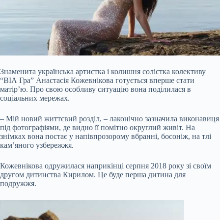
Знаменита українська артистка і колишня солістка колективу
“ВІА Гра” Анастасія Кожевнікова готується вперше стати
матір’ю. Про свою особливу ситуацію вона поділилася в
соціальних мережах.
– Мій новий життєвий розділ, – лаконічно зазначила виконавиця
під фотографіями, де видно її помітно округлий живіт. На
знімках вона постає у напівпрозорому вбранні, босоніж, на тлі
кам’яного узбережжя.
Кожевнікова одружилася наприкінці серпня
2018 року зі своїм
другом дитинства Кирилом. Це буде перша дитина для
подружжя.