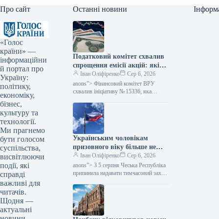
Про сайт
Останні новини
Інформ
«Голос
країни» —
Податковий комітет схвалив
інформаційни
спрощення емісії акцій: які
й портал про
зміни очікуються — Мінфін
Іван Оліфіренко
Сер 6, 2026
Україну:
anons”> Фінансовий комітет ВРУ
політику,
схвалив ініціативу № 15336, яка
економіку,
пропонує полегшити процес емісії
бізнес,
цінних паперів. Цей акт покликаний
культуру та
скоротити бюрократичні перешкоди,…
технології.
Ми прагнемо
Українським чоловікам
бути голосом
призовного віку більше не
суспільства,
надається тимчасовий захист
Іван Оліфіренко
Сер 6, 2026
висвітлюючи
у Чехії, згідно з даними
події, які
anons”> З 5 серпня Чеська Республіка
Міністерства фінансів.
припинила надавати тимчасовий захист
справді
українським чоловікам призовного
важливі для
віку, які не можуть продемонструвати
читачів.
виконання своїх…
Щодня —
актуальні
новини