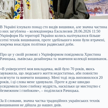
В Україні існувало понад сто видів вишивки, але значна частина
з них загублена – колекціонерка Ексклюзив 28.06.2026 11:50
Укрінформ На території України колись налічувалося більше
сотні технік вишивання, проте здебільшого вони були втрачені,
зокрема внаслідок політики радянської доби.
Про це у своїй розмові з Укрінформом повідомила Христина
Рачицька, львівська дизайнерка та знавчиня колекції вишиванок.
«В університеті моя викладачка, якій було 70 років, якось
зауважила, що людського життя
недостатньо, аби повністю
осягнути та вивчити вишивку. Мені тоді ледь виповнилося 20
років, і ці слова мене здивували. Проте я дуже швидко
усвідомила їхню глибоку мудрість, наскільки це мистецтво є
безмежним і глибоким», – поділилася Рачицька.
За її словами, значна частка традиційних українських технік
вишивання не дійшла до наших днів.