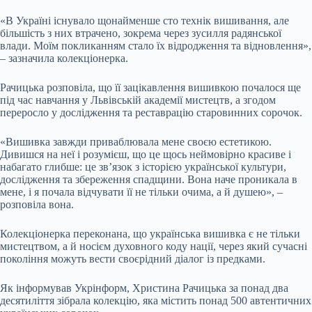
«В Україні існувало щонайменше сто технік вишивання, але
більшість з них втрачено, зокрема через зусилля радянської
влади. Моїм покликанням стало їх відродження та відновлення»,
– зазначила колекціонерка.
Рачицька розповіла, що її зацікавлення вишивкою почалося ще
під час навчання у Львівській академії мистецтв, а згодом
переросло у дослідження та реставрацію старовинних сорочок.
«Вишивка завжди приваблювала мене своєю естетикою.
Дивишся на неї і розумієш, що це щось неймовірно красиве і
набагато глибше: це зв’язок з історією української культури,
дослідження та збереження спадщини. Вона наче проникала в
мене, і я почала відчувати її не тільки очима, а й душею», –
розповіла вона.
Колекціонерка переконана, що українська вишивка є не тільки
мистецтвом, а й носієм духовного коду нації, через який сучасні
покоління можуть вести своєрідний діалог із предками.
Як інформував Укрінформ, Христина Рачицька за понад два
десятиліття зібрала колекцію, яка містить понад 500 автентичних