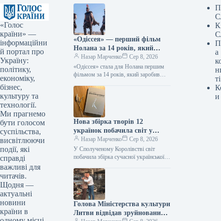
П
С
«Голос
К
країни» —
С
«Одіссея» — перший фільм
інформаційни
П
Нолана за 14 років, який
й портал про
а
перетнув позначку в 1
Назар Марченко
Сер 8, 2026
Україну:
к
мільярд доларів.
«Одіссея» стала для Нолана першим
політику,
н
фільмом за 14 років, який заробив
економіку,
ті
понад $1 мільярд 08.08.2026 14:27
бізнес,
К
Укрінформ Стрічка Крістофера
культуру та
и
Нолана…
технології.
Ми прагнемо
Нова збірка творів 12
бути голосом
українок побачила світ у
суспільства,
Великій Британії, тоді як у
Назар Марченко
Сер 8, 2026
висвітлюючи
Швеції презентовано видання
події, які
У Сполученому Королівстві світ
Наталки Ворожбит.
побачила збірка сучасної української
справді
жіночої поезії “War-Torn Voices:
важливі для
Ukrainian Women’s Poetry”, що вміщує
читачів.
твори 12 автор_ок.…
Щодня —
актуальні
новини
Голова Міністерства культури
країни в
Литви відвідав зруйнований
одному місці.