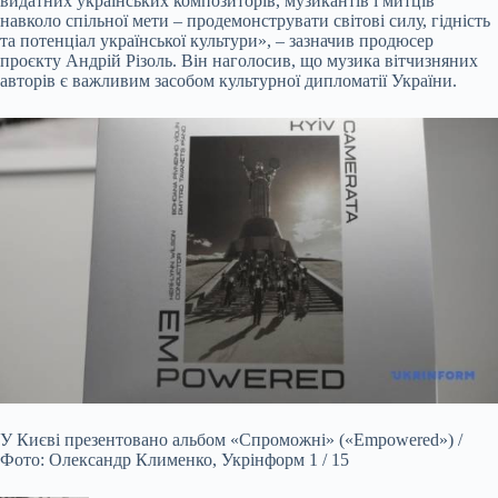
видатних українських композиторів, музикантів і митців
навколо спільної мети – продемонструвати світові силу, гідність
та потенціал української культури», – зазначив продюсер
проєкту Андрій Різоль. Він наголосив, що музика вітчизняних
авторів є важливим засобом культурної дипломатії України.
У Києві презентовано альбом «Спроможні» («Empowered») /
Фото: Олександр Клименко, Укрінформ 1 / 15