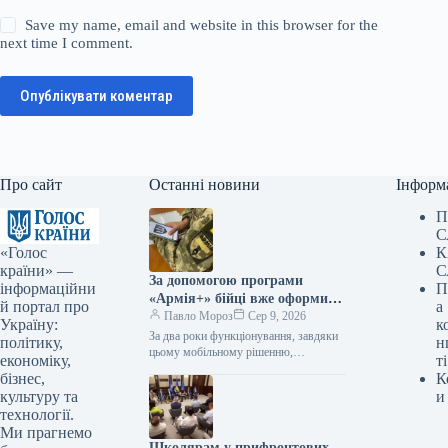
Save my name, email and website in this browser for the
next time I comment.
Опублікувати коментар
Про сайт
Останні новини
Інформ
П
С
«Голос
К
країни» —
С
За допомогою програми
інформаційни
П
«Армія+» бійці вже оформили
й портал про
а
майже 3 мільйони рапортів.
Павло Мороз
Сер 9, 2026
Україну:
к
За два роки функціонування, завдяки
політику,
н
цьому мобільному рішенню,
економіку,
ті
українські оборонці надіслали
бізнес,
К
приблизно 3 мільйони рапортів. За
культуру та
и
інформацією, наданою Укрінформом,
технології.
це…
Ми прагнемо
Школярам у прифронтових