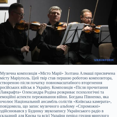
Музична композиція «Місто Марії» Золтана Алмаші присвячена
місту Маріуполь. Цей твір став першою роботою композитора,
створеною після початку повномасштабного вторгнення
російських військ в Україну. Композиція «Після прочитання
Лавкрафта» Олександра Родіна розкриває психологічні та
емоційні аспекти переживання війни. Богдана Півненко, яка
очолює Національний ансамбль солістів «Київська камерата»,
повідомила, що запис музичного альбому «Спроможні»
здійснювався у Будинку звукозапису Українського радіо в
складний для Києва та всієї України період грудня минулого