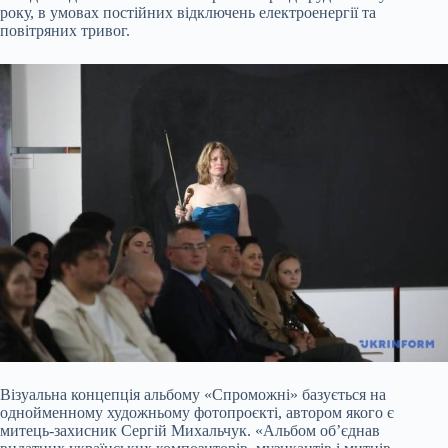
року, в умовах постійних відключень електроенергії та
повітряних тривог.
Візуальна концепція альбому «Спроможні» базується на
однойменному художньому фотопроєкті, автором якого є
митець-захисник Сергій Михальчук. «Альбом об’єднав