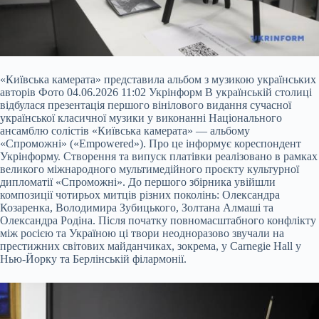
«Київська камерата» представила альбом з музикою українських
авторів Фото 04.06.2026 11:02 Укрінформ В українській столиці
відбулася презентація першого вінілового видання сучасної
української класичної музики у виконанні Національного
ансамблю солістів «Київська камерата» — альбому
«Спроможні» («Empowered»). Про це інформує кореспондент
Укрінформу. Створення та випуск платівки реалізовано в рамках
великого міжнародного мультимедійного проєкту культурної
дипломатії «Спроможні». До першого
збірника увійшли
композиції чотирьох митців різних поколінь: Олександра
Козаренка, Володимира Зубицького, Золтана Алмаші та
Олександра Родіна. Після початку повномасштабного конфлікту
між росією та Україною ці твори неодноразово звучали на
престижних світових майданчиках, зокрема, у Carnegie Hall у
Нью-Йорку та Берлінській філармонії.