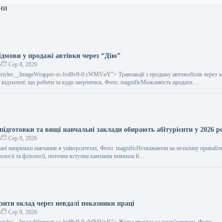
ни
ідмови у продажі автівки через “Дію”
о
Сер 8, 2026
gestyles__ImageWrapper-sc-lvd8v9-0 cWMVnY”> Транзакції з продажу автомобілів через з
 відхилені: що робити та куди звертатися, Фото: magnificМожливість продати…
ідготовки та вищі навчальні заклади обирають абітурієнти у 2026 р
о
Сер 8, 2026
ані напрямки навчання в університетах, Фото: magnificНезважаючи на незмінну привабл
ології та філології, поточна вступна кампанія виявила й…
зити оклад через невдалі показники праці
о
Сер 8, 2026