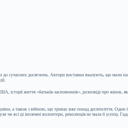
 до сучасних досягнень. Автори виставки вказують, що мали на 
ії.
А, історії життя «батьків-засновників», розповіді про жінок, як
аїни, а також з війною, що триває вже понад десятиліття. Один і
и чи всі ці іноземні волонтери, революція не мала б успіху. Гада