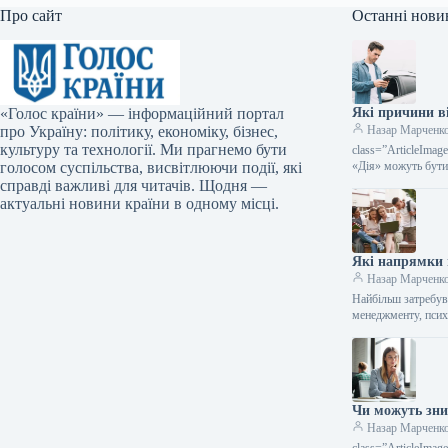
Про сайт
Останні нови
«Голос країни» — інформаційний портал
Які причини в
про Україну: політику, економіку, бізнес,
Назар Марченк
культуру та технології. Ми прагнемо бути
class=”ArticleIma
голосом суспільства, висвітлюючи події, які
«Дія» можуть бути
справді важливі для читачів. Щодня —
актуальні новини країни в одному місці.
Які напрямки п
Назар Марченк
Найбільш затребув
менеджменту, псих
Чи можуть зни
Назар Марченк