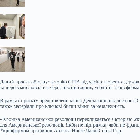
Даний проєкт об’єднує історію
США від часів створення держави
та переосмислювалися через протистояння, угоди та трансформац
В рамках проєкту представлено копію Декларації незалежності СШ
також матеріали про ключові битви війни за незалежність.
«Хроніка Американської революції перекликається з історією Укр
для Американської революції. Якби не підтримка, якби не француз
Укрінформом працівник America House Чарлі Сент-Пʼєр.