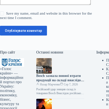
Save my name, email and website in this browser for the
next time I comment.
Опублікувати коментар
Про сайт
Останні новини
Інформ
П
С
«Голос
К
країни» —
С
Bosch зазнала повної втрати
інформаційни
П
продукції на складі внаслідок
й портал про
а
російського нападу
Назар Марченко
Сер 7, 2026
Україну:
к
Російський удар знищив склад із
політику,
н
товарами Bosch Внаслідок російської
економіку,
ті
атаки зруйновано склад логістичного
бізнес,
К
партнера Bosch, де зберігалася
культуру та
и
продукція. Як повідомляє Delo.ua,
технології.