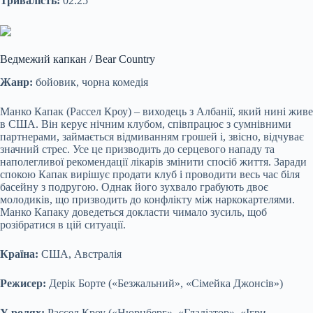
Тривалість:
02:25
Ведмежий капкан / Bear Country
Жанр:
бойовик, чорна комедія
Манко Капак (Рассел Кроу) – виходець з Албанії, який нині живе
в США. Він керує нічним клубом, співпрацює з сумнівними
партнерами, займається відмиванням грошей і, звісно, відчуває
значний стрес. Усе це призводить до серцевого нападу та
наполегливої рекомендації лікарів змінити спосіб життя. Заради
спокою Капак вирішує продати клуб і проводити весь час біля
басейну з подругою. Однак його зухвало грабують двоє
молодиків, що призводить до конфлікту між наркокартелями.
Манко Капаку доведеться докласти чимало зусиль, щоб
розібратися в цій ситуації.
Країна:
США, Австралія
Режисер:
Дерік Борте («Безжальний», «Сімейка Джонсів»)
У ролях:
Рассел Кроу («Нюрнберг», «Гладіатор», «Ігри