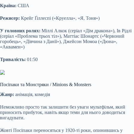
Країна:
США
Режисер:
Крейг Ґіллеспі («Круелла», «Я, Тоня»)
У головних ролях:
Міллі Алкок (серіал «Дім дракона»), Ів Рідлі
(серіал «Проблема трьох тіл»), Маттіас Шонартс («Червоний
горобець», «Дівчина з Данії»), Джейсон Момоа («Дюна»,
«Аквамен»)
Тривалість:
01:50
Посіпаки та Монстряки / Minions & Monsters
Жанр:
анімація, комедія
Неможливо просто так залишити без уваги мультфільм, який
приносить прибуток, навіть якщо теми для нього доводиться
вигадувати.
Жовті Посіпаки переносяться у 1920-ті роки, опинившись у