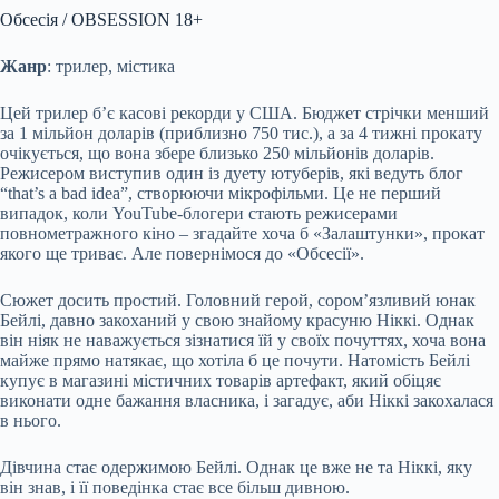
Обсесія / OBSESSION 18+
Жанр
: трилер, містика
Цей трилер б’є касові рекорди у США. Бюджет стрічки менший
за 1 мільйон доларів (приблизно 750 тис.), а за 4 тижні прокату
очікується, що вона збере близько 250 мільйонів доларів.
Режисером виступив один із дуету ютуберів, які ведуть блог
“that’s a bad idea”, створюючи мікрофільми. Це не перший
випадок, коли YouTube-блогери стають режисерами
повнометражного кіно – згадайте хоча б «Залаштунки», прокат
якого ще триває. Але повернімося до «Обсесії».
Сюжет досить простий. Головний герой, сором’язливий юнак
Бейлі, давно закоханий у свою знайому красуню Ніккі. Однак
він ніяк не наважується зізнатися їй у своїх почуттях, хоча вона
майже прямо натякає, що хотіла б це почути. Натомість Бейлі
купує в магазині містичних товарів артефакт, який обіцяє
виконати одне бажання власника, і загадує, аби Ніккі закохалася
в нього.
Дівчина стає одержимою Бейлі. Однак це вже не та Ніккі, яку
він знав, і її поведінка стає все більш дивною.