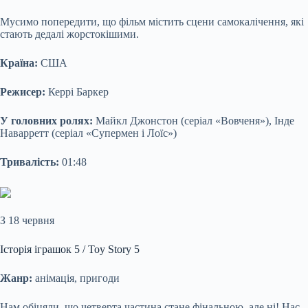
Мусимо попередити, що фільм містить сцени самокалічення, які
стають дедалі жорстокішими.
Країна:
США
Режисер:
Керрі Баркер
У головних ролях:
Майкл Джонстон (серіал «Вовченя»), Інде
Наварретт (серіал «Супермен і Лоїс»)
Тривалість:
01:48
З 18 червня
Історія іграшок 5 / Toy Story 5
Жанр:
анімація, пригоди
Нам обіцяли, що четверта частина стане фінальною, але ні! Нас