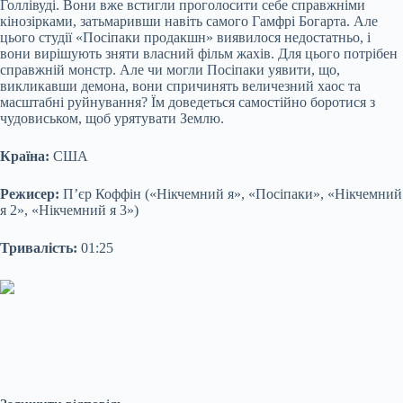
Голлівуді. Вони вже встигли проголосити себе справжніми
кінозірками, затьмаривши навіть самого Гамфрі Богарта. Але
цього студії «Посіпаки продакшн» виявилося недостатньо, і
вони вирішують зняти власний фільм жахів. Для цього потрібен
справжній монстр. Але чи могли Посіпаки уявити, що,
викликавши демона, вони спричинять величезний хаос та
масштабні руйнування? Їм доведеться самостійно боротися з
чудовиськом, щоб урятувати Землю.
Країна:
США
Режисер:
П’єр Коффін («Нікчемний я», «Посіпаки», «Нікчемний
я 2», «Нікчемний я 3»)
Тривалість:
01:25