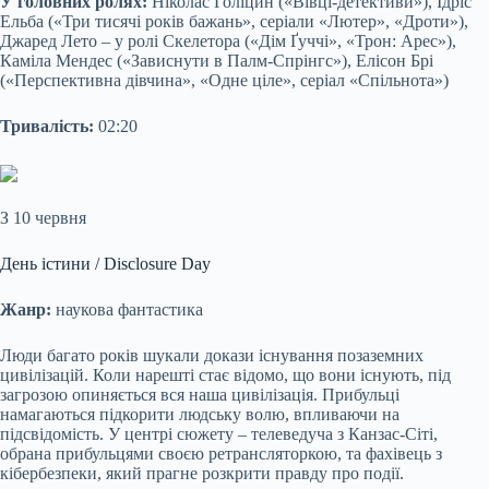
У головних ролях:
Ніколас Голіцин («Вівці-детективи»), Ідріс
Ельба («Три тисячі років бажань», серіали «Лютер», «Дроти»),
Джаред Лето – у ролі Скелетора («Дім Ґуччі», «Трон: Арес»),
Каміла Мендес («Зависнути в Палм-Спрінгс»), Елісон Брі
(«Перспективна дівчина», «Одне ціле», серіал «Спільнота»)
Тривалість:
02:20
З 10 червня
День істини / Disclosure Day
Жанр:
наукова фантастика
Люди багато років шукали докази існування позаземних
цивілізацій. Коли нарешті стає відомо, що вони існують, під
загрозою опиняється вся наша цивілізація. Прибульці
намагаються підкорити людську волю, впливаючи на
підсвідомість. У центрі сюжету – телеведуча з Канзас-Сіті,
обрана прибульцями своєю ретрансляторкою, та фахівець з
кібербезпеки, який прагне розкрити правду про події.