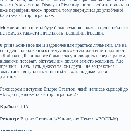
чекає п’ята частина. Disney та Pixar вирішили зробити ставку на
вже перевірені часом проєкти, тому звернулися до улюбленої
багатьма «Історії іграшок».
Можливо, ця частина буде більш сумною, адже акцент робиться
на тому, як гаджети витісняють традиційні іграшки.
8-річна Бонні все ще із задоволенням грається ляльками, але на
свій день народження отримує високотехнологічний планшет
«Ліліпад». Дівчинка все більше часу проводить перед екраном,
віддаючи перевагу віртуальним друзям замість реальних. Але
іграшки – Базз, Вуді, Джессі та їхні друзі – не збираються
здаватися і вступають у боротьбу з «Ліліпадом» за світ
дитинства.
Режисером виступив Ендрю Стентон, який написав сценарії до
«Історії іграшок» та «Історії іграшок 2».
Країна:
США
Режисер:
Ендрю Стентон («У пошуках Немо», «ВОЛЛ-І»)