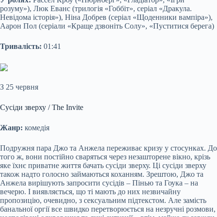
розуму»), Люк Еванс (трилогія «Гоббіт», серіал «Дракула.
Невідома історія»), Ніна Добрев (серіал «Щоденники вампіра»),
Аарон Пол (серіали «Краще дзвоніть Солу», «Пуститися берега)
Тривалість:
01:41
З 25 червня
Сусіди зверху / The Invite
Жанр:
комедія
Подружня пара Джо та Анжела переживає кризу у стосунках. До
того ж, вони постійно сваряться через незашторене вікно, крізь
яке їхнє приватне життя бачать сусіди зверху. Ці сусіди зверху
також надто голосно займаються коханням. Зрештою, Джо та
Анжела вирішують запросити сусідів – Пінью та Гоука – на
вечерю. І виявляється, що ті мають до них незвичайну
пропозицію, очевидно, з сексуальним підтекстом. Але замість
банальної оргії все швидко перетворюється на незручні розмови,