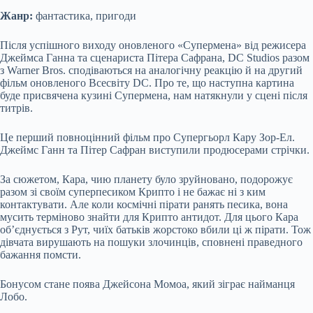
Жанр:
фантастика, пригоди
Після успішного виходу оновленого «Супермена» від режисера
Джеймса Ганна та сценариста Пітера Сафрана, DC Studios разом
з Warner Bros. сподіваються на аналогічну реакцію й на другий
фільм оновленого Всесвіту DC. Про те, що наступна картина
буде присвячена кузині Супермена, нам натякнули у сцені після
титрів.
Це перший повноцінний фільм про Супергьорл Кару Зор-Ел.
Джеймс Ганн та Пітер Сафран виступили продюсерами стрічки.
За сюжетом, Кара, чию планету було зруйновано, подорожує
разом зі своїм суперпесиком Крипто і не бажає ні з ким
контактувати. Але коли космічні пірати ранять песика, вона
мусить терміново знайти для Крипто антидот. Для цього Кара
об’єднується з Рут, чиїх батьків жорстоко вбили ці ж пірати. Тож
дівчата вирушають на пошуки злочинців, сповнені праведного
бажання помсти.
Бонусом стане поява Джейсона Момоа, який зіграє найманця
Лобо.