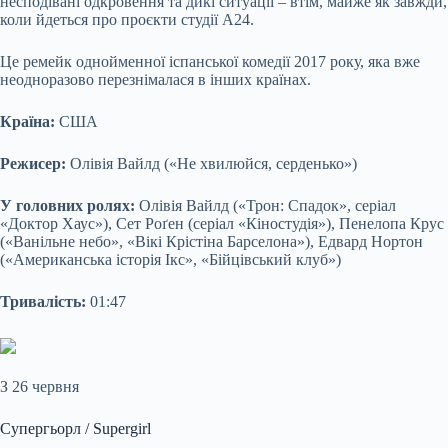
несподівані одкровення та дикі ситуації – втім, майже як завжди,
коли йдеться про проєкти студії A24.
Це ремейк однойменної іспанської комедії 2017 року, яка вже
неодноразово перезнімалася в інших країнах.
Країна:
США
Режисер:
Олівія Вайлд («Не хвилюйся, серденько»)
У головних ролях:
Олівія Вайлд («Трон: Спадок», серіал
«Доктор Хаус»), Сет Роґен (серіал «Кіностудія»), Пенелопа Крус
(«Ванільне небо», «Вікі Крістіна Барселона»), Едвард Нортон
(«Американська історія Ікс», «Бійцівський клуб»)
Тривалість:
01:47
З 26 червня
Супергьорл / Supergirl