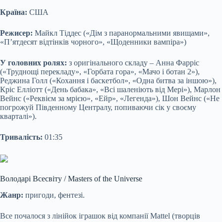
Країна:
США
Режисер:
Майкл Тіддес («Дім з паранормальними явищами»,
«П’ятдесят відтінків чорного», «Щоденники вампіра»)
У головних ролях:
з оригінального складу – Анна Фарріс
(«Труднощі перекладу», «Горбата гора», «Мачо і ботан 2»),
Реджина Голл («Кохання і баскетбол», «Одна битва за іншою»),
Кріс Елліотт («День бабака», «Всі шаленіють від Мері»), Марлон
Вейнс («Реквієм за мрією», «Ейр», «Легенда»), Шон Вейнс («Не
погрожуй Південному Централу, попиваючи сік у своєму
кварталі»).
Тривалість:
01:35
Володарі Всесвіту / Masters of the Universe
Жанр:
пригоди, фентезі.
Все почалося з лінійок іграшок від компанії Mattel (творців