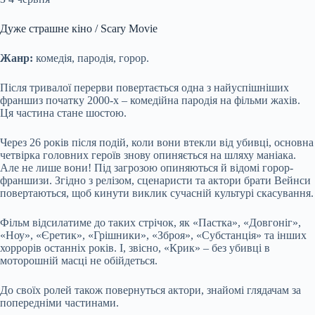
Дуже страшне кіно / Scary Movie
Жанр:
комедія, пародія, горор.
Після тривалої перерви повертається одна з найуспішніших
франшиз початку 2000-х – комедійна пародія на фільми жахів.
Ця частина стане шостою.
Через 26 років після подій, коли вони втекли від убивці, основна
четвірка головних героїв знову опиняється на шляху маніака.
Але не лише вони! Під загрозою опиняються й відомі горор-
франшизи. Згідно з релізом, сценаристи та актори брати Вейнси
повертаються, щоб кинути виклик сучасній культурі скасування.
Фільм відсилатиме до таких стрічок, як «Пастка», «Довгоніг»,
«Ноу», «Єретик», «Грішники», «Зброя», «Субстанція» та інших
хоррорів останніх років. І, звісно, «Крик» – без убивці в
моторошній масці не обійдеться.
До своїх ролей також повернуться актори, знайомі глядачам за
попередніми частинами.