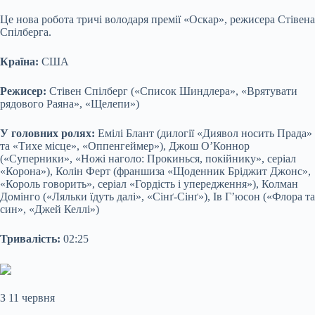
Це нова робота тричі володаря премії «Оскар», режисера Стівена
Спілберга.
Країна:
США
Режисер:
Стівен Спілберг («Список Шиндлера», «Врятувати
рядового Раяна», «Щелепи»)
У головних ролях:
Емілі Блант (дилогії «Диявол носить Прада»
та «Тихе місце», «Оппенгеймер»), Джош О’Коннор
(«Суперники», «Ножі наголо: Прокинься, покійнику», серіал
«Корона»), Колін Ферт (франшиза «Щоденник Бріджит Джонс»,
«Король говорить», серіал «Гордість і упередження»), Колман
Домінго («Ляльки їдуть далі», «Сінґ-Сінґ»), Ів Г’юсон («Флора та
син», «Джей Келлі»)
Тривалість:
02:25
З 11 червня