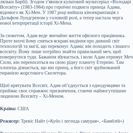
ляльки Барбі). Згодом з’явився культовий мультсеріал «Володарі
Всесвіту» (1983-1984) про героїчні подвиги принца Адама,
відомого як Хі-Мен. У 1987 році вийшла кіноекранізація з
Дольфом Лундгреном у головній ролі, а тепер настала черга
нової інтерпретації історії Хі-Мена.
За сюжетом, Адам веде звичайне життя офісного працівника.
Проте вночі йому сняться яскраві видіння про дивний світ
технологій та магії, що переконує Адама: він походить з іншого
всесвіту. Йому лише потрібно знайти правильний меч, щоб
повернутися туди. Бажання збувається, і коли Адам отримує Меч
Сили, він переноситься на свою рідну планету Етернію. Там
хлопець дізнається, що він принц, а його світ зруйнований
тиранією жорстокого Скелетора.
Щоб врятувати Всесвіт, Адам об’єднується з однодумцями та
приймає своє справжнє призначення, стаючи наймогутнішою
людиною Всесвіту – Хі-Меном.
Країна:
США
Режисер:
Тревіс Найт («Кубо і легенда самурая», «Бамблбі»)