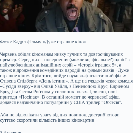
Фото: Кадр з фільму «Дуже страшне кіно»
Червень обіцяє кіноманам низку гучних та довгоочікуваних
прем’єр. Серед них – повернення (можливо, фінальне?) однієї з
найулюбленіших анімаційних серій – «Історія іграшок 5», а
також відродження комедійних пародій на фільми жахів «Дуже
страшне кіно». Крім того, вийде науково-фантастичний фільм
Стівена Спілберга «День істини». А ще на глядачів чекає комедія
«Сусіди
зверху» від Олівії Уайлд, з Пенелопою Крус, Едріеном
Броуді та Сетом Роґеном у головних ролях. І, звісно, нові
пригоди «Посіпак». В останній момент до червневої афіші
додався надзвичайно популярний у США трилер “Обсесія”.
Аби не відволікати увагу від цих новинок, дистриб’ютори
суттєво скоротили кількість інших кінокартин.
З 4 червня