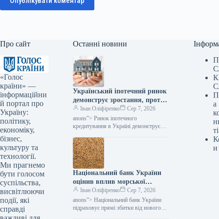
Опублікувати коментар
Про сайт
Останні новини
Інформ
П
С
«Голос
К
країни» —
С
Український іпотечний ринок
інформаційни
П
демонструє зростання, проте
й портал про
а
без державної підтримки його
Іван Оліфіренко
Сер 7, 2026
Україну:
к
функціонування залишається
anons”> Ринок іпотечного
політику,
н
мінімальним, зазначає
кредитування в Україні демонструє
економіку,
ті
подальше розширення, але його
Мінфін.
бізнес,
К
прогрес значною мірою спирається на
культуру та
и
програми державної допомоги. Як…
технології.
Ми прагнемо
Національний банк України
бути голосом
оцінив вплив морської
суспільства,
блокади: які збитки очікують
Іван Оліфіренко
Сер 7, 2026
висвітлюючи
український експорт –
події, які
anons”> Національний банк України
Міністерство фінансів
підраховує прямі збитки від нового
справді
етапу морської блокади, які сягають
важливі для