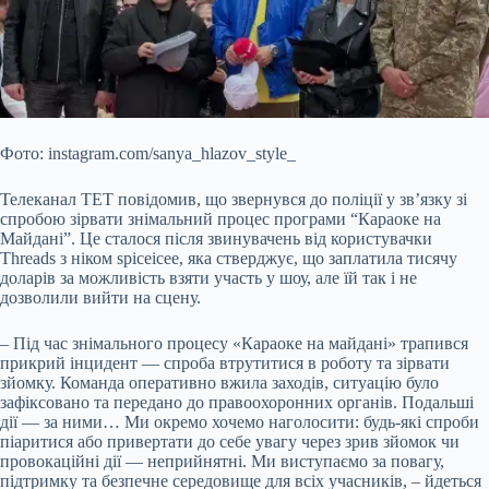
Фото: instagram.com/sanya_hlazov_style_
Телеканал ТЕТ повідомив, що звернувся до поліції у зв’язку зі
спробою зірвати знімальний процес програми “Караоке на
Майдані”. Це сталося після звинувачень від користувачки
Threads з ніком spiceicee, яка стверджує, що заплатила тисячу
доларів за можливість взяти участь у шоу, але їй так і не
дозволили вийти на сцену.
– Під час знімального процесу «Караоке на майдані»
трапився
прикрий інцидент — спроба втрутитися в роботу та зірвати
зйомку. Команда оперативно вжила заходів, ситуацію було
зафіксовано та передано до правоохоронних органів. Подальші
дії — за ними… Ми окремо хочемо наголосити: будь-які спроби
піаритися або привертати до себе увагу через зрив зйомок чи
провокаційні дії — неприйнятні. Ми виступаємо за повагу,
підтримку та безпечне середовище для всіх учасників, – йдеться