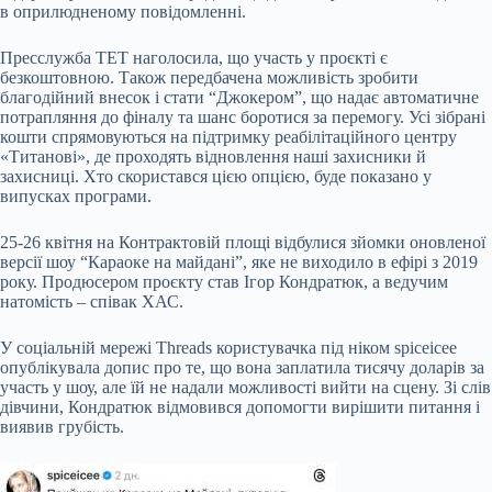
в оприлюдненому повідомленні.
Пресслужба ТЕТ наголосила, що участь у проєкті є
безкоштовною. Також передбачена можливість зробити
благодійний внесок і стати “Джокером”, що надає автоматичне
потрапляння до фіналу та шанс боротися за перемогу. Усі зібрані
кошти спрямовуються на підтримку реабілітаційного центру
«Титанові», де проходять відновлення наші захисники й
захисниці. Хто скористався цією опцією, буде показано у
випусках програми.
25-26 квітня на Контрактовій площі відбулися зйомки оновленої
версії шоу “Караоке на майдані”, яке не виходило в ефірі з 2019
року. Продюсером проєкту став Ігор Кондратюк, а ведучим
натомість – співак ХАС.
У соціальній мережі Threads користувачка під ніком spiceicee
опублікувала допис про те, що вона заплатила тисячу доларів за
участь у шоу, але їй не надали можливості вийти на сцену. Зі слів
дівчини, Кондратюк відмовився допомогти вирішити питання і
виявив грубість.