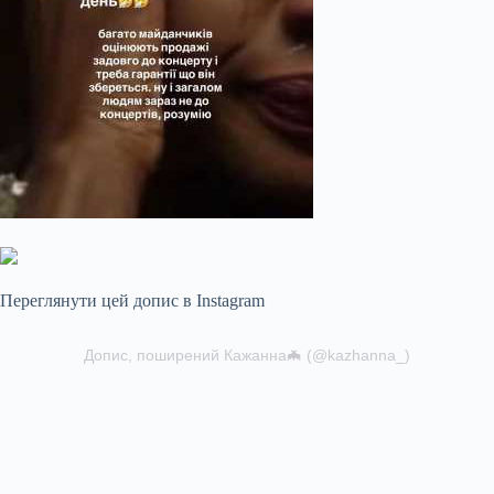
Переглянути цей допис в Instagram
Допис, поширений Кажанна🦇 (@kazhanna_)