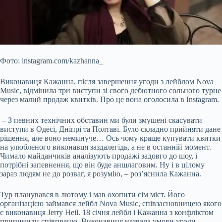
Фото: instagram.com/kazhanna_
Виконавиця Кажанна, після завершення угоди з лейблом Nova
Music, відмінила три виступи зі свого дебютного сольного турне
через малий продаж кв
итків. Про це вона оголосила в Instagram.
– З певних технічних обставин ми були змушені скасувати
виступи в Одесі, Дніпрі та Полтаві. Було складно прийняти дане
рішення, але воно неминуче… Ось чому краще купувати квитки
на улюбленого виконавця заздалегідь, а не в останній момент.
Чимало майданчиків аналізують продажі задовго до шоу, і
потрібні запевнення, що він буде аншлаговим. Ну і в цілому
зараз людям не до розваг, я розумію, – роз’яснила Кажанна.
Тур планувався в лютому і мав охопити сім міст. Його
організацією займався лейбл Nova Music, співзасновницею якого
є виконавиця Jerry Heil. 18 січня лейбл і Кажанна з конфліктом
припинили співпрацю. Виконавиця назвала умови угоди