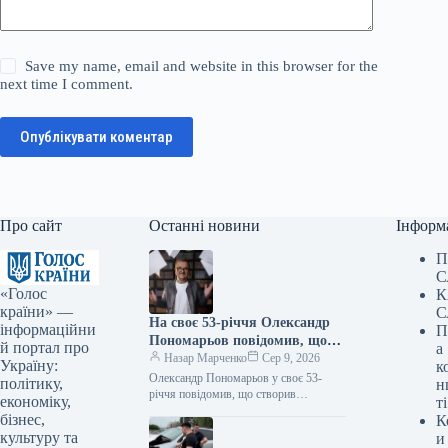
Save my name, email and website in this browser for the
next time I comment.
Опублікувати коментар
Про сайт
Останні новини
Інформ
П
С
«Голос
К
країни» —
С
На своє 53-річчя Олександр
інформаційни
П
Пономарьов повідомив, що
й портал про
а
створив пригодницьку
Назар Марченко
Сер 9, 2026
Україну:
к
повість.
Олександр Пономарьов у своє 53-
політику,
н
річчя повідомив, що створив
економіку,
ті
пригодницьку повість Фото:
бізнес,
К
t.me/yulainfonews Підпишіться на нас в
культуру та
и
Google додати зараз Відомий…