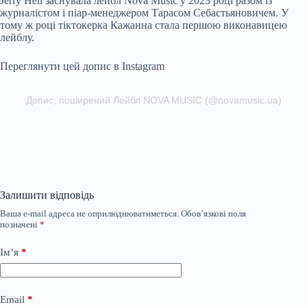
Jerry Heil заснувала лейбл Nova Music у 2023 році разом із
журналістом і піар-менеджером Тарасом Себастьяновичем. У
тому ж році тіктокерка Кажанна стала першою виконавицею
лейблу.
Переглянути цей допис в Instagram
Допис, поширений Лейбл NOVA MUSIC (@novamusic.ua)
Залишити відповідь
Ваша e-mail адреса не оприлюднюватиметься.
Обов’язкові поля
позначені
*
Ім’я
*
Email
*