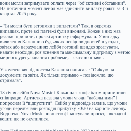
вони могли затримувати оплати через “об’єктивні обставини”.
На поточний момент лейбл має здійснити виплату роялті за 3-й
квартал 2025 року.
– Чи могли бути затримки з виплатами? Так, в окремих
випадках, проте всі платежі були виконані. Кожен з них мав
реальні причини, про які артистку інформували. У випадку
виявлення Кажанною будь-яких невідповідностей в угодах,
звітах або нарахуваннях лейбл готовий швидко зреагувати,
надати необхідні роз’яснення та максимальну підтримку з метою
мирного урегулювання проблеми, – сказано в заяві.
У коментарях під постом Кажанна написала: “Очікую на
документи та звіти. Як тільки отримаю – повідомлю, що
отримала”.
18 січня лейбл Nova Music і Кажанна з конфліктом припинили
співпрацю. Артистка назвала умови угоди “кабальними” і
попросила її “відпустити”. Лейбл у відповідь заявив, що умови
угоди передбачали розподіл прибутку 70/30 на користь лейблу.
Водночас Nova Music повністю фінансували проєкт, і вкладені
кошти ще не окупилися.