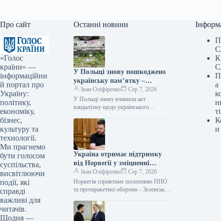
Про сайт
Останні новини
Інформ
П
С
«Голос
К
країни» —
С
У Польщі знову пошкоджено
інформаційни
П
українську пам’ятку –
й портал про
а
посольство вимагає від влади
Іван Оліфіренко
Сер 7, 2026
Україну:
к
вжити заходів
У Польщі знову вчинили акт
політику,
н
вандалізму щодо українського
економіку,
ті
меморіалу – посольство вимагає
бізнес,
К
реакції влади Фото 06.08.2026 14:26
культуру та
и
Укрінформ Посольство України…
технології.
Ми прагнемо
Україна отримає підтримку
бути голосом
від Норвегії у зміцненні
суспільства,
протиповітряної оборони та
Іван Оліфіренко
Сер 7, 2026
висвітлюючи
протиракетного захисту.
події, які
Норвегія сприятиме посиленню ППО
та протиракетної оборони – Зеленський
справді
06.08.2026 16:46 Укрінформ Норвегія
важливі для
виявила готовність допомогти Україні
читачів.
з отриманням засобів…
Щодня —