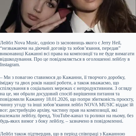
Лейбл Nova Music, однією із засновниць якого є Jerry Heil,
“незважаючи на діючий договір та зобов’язання, передав”
виконавиці Кажанні всі права на композиції та не буде вимагати
відшкодування. Про це повідомляється в оголошенні лейблу в
Instagram.
– Ми з повагою ставимося до Кажанни, її творчого доробку,
іміджу та двох років нашої роботи, а також вважаємо, що
спілкування в соціальних мережах є непродуктивним. З огляду
на
це, ми обрали досудовий спосіб вирішення питання та
повідомили Кажанну 18.01.2026, що попри збитковість проєкту,
чинну угоду та інші зобов’язання лейбл NOVA MUSIC віддає їй
все: дистрибуцію архіву, частину прав на композиції, які
належали лейблу, бренд, YouTube-канал та ролики на ньому, без
будь-яких вимог з боку лейблу, – зазначено в повідомленні.
Лейбл також підтвердив, що в період співпраці з Кажанною