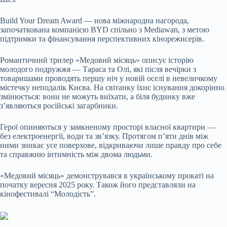
Build Your Dream Award — нова міжнародна нагорода,
започаткована компанією BYD спільно з Mediawan, з метою
підтримки та фінансування перспективних кінорежисерів.
Романтичний трилер «Медовий місяць» описує історію
молодого подружжя — Тараса та Олі, які після вечірки з
товаришами проводять першу ніч у новій оселі в невеличкому
містечку неподалік Києва. На світанку їхнє існування докорінно
змінюється: вони не можуть виїхати, а біля будинку вже
з’являються російські загарбники.
Герої опиняються у замкненому просторі власної квартири —
без електроенергії, води та зв’язку. Протягом п’яти днів між
ними зникає усе поверхове, відкриваючи лише правду про себе
та справжню інтимність між двома людьми.
«Медовий місяць» демонструвався в українському прокаті на
початку вересня 2025 року. Також його представляли на
кінофестивалі “Молодість”.