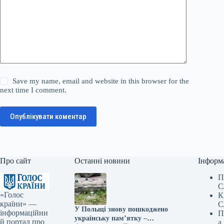
Save my name, email and website in this browser for the
next time I comment.
Опублікувати коментар
Про сайт
Останні новини
Інформ
П
С
«Голос
К
країни» —
С
У Польщі знову пошкоджено
інформаційни
П
українську пам’ятку –
й портал про
а