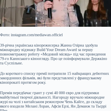
Фото: instagram.com/mediawan.officiel
39-річна українська кінорежисерка Жанна Озірна здобула
міжнародну відзнаку Build Your Dream Award за першу
повнометражну роботу «Медовий місяць» під час проведення
79-го Каннського кіноогляду. Про це поінформували Держкіно
та Суспільне.
До короткого списку премії потрапили 15 найкращих дебютних
закордонних фільмів, які були представлені у французькому
кінопрокаті протягом
року.
Премія передбачає грант у сумі 40 000 євро для підтримки
майбутньої творчої діяльності. Нагороду вручало міжнародне
журі на чолі з китайським режисером Чень Кайге, до складу
якого входили Мелані Лоран, Афсія Ерзі, Ян Деманж та Тьєррі
Шез.