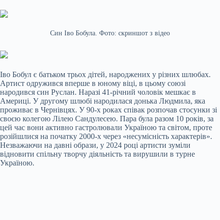
Син Іво Бобула. Фото: скриншот з відео
Іво Бобул є батьком трьох дітей, народжених у різних шлюбах.
Артист одружився вперше в юному віці, в цьому союзі
народився син Руслан. Наразі 41-річний чоловік мешкає в
Америці. У другому шлюбі народилася донька Людмила, яка
проживає в Чернівцях. У 90-х роках співак розпочав стосунки зі
своєю колегою Лілею Сандулесею. Пара була разом 10 років, за
цей час вони активно гастролювали Україною та світом, проте
розійшлися на початку 2000-х через «несумісність характерів».
Незважаючи на давні образи, у 2024 році артисти зуміли
відновити спільну творчу діяльність та вирушили в турне
Україною.