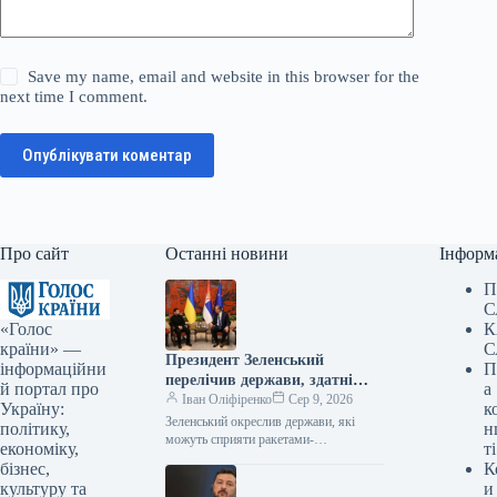
Save my name, email and website in this browser for the
next time I comment.
Опублікувати коментар
Про сайт
Останні новини
Інформ
П
С
«Голос
К
країни» —
С
Президент Зеленський
інформаційни
П
перелічив держави, здатні
й портал про
а
надати підтримку у вигляді
Іван Оліфіренко
Сер 9, 2026
Україну:
к
ракет-перехоплювачів.
Зеленський окреслив держави, які
політику,
н
можуть сприяти ракетами-
економіку,
ті
перехоплювачами 08.08.2026 13:58
бізнес,
К
Укрінформ Польща та Німеччина
культуру та
и
мають потенціал надавати Україні