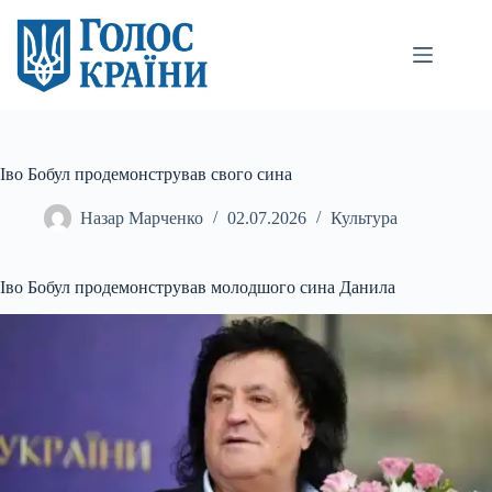
Перейти
до
вмісту
Іво Бобул продемонстрував свого сина
Назар Марченко
02.07.2026
Культура
Іво Бобул продемонстрував молодшого сина Данила