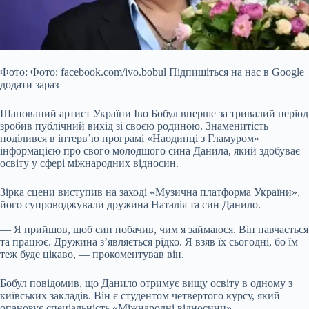
Фото: Фото: facebook.com/ivo.bobul Підпишіться на нас в Google
додати зараз
Шанований артист України Іво Бобул вперше за тривалий період
зробив публічний вихід зі своєю родиною. Знаменитість
поділився в інтерв’ю програмі «Наодинці з Гламуром»
інформацією про свого молодшого сина Данила, який здобуває
освіту у сфері міжнародних відносин.
Зірка сцени виступив на заході «Музична платформа України»,
його супроводжували дружина Наталія та син Данило.
— Я прийшов, щоб син побачив, чим я займаюся. Він навчається
та працює. Дружина з’являється рідко. Я взяв їх сьогодні, бо їм
теж буде цікаво, — прокоментував він.
Бобул повідомив, що Данило отримує вищу освіту в одному з
київських закладів. Він є студентом четвертого курсу, який
опановує спеціальність «Міжнародні відносини».