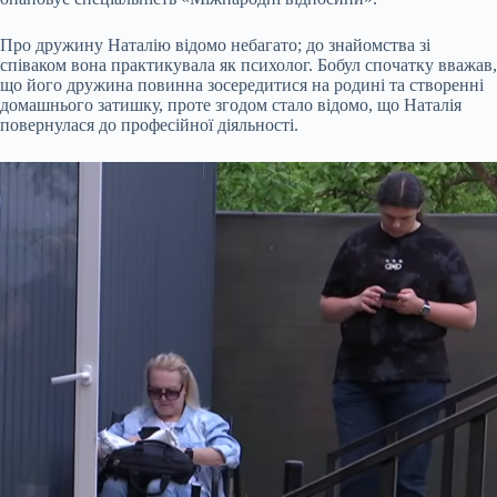
Про дружину Наталію відомо небагато; до знайомства зі
співаком вона практикувала як психолог. Бобул спочатку вважав,
що його дружина повинна зосередитися на родині та створенні
домашнього затишку, проте згодом стало відомо, що Наталія
повернулася до професійної діяльності.