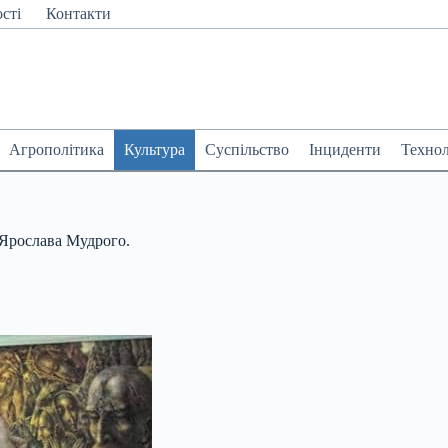
сті
Контакти
Агрополітика
Культура
Суспільство
Інциденти
Технол
 Ярослава Мудрого.