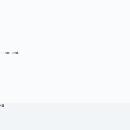
 I comment.
ни