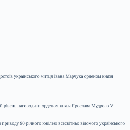
остоїв українського митця Івана Марчука орденом князя
ий рівень нагородити орденом князя Ярослава Мудрого V
приводу 90-річного ювілею всесвітньо відомого українського