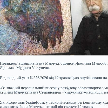
Президент відзначив Івана Марчука орденом Ярослава Мудрого 
Ярослава Мудрого V ступеня
.
Відповідний указ №376/2026 від 12 травня було опубліковано на
«За значний персональний внесок у розбудову образотворчого м
ступеня Марчука Івана Степановича – художника-живописця, нар
Як інформував Укрінформ, у Тернопільському регіональному худ
живописця Івана Марчука, котрий він святкує 12 травня.