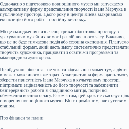
Одночасно з підготовкою повноцінного музею ми запускаємо
альтернативну форму представлення творчості Івана Марчука в
публічному просторі. Цього року в центрі Києва відкриваємо
експозицію його робіт – постійну виставку.
Місцезнаходження визначено, триває підготовка простору з
урахуванням музейних вимог і реалій воєнного часу. Важливо,
що це не буде тимчасова подія або сезонна експозиція. Плануємо
стабільний формат, який дасть змогу систематично представляти
творчість художника, працювати з освітніми програмами та
міжнародною аудиторією.
Це обдумане рішення – не чекати «ідеального моменту», а діяти
в межах можливого вже зараз. Альтернативна форма дасть змогу
зберегти присутність Івана Марчука в культурному просторі,
підтримати зацікавленість до його творчості та забезпечити
безперервність роботи зі спадщиною митця, попри всі
обмеження воєнного часу. Разом з тим, цей крок не скасовує ціль
створення повноцінного музею. Він є проміжним, але суттєвим
етапом.
Про фінанси та плани