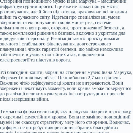
Створення повноцінного музею Івана Марчука – масштабний
інфраструктурний проєкт. І це вже не тільки пошук місця
розташування, але й його підготовка, враховуючи всі виклики
війни та сучасного світу. Йдеться про спеціалізовані умови
зберігання та експонування творів мистецтва, системи
кліматичного контролю, охорони, протипожежної безпеки, а
також комплексні рішення з безпеки, включно з укриттям для
відвідувачів і персоналу. Реалізація такого проєкту вимагає
значного і стабільного фінансування, довгострокового
планування і чітких гарантій безпеки, що майже неможливо
забезпечити в умовах постійних атак, відключення
електроенергії та підступів ворога.
Усі благодійні кошти, зібрані на створення музею Івана Марчука,
збережені в повному обсязі. Це приблизно 2,7 млн гривень.
Важливо чітко зафіксувати: ці кошти не витрачаються. Вони
збережені і чекатимуть моменту, коли країна зможе повернутися
до реалізації великих культурних інфраструктурних проєктів
після завершення війни.
Тимчасова форма експозиції, яку плануємо відкрити цього року,
є окремим і самостійним кроком. Вона не замінює повноцінний
музей і не скасовує стратегічну мету його створення. Водночас,
ця форма не потребує використання зібраних благодійних
коштів і реалізується в межах інших управлінських та