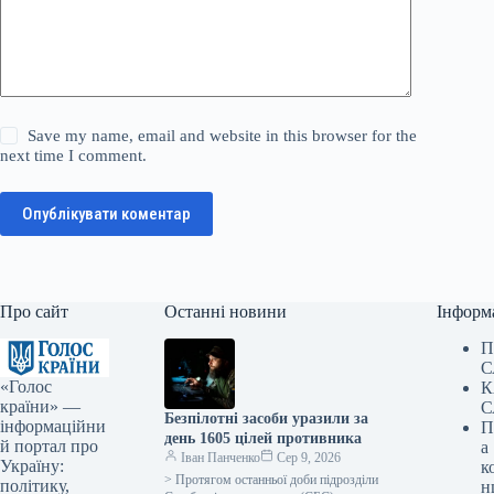
Save my name, email and website in this browser for the
next time I comment.
Опублікувати коментар
Про сайт
Останні новини
Інформ
П
С
«Голос
К
країни» —
С
Безпілотні засоби уразили за
інформаційни
П
день 1605 цілей противника
й портал про
а
Іван Панченко
Сер 9, 2026
Україну:
к
> Протягом останньої доби підрозділи
політику,
н