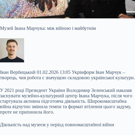
Музей Івана Марчука: між війною і майбутнім
Іван Вербицький 01.02.2026 13:05 Укрінформ Іван Марчук –
творець, чия робота є значущою складовою української культури.
У 2021 році Президент України Володимир Зеленський наказав
заснувати музейно-культурний центр Івана Марчука, після чого
стартувала активна підготовча діяльність. Широкомасштабна
війна відчутно змінила темпи та формат втілення цього задуму,
проте не припинила його.
Діяльність над музеєм у період повномасштабної війни