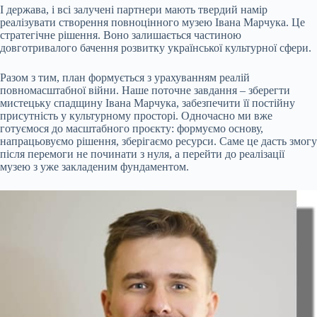
І держава, і всі залучені партнери мають твердий намір
реалізувати створення повноцінного музею Івана Марчука. Це
стратегічне рішення. Воно залишається частиною
довготривалого бачення розвитку української культурної сфери.
Разом з тим, план формується з урахуванням реалій
повномасштабної війни. Наше поточне завдання – зберегти
мистецьку спадщину Івана Марчука, забезпечити її постійну
присутність у культурному просторі. Одночасно ми вже
готуємося до масштабного проєкту: формуємо основу,
напрацьовуємо рішення, зберігаємо ресурси. Саме це дасть змогу
після перемоги не починати з нуля, а перейти до реалізації
музею з уже закладеним фундаментом.