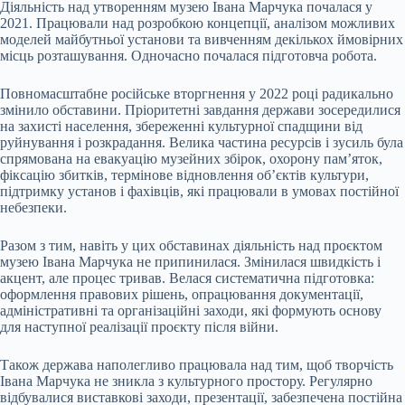
Діяльність
над утворенням музею Івана Марчука почалася у
2021. Працювали над розробкою концепції, аналізом можливих
моделей майбутньої установи та вивченням декількох ймовірних
місць розташування. Одночасно почалася підготовча робота.
Повномасштабне російське вторгнення у 2022 році радикально
змінило обставини. Пріоритетні завдання держави зосередилися
на захисті населення, збереженні культурної спадщини від
руйнування і розкрадання. Велика частина ресурсів і зусиль була
спрямована на евакуацію музейних збірок, охорону пам’яток,
фіксацію збитків, термінове відновлення об’єктів культури,
підтримку установ і фахівців, які працювали в умовах постійної
небезпеки.
Разом з тим, навіть у цих обставинах діяльність над проєктом
музею Івана Марчука не припинилася. Змінилася швидкість і
акцент, але процес тривав. Велася систематична підготовка:
оформлення правових рішень, опрацювання документації,
адміністративні та організаційні заходи, які формують основу
для наступної реалізації проєкту після війни.
Також держава наполегливо працювала над тим, щоб творчість
Івана Марчука не зникла з культурного простору. Регулярно
відбувалися виставкові заходи, презентації, забезпечена постійна