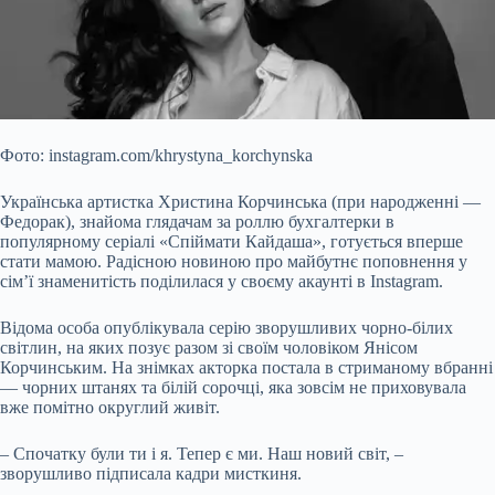
Фото: instagram.com/khrystyna_korchynska
Українська артистка Христина Корчинська (при народженні —
Федорак), знайома глядачам за роллю бухгалтерки в
популярному серіалі «Спіймати Кайдаша», готується вперше
стати мамою. Радісною новиною про майбутнє поповнення у
сім’ї знаменитість поділилася у своєму акаунті в Instagram.
Відома особа опублікувала серію зворушливих чорно-білих
світлин, на яких позує разом зі своїм чоловіком
Янісом
Корчинським. На знімках акторка постала в стриманому вбранні
— чорних штанях та білій сорочці, яка зовсім не приховувала
вже помітно округлий живіт.
– Спочатку були ти і я. Тепер є ми. Наш новий світ, –
зворушливо підписала кадри мисткиня.