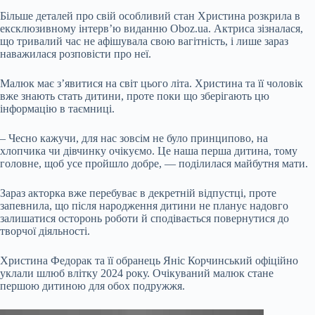
Більше деталей про свій особливий стан Христина розкрила в
ексклюзивному інтерв’ю виданню Oboz.ua. Актриса зізналася,
що тривалий час не афішувала свою вагітність, і лише зараз
наважилася розповісти про неї.
Малюк має з’явитися на світ цього літа. Христина та її чоловік
вже знають стать дитини, проте поки що зберігають цю
інформацію в таємниці.
– Чесно кажучи, для нас зовсім не було принципово, на
хлопчика чи дівчинку очікуємо. Це наша перша дитина, тому
головне, щоб усе пройшло добре, — поділилася майбутня мати.
Зараз акторка вже перебуває в декретній відпустці, проте
запевнила, що після народження дитини не планує надовго
залишатися осторонь роботи й сподівається повернутися до
творчої діяльності.
Христина Федорак та її обранець Яніс Корчинський офіційно
уклали шлюб влітку 2024 року. Очікуваний малюк стане
першою дитиною для обох подружжя.