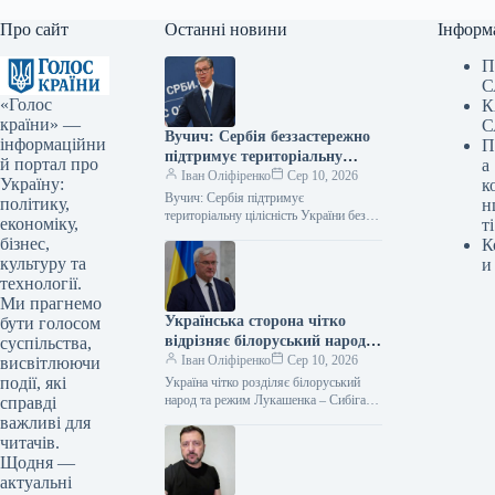
Про сайт
Останні новини
Інформ
П
С
«Голос
К
країни» —
С
Вучич: Сербія беззастережно
інформаційни
П
підтримує територіальну
й портал про
а
цілісність України
Іван Оліфіренко
Сер 10, 2026
Україну:
к
Вучич: Сербія підтримує
політику,
н
територіальну цілісність України без
економіку,
ті
застережень 08.08.2026 13:56
бізнес,
К
Укрінформ Сербія беззаперечно
культуру та
и
підтверджує свою підтримку
технології.
суверенітету та територіальної
Ми прагнемо
цілісності…
Українська сторона чітко
бути голосом
відрізняє білоруський народ
суспільства,
від режиму Лукашенка –
Іван Оліфіренко
Сер 10, 2026
висвітлюючи
Сибіга
події, які
Україна чітко розділяє білоруський
народ та режим Лукашенка – Сибіга
справді
09.08.2026 19:15 Укрінформ Очільник
важливі для
МЗС України Андрій Сибіга, з
читачів.
нагоди…
Щодня —
актуальні