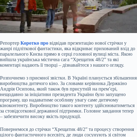
Репортер
Коротко про
відвідав презентацію нової стрічки у
жанрі підліткової фантастики, яка відкриває прихований вхід до
паралельного Києва прямо в серці головної вулиці міста. Якою
вийшла українська містична сага “Хрещатик 48/2” та які
коментарі надають її творці – дізнавайтеся з нашого огляду.
Розпочнемо з приємної звістки. В Україні планується збільшення
виробництва дитячого кіно. За словами керівника Держкіно
Андрія Осипова, який також був присутній на прем’єрі,
нещодавно за ініціативи президента України було запущено
програму, що надаватиме особливу увагу саме дитячому
кіноконтенту. Виробництво такого контенту здійснюватиметься
за стовідсоткової державної підтримки. Головне завдання тепер
– забезпечити високу якість продукції.
Повернемося до стрічки “Хрещатик 48/2” та процесу створення
цілого фантастичного всесвіту, де люди сосунують зі світом