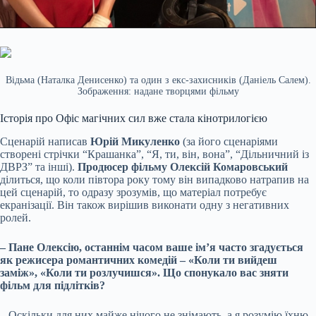
Відьма (Наталка Денисенко) та один з екс-захисників (Даніель Салем).
Зображення: надане творцями фільму
Історія про Офіс магічних сил вже стала кінотрилогією
Сценарій написав
Юрій Микуленко
(за його сценаріями
створені стрічки “Крашанка”, “Я, ти, він, вона”, “Дільничний із
ДВРЗ” та інші).
Продюсер фільму Олексій Комаровський
ділиться, що коли півтора року тому він випадково натрапив на
цей сценарій, то одразу зрозумів, що матеріал потребує
екранізації. Він також вирішив виконати одну з негативних
ролей.
– Пане Олексію, останнім часом ваше ім’я часто згадується
як режисера романтичних комедій – «Коли ти вийдеш
заміж», «Коли ти розлучишся». Що спонукало вас зняти
фільм для підлітків?
– Оскільки для них майже нічого не знімають, а я розумію їхню