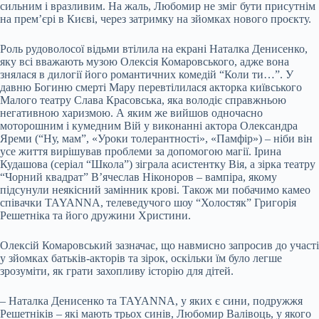
сильним і вразливим. На жаль, Любомир не зміг бути присутнім
на прем’єрі в Києві, через затримку на зйомках нового проєкту.
Роль рудоволосої відьми втілила на екрані Наталка Денисенко,
яку всі вважають музою Олексія Комаровського, адже вона
знялася в дилогії його романтичних комедій “Коли ти…”. У
давню Богиню смерті Мару перевтілилася акторка київського
Малого театру Слава Красовська, яка володіє справжньою
негативною харизмою. А яким же вийшов одночасно
моторошним і кумедним Вій у виконанні актора Олександра
Яреми (“Ну, мам”, «Уроки толерантності», «Памфір») – ніби він
усе життя вирішував проблеми за допомогою магії. Ірина
Кудашова (серіал “Школа”) зіграла асистентку Вія, а зірка театру
“Чорний квадрат” В’ячеслав Ніконоров – вампіра, якому
підсунули неякісний замінник крові. Також ми побачимо камео
співачки TAYANNA, телеведучого шоу “Холостяк” Григорія
Решетніка та його дружини Христини.
Олексій Комаровський зазначає, що навмисно запросив до участі
у зйомках батьків-акторів та зірок, оскільки їм було легше
зрозуміти, як грати захопливу історію для дітей.
– Наталка Денисенко та TAYANNA, у яких є сини, подружжя
Решетніків – які мають трьох синів, Любомир Валівоць, у якого