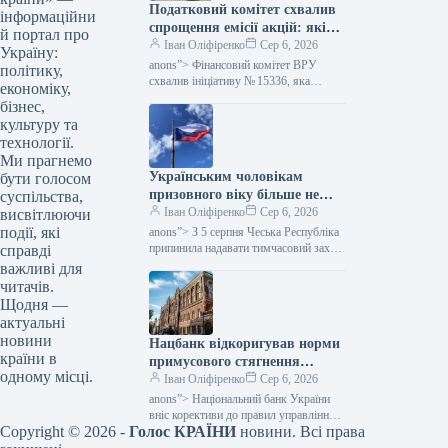
Податковий комітет схвалив
інформаційни
спрощення емісії акцій: які
й портал про
зміни очікуються — Мінфін
Іван Оліфіренко
Сер 6, 2026
Україну:
anons”> Фінансовий комітет ВРУ
політику,
схвалив ініціативу № 15336, яка
економіку,
пропонує полегшити процес емісії
бізнес,
цінних паперів. Цей акт покликаний
культуру та
скоротити бюрократичні перешкоди,…
технології.
Ми прагнемо
Українським чоловікам
бути голосом
призовного віку більше не
суспільства,
надається тимчасовий захист
Іван Оліфіренко
Сер 6, 2026
висвітлюючи
у Чехії, згідно з даними
події, які
anons”> З 5 серпня Чеська Республіка
Міністерства фінансів.
припинила надавати тимчасовий захист
справді
українським чоловікам призовного
важливі для
віку, які не можуть продемонструвати
читачів.
виконання своїх…
Щодня —
актуальні
новини
Нацбанк відкоригував норми
країни в
примусового стягнення
одному місці.
грошей: як це позначиться на
Іван Оліфіренко
Сер 6, 2026
тих, хто має заборгованість,
anons”> Національний банк України
— Міністерство фінансів
вніс корективи до правил управління
Copyright © 2026 -
Голос КРАЇНИ
новини. Всі права
банківськими рахунками, які
підлягають арешту. Згідно з