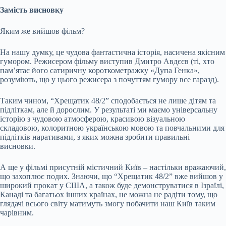
Замість висновку
Яким же вийшов фільм?
На нашу думку, це чудова фантастична історія, насичена якісним
гумором. Режисером фільму виступив Дмитро Авдєєв (ті, хто
пам’ятає його сатиричну короткометражку «Дупа Генка»,
розуміють, що у цього режисера з почуттям гумору все гаразд).
Таким чином, “Хрещатик 48/2” сподобається не лише дітям та
підліткам, але й дорослим. У результаті ми маємо універсальну
історію з чудовою атмосферою, красивою візуальною
складовою, колоритною українською мовою та повчальними для
підлітків наративами, з яких можна зробити правильні
висновки.
А ще у фільмі присутній містичний Київ – настільки вражаючий,
що захоплює подих. Знаючи, що “Хрещатик 48/2” вже вийшов у
широкий прокат у США, а також буде демонструватися в Ізраїлі,
Канаді та багатьох інших країнах, не можна не радіти тому, що
глядачі всього світу матимуть змогу побачити наш Київ таким
чарівним.