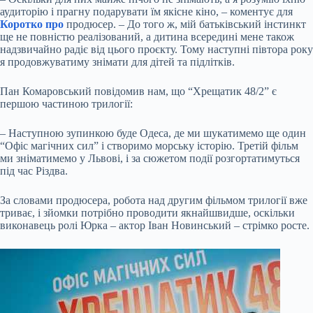
аудиторію і прагну подарувати їм якісне кіно, – коментує для
Коротко про
продюсер. – До того ж, мій батьківський інстинкт
ще не повністю реалізований, а дитина всередині мене також
надзвичайно радіє від цього проєкту. Тому наступні півтора року
я продовжуватиму знімати для дітей та підлітків.
Пан Комаровський повідомив нам, що “Хрещатик 48/2” є
першою частиною трилогії:
– Наступною зупинкою буде Одеса, де ми шукатимемо ще один
“Офіс магічних сил” і створимо морську історію. Третій фільм
ми зніматимемо у Львові, і за сюжетом події розгортатимуться
під час Різдва.
За словами продюсера, робота над другим фільмом трилогії вже
триває, і зйомки потрібно проводити якнайшвидше, оскільки
виконавець ролі Юрка – актор Іван Новинський – стрімко росте.