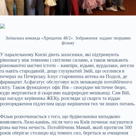
Знімальна команда «Хрещатик 48/2». Зображення: надане творцями
фільму
У паралельному Києві діють захисники, які підтримують
рівновагу між темними і світлими силами, а також мешкають
різноманітні магічні істоти – вампіри, відьми, вурдалаки, ангели
та навіть стародавній, дещо глухуватий Змій, що оселився в
печерах на Печерську. Існує старовинна аптека на Подолі, де
фармацевт Асфагатус обслуговує всіх мешканців потойбічного
світу. Також функціонує офіс Вія – своєрідне містичне бюро,
куди звертаються зі скаргами надприродні мешканці. Сам Вій,
що нагадує керівника ЖЕКу, розглядає ці скарги та віддає
розпорядження підлеглим щодо вирішення тих чи інших питань.
Фільм розпочинається з того, що будівельники випадково
виявляють Лихо-камінь, після чого на Київ починає насуватися
різна магічна нечисть. Потойбічник Мамай, який протягом 500
років оберігає столицю від темних сил, береться за очищення