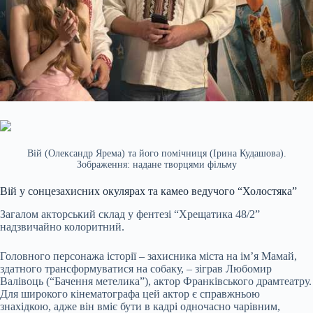
Вій (Олександр Ярема) та його помічниця (Ірина Кудашова).
Зображення: надане творцями фільму
Вій у сонцезахисних окулярах та камео ведучого “Холостяка”
Загалом акторський склад у фентезі “Хрещатика 48/2”
надзвичайно колоритний.
Головного персонажа історії – захисника міста на ім’я Мамай,
здатного трансформуватися на собаку, – зіграв Любомир
Валівоць (“Бачення метелика”), актор Франківського драмтеатру.
Для широкого кінематографа цей актор є справжньою
знахідкою, адже він вміє бути в кадрі одночасно чарівним,