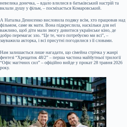
невелика донечка, – вдало влилися в батьківський настрій та
вклали душу у фільм, – посміхається Комаровський.
А Наталка Денисенко висловила подяку всім, хто працював над
фільмом, саме як мати. Вона підкреслила, наскільки для неї
важливо, щоб діти мали змогу дивитися українське кіно, де
добро перемагає зло. “Це те, чого потребуємо ми всі”, –
зауважила акторка, і всі присутні погодилися з її словами.
Нам залишається лише нагадати, що сімейна стрічка у жанрі
фентезі “Хрещатик 48/2” – перша частина майбутньої трилогії
“Офіс магічних сил” – офіційно вийде у прокат 28 травня 2026
року.