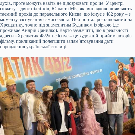
духів, проте можуть навіть не підозрювати про це. У центрі
сюжету – двоє підлітків, Юрко та Мія, які випадково виявляють
таємний прохід до паралельного Києва, що існує з 482 року – з
моменту заснування самого міста. Цей портал розташований на
Хрещатику, точно під знаменитим Будинком із зіркою (де
проживає Андрій Данилко). Варто зазначити, що в реальності
адреси «Хрещатик 48/2» не існує – це художній прийом авторів
фільму, покликаний полегшити запам’ятовування дати
народження української столиці.