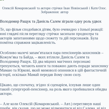
Олексій Комаровський та актори стрічки Іван Новінський і Катя Олос.
Зображення: автор
Володимир Ращук та Данієль Салем зіграли одну роль удвох
Те, що фільм сподобався дітям, було очевидно з їхньої реакції:
юні глядачі після перегляду стрічки засипали продюсера та
акторів запитаннями щодо сюжету та дій персонажів. Була
помітна справжня зацікавленість.
Особливо малечі запам’яталася пара пенсіонерів-захисників –
Кожум’яка та Байда, – яких втілили Данієль Салем та
Володимир Ращук. Ці два міцних магічних персонажі
тренуються, читають книги та поважно дають поради захиснику
Мамаю та Юркові, який мимоволі опинився в цій фантастичній
історії, оскільки Мамай передав йому свою силу.
Цікаво, що спочатку, згідно зі сценарієм, існував лише один
такий супергерой-пенсіонер, на роль якого пробивалися обидва
актори.
– Але коли Олексій (Комаровський. – Авт.) переглянув наші
проби, він сказав, що не може відмовитися ні від Салема, ні від