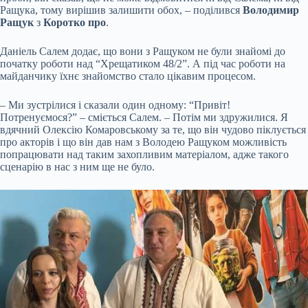
Ращука, тому вирішив залишити обох, – поділився
Володимир
Ращук
з
Коротко про
.
Даніель Салем додає, що вони з Ращуком не були знайомі до
початку роботи над “Хрещатиком 48/2”. А під час роботи на
майданчику їхнє знайомство стало цікавим процесом.
– Ми зустрілися і сказали один одному: “Привіт!
Потренуємося?” – сміється Салем. – Потім ми здружилися. Я
вдячний Олексію Комаровському за те, що він чудово піклується
про акторів і що він дав нам з Володею Ращуком можливість
попрацювати над таким захопливим матеріалом, адже такого
сценарію в нас з ним ще не було.