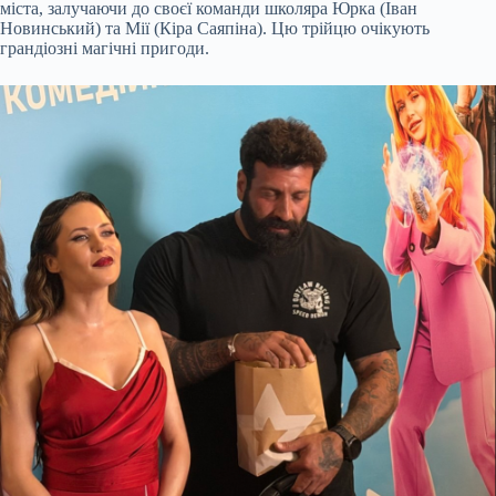
міста, залучаючи до своєї команди школяра Юрка (Іван
Новинський) та Мії (Кіра Саяпіна). Цю трійцю очікують
грандіозні магічні пригоди.