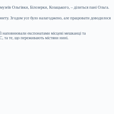
узеїв Ольгівки, Білозерки, Козацького, – ділиться пані Ольга.
ернету. Згодом усе було налагоджено, але працювати доводилося
Її наповнювали експонатами місцеві мешканці та
, та те, що переживають містяни нині.