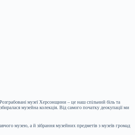
 Розграбовані музеї Херсонщини – це наш спільний біль та
 збиралася музейна колекція. Від самого початку деокупації ми
вчого музею, а й зібрання музейних предметів з музеїв громад