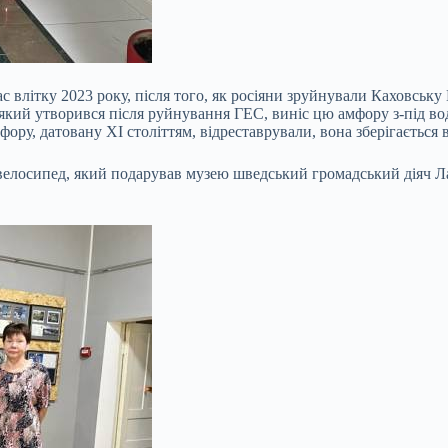
с влітку 2023 року, після того, як росіяни зруйнували Каховську
який утворився після руйнування ГЕС, виніс цю амфору з-під во
ру, датовану XI століттям, відреставрували, вона зберігається в
це велосипед, який подарував музею шведський громадський діяч 