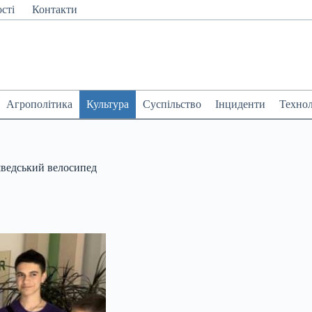
сті
Контакти
Агрополітика
Культура
Суспільство
Інциденти
Технол
шведський велосипед