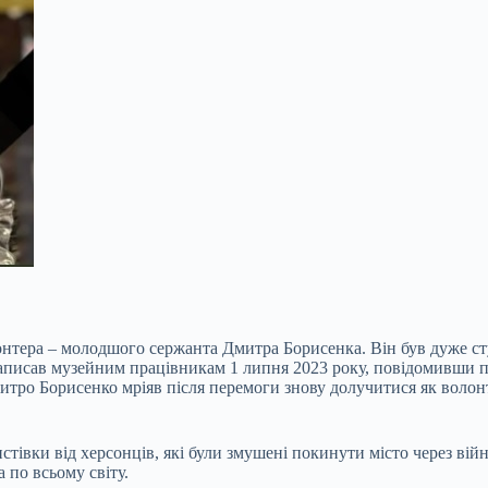
лонтера – молодшого сержанта Дмитра Борисенка. Він був дуже с
написав музейним працівникам 1 липня 2023 року, повідомивши пр
митро Борисенко мріяв після перемоги знову долучитися як воло
истівки від херсонців, які були змушені покинути місто через ві
 по всьому світу.