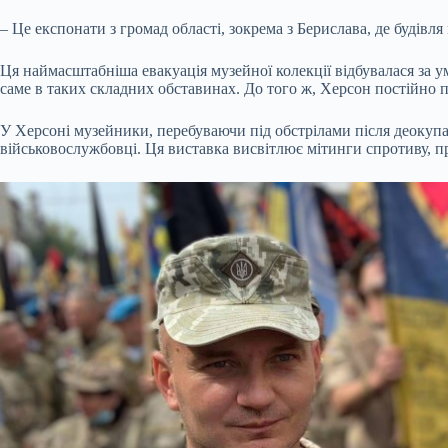
– Це експонати з громад області, зокрема з Берислава, де будівл
Ця наймасштабніша евакуація музейної колекції відбувалася за у
саме в таких складних обставинах. До того ж, Херсон постійно п
У Херсоні музейники, перебуваючи під обстрілами після деокуп
військовослужбовці. Ця виставка висвітлює мітинги спротиву, п