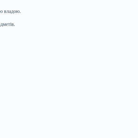
ою владою.
дметів.