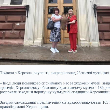
Тікаючи з Херсона, окупанти викрали понад 23 тисячі музейних 
– Іноді люди помилково сприймають нас за художній музей, звідк
трагедія. Херсонському обласному краєзнавчому музею – 136 років
розпочали заходи зі порятунку культурної спадщини Херсонщини,
Завдяки самовідданій праці музейників вдалося евакуювати 165 т
правобережної Херсонщини.