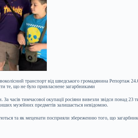
 двоколісний транспорт від шведського громадянина Репортаж 24
ати те, що не було привласнене загарбниками
За часів тимчасової окупації росіяни вивезли звідси понад 23 тис
 інших музейних предметів залишається невідомою.
уються та як меценати посприяли збереженню того, що загарбники