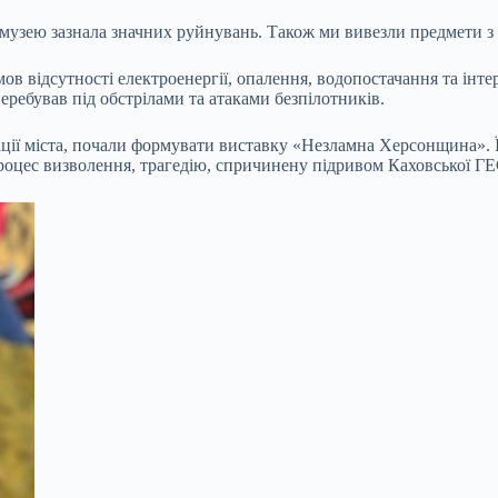
я музею зазнала значних руйнувань. Також ми вивезли предмети з м
мов відсутності електроенергії, опалення, водопостачання та інт
еребував під обстрілами та атаками безпілотників.
ації міста, почали формувати виставку «Незламна Херсонщина». 
роцес визволення, трагедію, спричинену підривом Каховської ГЕС