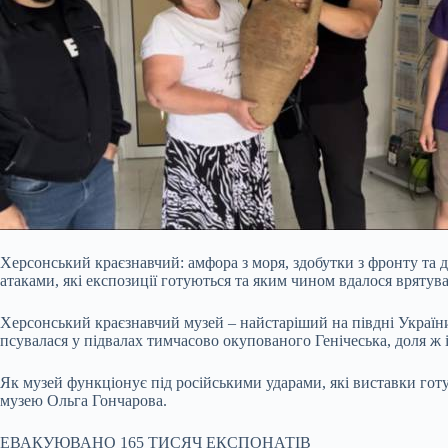
Херсонський краєзнавчий: амфора з моря, здобутки з фронту та
атаками, які експозиції готуються та яким чином вдалося врятув
Херсонський краєзнавчий музей – найстаріший на півдні України. 
псувалася у
підвалах тимчасово окупованого Генічеська, доля ж
Як музей функціонує під російськими ударами, які виставки гот
музею Ольга Гончарова.
ЕВАКУЮВАНО 165 ТИСЯЧ ЕКСПОНАТІВ