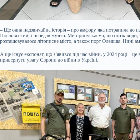
– Ще одна надзвичайна історія – про амфору, яка потрапила до на
Пословський, і передав музею. Ми припускаємо, що потік води, 
розташовувалося літописне місто, а також порт Олешшя. Нині амфо
А ще існує експонат, що з’явився під час війни, у 2024 році – 
привернути увагу Європи до війни в Україні.