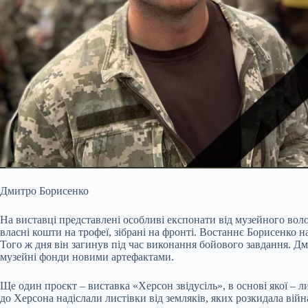
Дмитро Борисенко
На виставці представлені особливі експонати від музейного во
власні кошти на трофеї, зібрані на фронті. Востаннє Борисенко 
Того ж дня він загинув під час виконання бойового завдання. Д
музейні фонди новими артефактами.
Ще один проєкт – виставка «Херсон звідусіль», в основі якої – л
до Херсона надіслали листівки від земляків, яких розкидала війна