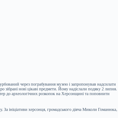
турбований через пограбування музею і запропонував надсилати
о зібрані нові цікаві предмети. Йому надіслали подяку 2 липня.
нтер до археологічних розкопок на Херсонщині та поповнити
йну. За ініціативи херсонця, громадського діяча Миколи Гоманюка,