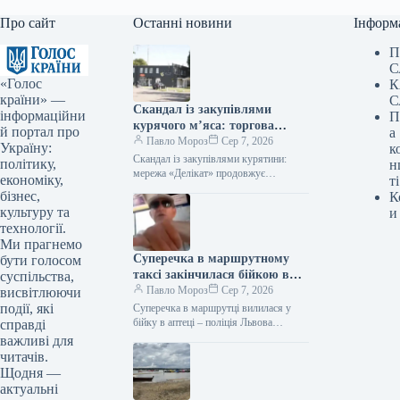
Про сайт
Останні новини
Інформ
П
С
«Голос
К
країни» —
С
Скандал із закупівлями
інформаційни
П
курячого м’яса: торгова
й портал про
а
мережа “Делікат” продовжує
Павло Мороз
Сер 7, 2026
Україну:
к
реалізацію продукції
Скандал із закупівлями курятини:
політику,
н
птахофабрики, яку
мережа «Делікат» продовжує
економіку,
ті
продавати продукцію птахофабрики,
звинувачують у екологічному
бізнес,
К
звинувачуваної в екологічному терорі
тероризмі
культуру та
и
Підпишіться на нас в Google додати…
технології.
Ми прагнемо
Суперечка в маршрутному
бути голосом
таксі закінчилася бійкою в
суспільства,
аптеці, поліцейські Львова
Павло Мороз
Сер 7, 2026
висвітлюючи
проводять розслідування події
події, які
Суперечка в маршрутці вилилася у
бійку в аптеці – поліція Львова
справді
розбирається в ситуації Фото:
важливі для
відеозапис Підпишіться на нас у…
читачів.
Щодня —
актуальні