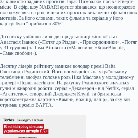
За кількістю задіяних проєктів Тарас Цимбалюк посів четверте
місце. В ефірі шоу NABARI артист зізнавався, що неодноразово
погоджувався на ролі в певних проєктах виключно з фінансових
мотивів. За його словами, таких фільмів та серіалів у його
кар’єрі було “приблизно 80%”.
До списку увійшли лише дві представниці жіночої статі –
Анастасія Іванюк («Потяг до Різдва», «Прикордонники», «Потяг
у 31 грудня») та Ірма Вітовська («Малевич», «БожеВільні»,
«Смак свободи»).
Десятку лідерів рейтингу замикає володар премії Bafta
Олександр Рудинський. Його популярність на українському
телебаченні здобула головна роль Ніка Маслова у молодіжному
трилері «Перші ластівки». На рахунку Рудинського значаться
гучні міжнародні роботи: серіал «Декамерон» від Netflix, серіал
«Агентство», створений Джорджем Клуні, та британська
короткометражна картина «Камінь, ножиці, папір», за яку він
отримав премію BAFTA.