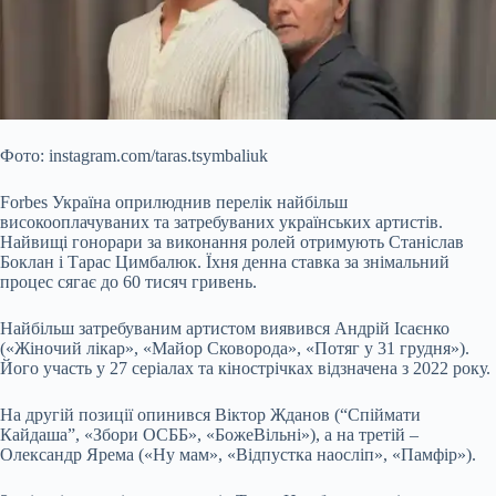
Фото: instagram.com/taras.tsymbaliuk
Forbes Україна оприлюднив перелік найбільш
високооплачуваних та затребуваних українських артистів.
Найвищі гонорари за виконання ролей отримують Станіслав
Боклан і Тарас Цимбалюк. Їхня денна ставка за знімальний
процес сягає до 60 тисяч гривень.
Найбільш затребуваним артистом виявився Андрій Ісаєнко
(«Жіночий лікар», «Майор Сковорода», «Потяг у 31 грудня»).
Його участь у 27 серіалах та кінострічках відзначена з 2022 року.
На другій позиції опинився Віктор Жданов (“Спіймати
Кайдаша”, «Збори ОСББ», «БожеВільні»), а на третій –
Олександр Ярема («Ну мам», «Відпустка наосліп», «Памфір»).