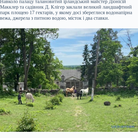
Навколо палацу талановитий ірландський майстер Діонісій
Макклер та садівник Д. Клігер заклали великий ландшафтний
парк площею 17 гектарів, у якому досі збереглися водонапірна
вежа, джерела з питною водою, місток і два ставки.