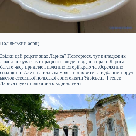
Подільський борщ
Звідки цей рецепт знає Лариса? Повторюся, тут випадкових
людей не буває, тут працюють люди, віддані справі. Лариса
багато часу приділяє вивченню історії краю та збереженню
спадщини. Але її найбільша мрія – відновити занедбаний поруч
маєток середньої польської аристократії Удрієвець. І тепер
Лариса шукає шляхи його відновлення.