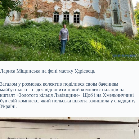
Лариса Міщинська на фоні маєтку Удрієвець
Загалом у розмовах колектив поділився своїм баченням
майбутнього – є ідея відновити цілий комплекс палаців на
кшталт «Золотого кільця Львівщини». Щоб і на Хмельниччині
був свій комплекс, який польська шляхта залишила у спадщину
Україні.