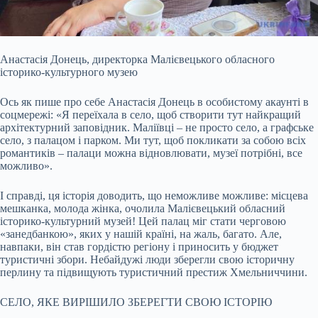
Анастасія Донець, директорка Малієвецького обласного
історико-культурного музею
Ось як пише про себе Анастасія Донець в особистому акаунті в
соцмережі: «Я переїхала в село, щоб створити тут найкращий
архітектурний заповідник. Маліївці – не просто село, а графське
село, з палацом і парком. Ми тут, щоб покликати за собою всіх
романтиків – палаци можна відновлювати, музеї потрібні, все
можливо».
І справді, ця історія доводить, що неможливе можливе: місцева
мешканка, молода жінка, очолила Малієвецький обласний
історико-культурний музей! Цей палац міг стати черговою
«занедбанкою», яких у нашій країні, на жаль, багато. Але,
навпаки, він став гордістю регіону і приносить у бюджет
туристичні збори. Небайдужі люди зберегли свою історичну
перлину та підвищують туристичний престиж Хмельниччини.
СЕЛО, ЯКЕ ВИРІШИЛО ЗБЕРЕГТИ СВОЮ ІСТОРІЮ