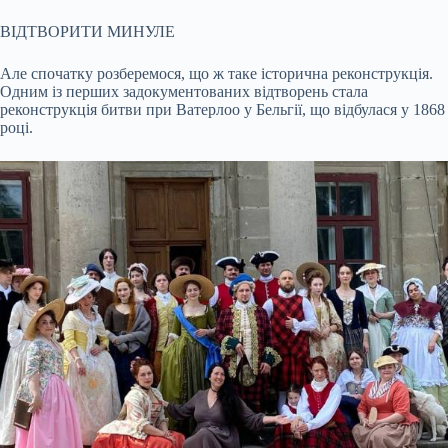
ВІДТВОРИТИ МИНУЛЕ
Але спочатку розберемося, що ж таке історична реконструкція.
Одним із перших задокументованих відтворень стала
реконструкція битви при Ватерлоо у Бельгії, що відбулася у 1868
році.