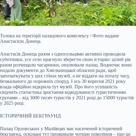
Толока на території палацового комплексу / Фото надане
Анастасією Донець
Анастасія Донець разом з односельцями активно проводила
суботники, усе село прагнуло зберегти свою історію: цілий рік
разом розчищали чагарники, опалювали палац. Водночас вони
подали документи до Хмельницької обласної ради, щоб
започаткувати у цих стінах музей, а не віддати на поталу часу,
безжального до порожніх споруд. І ось 30 вересня 2021 року
влада офіційно відкрила тут музей. Про його успішність
свідчить статистика зростання відвідуваності туристичними
групами – від 3000 тисяч туристів у 2021 році до 15000 туристів
у 2025 році.
ІСТОРИЧНИЙ БЕКГРАУНД
Палац Орловських у Маліївцях має насичений історичний
бекграунд, оскільки тут проживали чотири покоління – про це