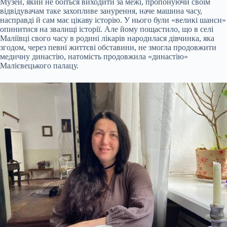
Музей, який не боїться виходити за межі, пропонуючи своїм
відвідувачам таке захопливе занурення, наче машина часу,
насправді й сам має цікаву історію. У нього були «великі шанси»
опинитися на звалищі історії. Але йому пощастило, що в селі
Маліївці свого часу в родині лікарів народилася дівчинка, яка
згодом, через певні життєві обставини, не змогла продовжити
медичну династію, натомість продовжила «династію»
Малієвецького палацу.