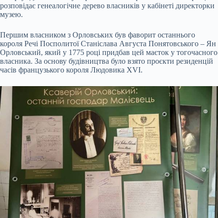
розповідає генеалогічне дерево власників у кабінеті директорки
музею.
Першим власником з Орловських був фаворит останнього
короля Речі Посполитої Станіслава Августа Понятовського – Ян
Орловський, який у 1775 році придбав цей маєток у тогочасного
власника. За основу будівництва було взято проєкти резиденцій
часів французького короля Людовика XVI.