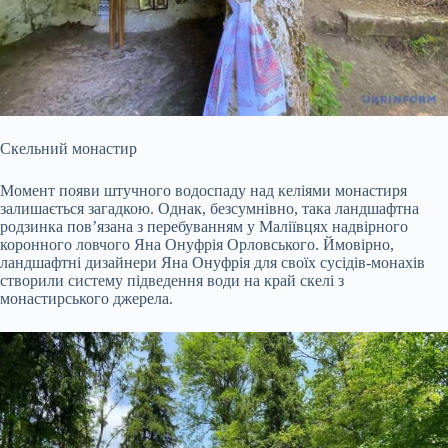
Скельний монастир
Момент появи штучного водоспаду над келіями монастиря
залишається загадкою. Однак, безсумнівно, така ландшафтна
родзинка пов’язана з перебуванням у Маліївцях надвірного
коронного ловчого Яна Онуфрія Орловського. Ймовірно,
ландшафтні дизайнери Яна Онуфрія для своїх сусідів-монахів
створили систему підведення води на край скелі з
монастирського джерела.