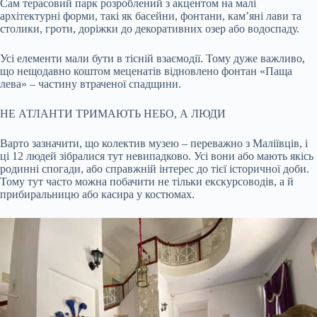
Сам терасовий парк розроблений з акцентом на малі
архітектурні форми, такі як басейни, фонтани, кам’яні лави та
столики, гроти, доріжки до декоративних озер або водоспаду.
Усі елементи мали бути в тісній взаємодії. Тому дуже важливо,
що нещодавно коштом меценатів відновлено фонтан «Паща
лева» – частину втраченої спадщини.
НЕ АТЛАНТИ ТРИМАЮТЬ НЕБО, А ЛЮДИ
Варто зазначити, що колектив музею – переважно з Маліївців, і
ці 12 людей зібралися тут невипадково. Усі вони або мають якісь
родинні спогади, або справжній інтерес до тієї історичної доби.
Тому тут часто можна побачити не тільки екскурсоводів, а й
прибиральницю або касира у костюмах.