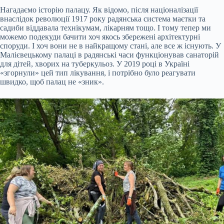
Нагадаємо історію палацу. Як відомо, після націоналізації
внаслідок революції 1917 року радянська система маєтки та
садиби віддавала технікумам, лікарням тощо. І тому тепер ми
можемо подекуди бачити хоч якось збережені архітектурні
споруди. І хоч вони не в найкращому стані, але все ж існують. У
Малієвецькому палаці в радянські часи функціонував санаторій
для дітей, хворих на туберкульоз. У 2019 році в Україні
«згорнули» цей тип лікування, і потрібно було реагувати
швидко, щоб палац не «зник».