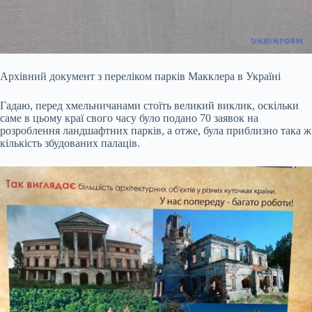
Архівний документ з переліком парків Макклера в Україні
Гадаю, перед хмельничанами стоїть великий виклик, оскільки
саме в цьому краї свого часу було подано 70 заявок на
розроблення ландшафтних парків, а отже, була приблизно така ж
кількість збудованих палаців.