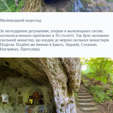
Малієвецький водоспад
За легендарним датуванням, уперше в малієвецьких скелях
оселилися монахи приблизно в XI столітті. Так було засновано
скельний монастир, що входив до мережі скельних монастирів
Поділля. Подібні ми бачимо в Бакоті, Лядовій, Сатанові,
Нагорянах, Притулівці.