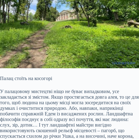
Палац стоїть на косогорі
У палацовому мистецтві ніщо не буває випадковим, усе
закладається зі змістом. Якщо простягається довга алея, то це для
того, щоб людина на цьому місці могла зосередитися на своїх
думках і очиститися природою. Або, навпаки, наприкінці
побачити справжній Едем із висаджених рослин. Ландшафтна
філософія поєднує в собі одразу всі почуття, які має людина:
слух, зір, дотик… І тут ландшафтні майстри вигідно
використовують скошений рельєф місцевості – пагорб, що
спускається схилом до річки Ушка, а на височині, наче корона,