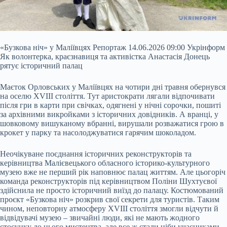
«Бузкова ніч» у Маліївцях Репортаж 14.06.2026 09:00 Укрінформ
Як волонтерка, краєзнавиця та активістка Анастасія Донець
рятує історичний палац
Маєток Орловських у Маліївцях на чотири дні травня обернувся
на оселю XVIII століття. Тут аристократи лягали відпочивати
після гри в карти при свічках, одягнені у нічні сорочки, пошиті
за архівними викройками з історичних довідників. А вранці, у
шовковому вишуканому вбранні, вирушали розважатися грою в
крокет у парку та насолоджуватися гарячим шоколадом.
Неочікуване поєднання історичних реконструкторів та
керівництва Малієвецького обласного історико-культурного
музею вже не перший рік наповнює палац життям. Але цьогоріч
команда реконструкторів під керівництвом Поліни Шухтуєвої
здійснила не просто історичний виїзд до палацу. Костюмований
проєкт «Бузкова ніч» розкрив свої секрети для туристів. Таким
чином, неповторну атмосферу XVIII століття змогли відчути й
відвідувачі музею – звичайні люди, які не мають жодного
стосунку до цього мистецтва, але все ж стали ніби учасниками