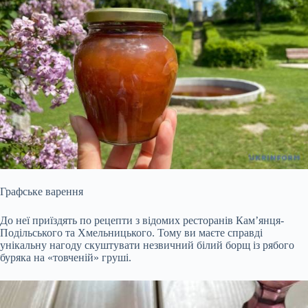
Графське варення
До неї приїздять по рецепти з відомих ресторанів Кам’янця-
Подільського та Хмельницького. Тому ви маєте справді
унікальну нагоду скуштувати незвичний білий борщ із рябого
буряка на «товченій» груші.