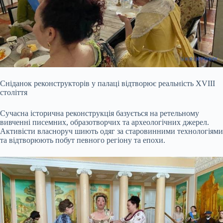
Сніданок реконструкторів у палаці відтворює реальність XVIII
століття
Сучасна історична реконструкція базується на ретельному
вивченні писемних, образотворчих та археологічних джерел.
Активісти власноруч шиють одяг за старовинними технологіями
та відтворюють побут певного регіону та епохи.