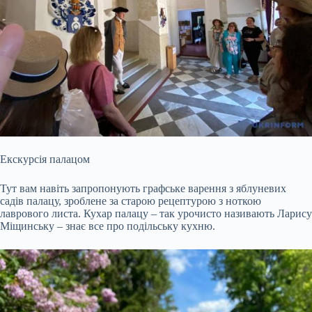
Екскурсія палацом
Тут вам навіть запропонують графське варення з яблуневих
садів палацу, зроблене за старою рецептурою з ноткою
лаврового листа. Кухар палацу – так урочисто називають Ларису
Міщинську – знає все про подільську кухню.