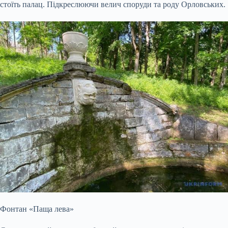
стоїть палац. Підкреслюючи велич споруди та роду Орловських.
Фонтан «Паща лева»