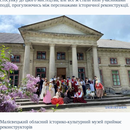
події, прогулюючись між персонажами історичної реконструкції.
Малієвецький обласний історико-культурний музей приймає
реконструкторів