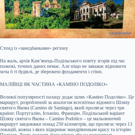
Стенд із «занедбанками» регіону
На жаль, архів Кам’янець-Подільського повіту згорів під час
пожежі, точних даних немає. Але ніщо не заважає відновити
хоча б ті будівлі, де збережені фундаменти і стіни.
МАЛІЇВЦІ ЯК ЧАСТИНА «КАМІНО ПОДОЛІКО»
Великої популярності палацу додає шлях «Каміно Подоліко». Це
маршрут, розроблений за аналогом всесвітньо відомого Шляху
святого Якова (Camino de Santiago), який пролягає через три
країни: Португалію, Іспанію, Францію. Подільський варіант
Шляху святого Якова – Camino Podolico – це мальовничий
маршрут завдовжки понад 250 кілометрів, що пролягає через 13
локацій, кожна з яких відкриває мандрівникам красу та історію
Поділля. Люди долають його пішки або на велосипеді.