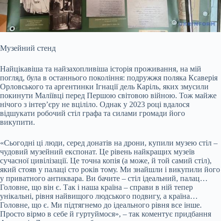
Музейний стенд
Найцікавіша та найзахопливіша історія проживання, на мій
погляд, була в останнього покоління: подружжя поляка Ксаверія
Орловського та аргентинки Ігнації дель Каріль, яких змусили
покинути Маліївці перед Першою світовою війною. Тож майже
нічого з інтер’єру не вціліло. Однак у 2023 році вдалося
відшукати робочий стіл графа та силами громади його
викупити.
«Сьогодні ці люди, серед донатів на дрони, купили музею стіл –
чудовий музейний експонат. Це рівень найкращих музеїв
сучасної цивілізації. Це точна копія (а може, й той самий стіл),
який стояв у палаці сто років тому. Ми знайшли і викупили його
у приватного антиквара. Ви бачите – стіл ідеальний, палац…
Головне, що він є. Так і наша країна – справи в ній тепер
унікальні, рівня найвищого людського подвигу, а країна…
Головне, що є. Ми підтягнемо до ідеального рівня все інше.
Просто вірмо в себе й гуртуймося», – так коментує придбання