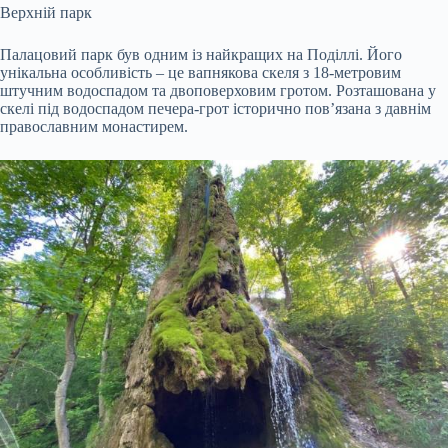
Верхній парк
Палацовий парк був одним із найкращих на Поділлі. Його
унікальна особливість – це вапнякова скеля з 18-метровим
штучним водоспадом та двоповерховим гротом. Розташована у
скелі під водоспадом печера-грот історично пов’язана з давнім
православним монастирем.