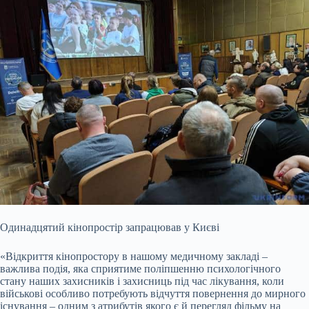
Одинадцятий кінопростір запрацював у Києві
«Відкриття кінопростору в нашому медичному закладі –
важлива подія, яка сприятиме поліпшенню психологічного
стану наших захисників і захисниць під час лікування, коли
військові особливо потребують відчуття повернення до мирного
існування – одним з атрибутів якого є й перегляд фільму на