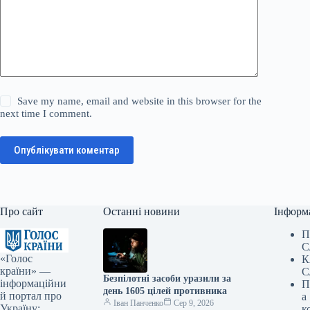
Save my name, email and website in this browser for the
next time I comment.
Опублікувати коментар
Про сайт
Останні новини
Інформ
П
С
«Голос
К
країни» —
С
Безпілотні засоби уразили за
інформаційни
П
день 1605 цілей противника
й портал про
а
Іван Панченко
Сер 9, 2026
Україну:
к