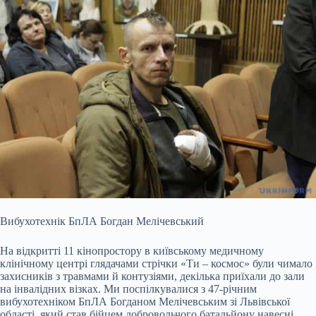
Вибухотехнік БпЛА Богдан Мелічевський
На відкритті 11 кінопростору в київському медичному
клінічному центрі глядачами стрічки «Ти – космос» були чимало
захисників з травмами й контузіями, декілька приїхали до зали
на інвалідних візках. Ми поспілкувалися з 47-річним
вибухотехніком БпЛА Богданом Мелічевським зі Львівської
області, який став бійцем добровольчого батальйону навесні