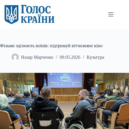
Перейти
до
вмісту
Фільми зцілюють воїнів: підтримуй вітчизняне кіно
Назар Марченко
09.05.2026
Культура