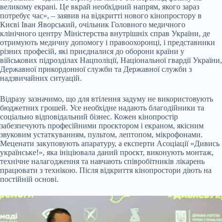
великому екрані. Це вкрай необхідний напрям, якого зараз
потребує час», – заявив на відкритті нового кінопростору в
Києві Іван Яворський, очільник Головного медичного
клінічного центру Міністерства внутрішніх справ України, де
отримують медичну допомогу і правоохоронці, і представники
різних професій, які приєдналися до оборони країни у
військових підрозділах Нацполіції, Національної гвардії України,
Державної прикордонної служби та Державної служби з
надзвичайних ситуацій.
Відразу зазначимо, що для втілення задуму не використовують
бюджетних грошей. Усе необхідне надають благодійники та
соціально відповідальний бізнес. Кожен кінопростір
забезпечують професійними проєктором і екраном, якісним
звуковим устаткуванням, пультом, лептопом, мікрофонами.
Меценати закуповують апаратуру, а експерти Асоціації «Дивись
українське!», яка ініціювала даний проєкт, виконують монтаж,
технічне налагодження та навчають співробітників лікарень
працювати з технікою. Після відкриття кінопростори діють на
постійній основі.