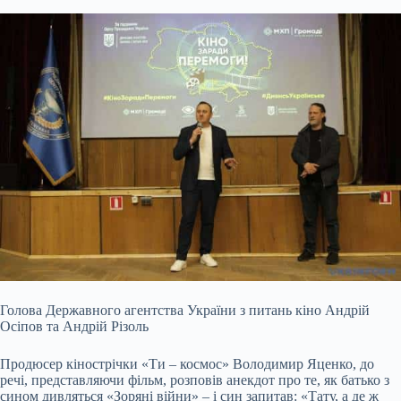
Голова Державного агентства України з питань кіно Андрій
Осіпов та Андрій Різоль
Продюсер кінострічки «Ти – космос» Володимир Яценко, до
речі, представляючи фільм, розповів анекдот про те, як батько з
сином дивляться «Зоряні війни» – і син запитав: «Тату, а де ж