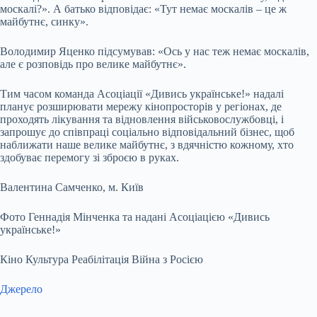
москалі?». А батько відповідає: «Тут немає москалів – це ж
майбутнє, синку».
Володимир Яценко підсумував: «Ось у нас теж немає москалів,
але є розповідь про велике майбутнє».
Тим часом команда Асоціації «Дивись українське!» надалі
планує розширювати мережу кінопросторів у регіонах, де
проходять лікування та відновлення військовослужбовці, і
запрошує до співпраці соціально відповідальний бізнес, щоб
наближати наше велике майбутнє, з вдячністю кожному, хто
здобуває перемогу зі зброєю в руках.
Валентина Самченко, м. Київ
Фото Геннадія Мінченка та надані Асоціацією «Дивись
українське!»
Кіно Культура Реабілітація Війна з Росією
Джерело