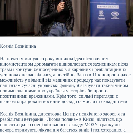
Ксенія Возніцина
На початку минулого року виникла ідея вітчизняним
кіномистецтвом допомагати відновлюватися захисникам після
травм і контузій безпосередньо в лікарняних і реабілітаційних
установах не час від часу, а постійно. Зараз в 11 кінопросторах є
можливість у вільний від медичних процедур час показувати
пацієнтам сучасні українські фільми, збагачувати таким чином
новими знаннями про українську історію або просто
позитивними враженнями. Крім того, спільні перегляди є
шансом опрацювати воєнний досвід і осмислити складні теми.
Ксенія Возніцина, директорка Центру психічного здоров'я та
реабілітації ветеранів «Лісова поляна» в Києві, ділиться, що
пацієнти цього спеціалізованого закладу МОЗУ з ранку до
вечора отримують лікування багатьох видів і психотерапію, а