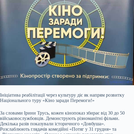
Ініціатива реабілітації через культуру діє як напрям розвитку
Національного туру «Кіно заради Перемоги!»
За словами Ірини Трусь, кожен кінопоказ збирає від 30 до 50
військовослужбовців. Демонструють різноманітні фільми.
Декілька разів показували історичного «Довбуша».
Розслаблюють глядачів комедійні «Потяг у 31 грудня» та