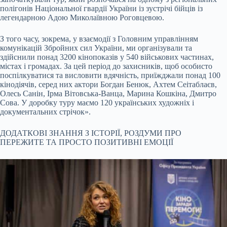
полігонів Національної гвардії України із зустрічі бійців із
легендарною Адою Миколаївною Роговцевою.
З того часу, зокрема, у взаємодії з Головним управлінням
комунікацій Збройних сил України, ми організували та
здійснили понад 3200 кінопоказів у 540 військових частинах,
містах і громадах. За цей період до захисників, щоб особисто
поспілкуватися та висловити вдячність, приїжджали понад 100
кінодіячів, серед них актори Богдан Бенюк, Ахтем Сеітаблаєв,
Олесь Санін, Ірма Вітовська-Ванца, Марина Кошкіна, Дмитро
Сова. У доробку туру маємо 120 українських художніх і
документальних стрічок».
ДОДАТКОВІ ЗНАННЯ З ІСТОРІЇ, РОЗДУМИ ПРО
ПЕРЕЖИТЕ ТА ПРОСТО ПОЗИТИВНІ ЕМОЦІЇ