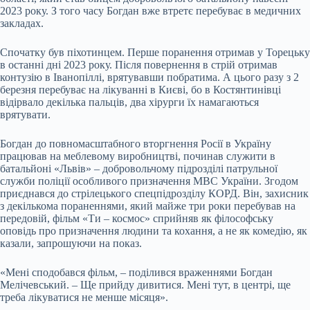
2023 року. З того часу Богдан вже втретє перебуває в медичних
закладах.
Спочатку був піхотинцем. Перше поранення отримав у Торецьку
в останні дні 2023 року. Після повернення в стрій отримав
контузію в Іванопіллі, врятувавши побратима. А цього разу з 2
березня перебуває на лікуванні в Києві, бо в Костянтинівці
відірвало декілька пальців, два хірурги їх намагаються
врятувати.
Богдан до повномасштабного вторгнення Росії в Україну
працював на меблевому виробництві, починав служити в
батальйоні «Львів» – добровольчому підрозділі патрульної
служби поліції особливого призначення МВС України. Згодом
приєднався до стрілецького спецпідрозділу КОРД. Він, захисник
з декількома пораненнями, який майже три роки перебував на
передовій, фільм «Ти – космос» сприйняв як філософську
оповідь про призначення людини та кохання, а не як комедію, як
казали, запрошуючи на показ.
«Мені сподобався фільм, – поділився враженнями Богдан
Мелічевський. – Ще прийду дивитися. Мені тут, в центрі, ще
треба лікуватися не менше місяця».