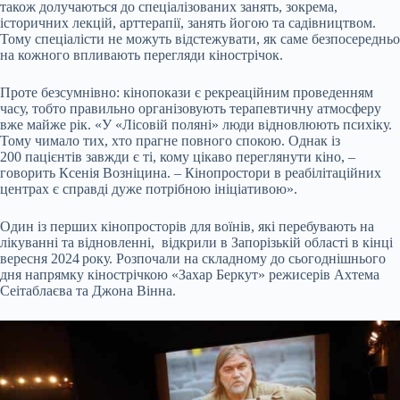
також долучаються до спеціалізованих занять, зокрема,
історичних лекцій, арттерапії, занять йогою та садівництвом.
Тому спеціалісти не можуть відстежувати, як саме безпосередньо
на кожного впливають перегляди кінострічок.
Проте безсумнівно: кінопокази є рекреаційним проведенням
часу, тобто правильно організовують терапевтичну атмосферу
вже майже рік. «У «Лісовій поляні» люди відновлюють психіку.
Тому чимало тих, хто прагне повного спокою. Однак із
200 пацієнтів завжди є ті, кому цікаво переглянути кіно, –
говорить Ксенія Возніцина. – Кінопростори в реабілітаційних
центрах є справді дуже потрібною ініціативою».
Один із перших кінопросторів для воїнів, які перебувають на
лікуванні та відновленні, відкрили в Запорізькій області в кінці
вересня 2024 року. Розпочали на складному до сьогоднішнього
дня напрямку кінострічкою «Захар Беркут» режисерів Ахтема
Сеітаблаєва та Джона Вінна.