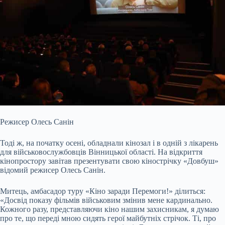
Режисер Олесь Санін
Тоді ж, на початку осені, обладнали кінозал і в одній з лікарень
для військовослужбовців Вінницької області. На відкриття
кінопростору завітав презентувати свою кінострічку «Довбуш»
відомий режисер Олесь Санін.
Митець, амбасадор туру «Кіно заради Перемоги!» ділиться:
«Досвід показу фільмів військовим змінив мене кардинально.
Кожного разу, представляючи кіно нашим захисникам, я думаю
про те, що переді мною сидять герої майбутніх стрічок. Ті, про