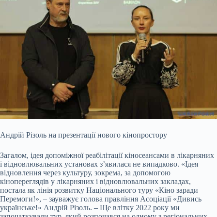
Андрій Різоль на презентації нового кінопростору
Загалом, ідея допоміжної реабілітації кіносеансами в лікарняних
і відновлювальних установах з’явилася не випадково. «Ідея
відновлення через культуру, зокрема, за допомогою
кінопереглядів у лікарняних і відновлювальних закладах,
постала як лінія розвитку Національного туру «Кіно заради
Перемоги!», – зауважує голова правління Асоціації «Дивись
українське!» Андрій Різоль. – Ще влітку 2022 року ми
започаткували тур, який розпочався на одному з регіональних