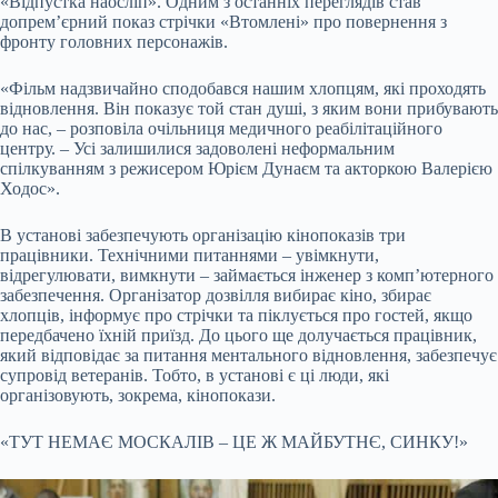
«Відпустка наосліп». Одним з останніх переглядів став
допрем’єрний показ стрічки «Втомлені» про повернення з
фронту головних персонажів.
«Фільм надзвичайно сподобався нашим хлопцям, які проходять
відновлення. Він показує той стан душі, з яким вони прибувають
до нас, – розповіла очільниця медичного реабілітаційного
центру. – Усі залишилися задоволені неформальним
спілкуванням з режисером Юрієм Дунаєм та акторкою Валерією
Ходос».
В установі забезпечують організацію кінопоказів три
працівники. Технічними питаннями – увімкнути,
відрегулювати, вимкнути – займається інженер з комп’ютерного
забезпечення. Організатор дозвілля вибирає кіно, збирає
хлопців, інформує про стрічки та піклується про гостей, якщо
передбачено їхній приїзд. До цього ще долучається працівник,
який відповідає за питання ментального відновлення, забезпечує
супровід ветеранів. Тобто, в установі є ці люди, які
організовують, зокрема, кінопокази.
«ТУТ НЕМАЄ МОСКАЛІВ – ЦЕ Ж МАЙБУТНЄ, СИНКУ!»