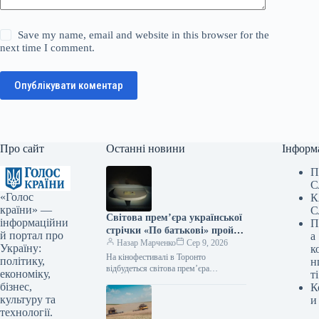
Save my name, email and website in this browser for the
next time I comment.
Опублікувати коментар
Про сайт
Останні новини
Інформ
П
С
«Голос
К
країни» —
С
Світова прем’єра української
інформаційни
П
стрічки «По батькові» пройде
й портал про
а
на кінофестивалі в Торонто.
Назар Марченко
Сер 9, 2026
Україну:
к
На кінофестивалі в Торонто
політику,
н
відбудеться світова прем’єра
економіку,
ті
українського фільму «По батькові»
бізнес,
К
09.08.2026 09:28 Укрінформ На 51-му
культуру та
и
міжнародному кінофестивалі у
технології.
Торонто…