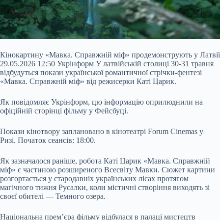
Кінокартину «Мавка. Справжній міф» продемонструють у Латвії
29.05.2026 12:50 Укрінформ У латвійській столиці 30-31 травня
відбудуться покази української романтичної стрічки-фентезі
«Мавка. Справжній міф» від режисерки Каті Царик.
Як повідомляє Укрінформ, цю інформацію оприлюднили на
офіційній сторінці фільму у Фейсбуці.
Покази кінотвору заплановано в кінотеатрі Forum Cinemas у
Ризі. Початок сеансів: 18:00.
Як зазначалося раніше, робота Каті Царик «Мавка. Справжній
міф» є частиною розширеного
Всесвіту Мавки. Сюжет картини
розгортається у стародавніх українських лісах протягом
магічного тижня Русалки, коли містичні створіння виходять зі
своєї обителі — Темного озера.
Національна прем’єра фільму відбулася в палаці мистецтв