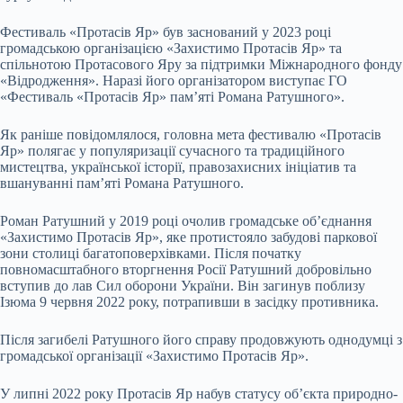
Фестиваль «Протасів Яр» був заснований у 2023 році
громадською організацією «Захистимо Протасів Яр» та
спільнотою Протасового Яру за підтримки Міжнародного фонду
«Відродження». Наразі його організатором виступає ГО
«Фестиваль «Протасів Яр» пам’яті Романа Ратушного».
Як раніше повідомлялося, головна мета фестивалю «Протасів
Яр» полягає у популяризації сучасного та традиційного
мистецтва, української історії, правозахисних ініціатив та
вшануванні пам’яті Романа Ратушного.
Роман Ратушний у 2019 році очолив громадське об’єднання
«Захистимо Протасів Яр», яке протистояло забудові паркової
зони столиці багатоповерхівками. Після початку
повномасштабного вторгнення Росії Ратушний добровільно
вступив до лав Сил оборони України. Він загинув поблизу
Ізюма 9 червня 2022 року, потрапивши в засідку противника.
Після загибелі Ратушного його справу продовжують однодумці з
громадської організації «Захистимо Протасів Яр».
У липні 2022 року Протасів Яр набув статусу об’єкта природно-