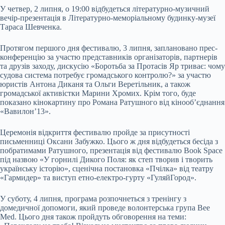
У четвер, 2 липня, о 19:00 відбудеться літературно-музичний
вечір-презентація в Літературно-меморіальному будинку-музеї
Тараса Шевченка.
Протягом першого дня фестивалю, 3 липня, заплановано прес-
конференцію за участю представників організаторів, партнерів
та друзів заходу, дискусію «Боротьба за Протасів Яр триває: чому
судова система потребує громадського контролю?» за участю
юристів Антона Диканя та Ольги Веретільник, а також
громадської активістки Марини Хромих. Крім того, буде
показано кінокартину про Романа Ратушного від кінооб’єднання
«Вавилон’13».
Церемонія відкриття фестивалю пройде за присутності
письменниці Оксани Забужко. Цього ж дня відбудеться бесіда з
побратимами Ратушного, презентація від фестивалю Book Space
під назвою «У горнилі Дикого Поля: як степ творив і творить
українську історію», сценічна постановка «Пчілка» від театру
«Гармидер» та виступ етно-електро-гурту «ГуляйГород».
У суботу, 4 липня, програма розпочнеться з тренінгу з
домедичної допомоги, який проведе волонтерська група Bee
Med. Цього дня також пройдуть обговорення на теми: