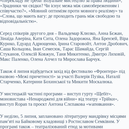
«Перекладу не треба! Візуальне мистецтво за права людини»,
«Зрадники чи свідки? Чи існує межа між самозбереженням і
співучастю?», «Мовний оптимізм проти мовного реалізму» та
«Слова, що мають вагу: де проходить грань між свободою та
відповідальністю».
Серед спікерів другого дня – Вальдемар Клюзко, Анна Бєжан,
Зінаїда Аверіна, Катя Сита, Олена Задорожна, Яна Брензей, Віра
Курико, Едуард Адрющенко, Ірина Старовойт, Антон Дробович,
Саша Кольцова, Іван Семесюк, Тарас Шамайда, Сергій
Стуканов, Олексій Ковжун, Таня Микитенко, Дмитро Лиховій,
Макс Паленко, Олена Апчел та Мирослава Барчук.
Також 4 липня відбудеться захід від фестивалю «Фронтера» під
назвою «Межі причетності» за участі Валерія Пузіка, Наталії
Старченко, Катерини Бохинської та Микити Москалюка.
У мистецькій частині програми – виступ гурту «Щебіт»,
моновистава «Ненароджені для війни» від театру «Трійки»,
виступ Ropan та проєкт Антона Слєпакова «warнякання».
У неділю, 5 липня, заплановано літературну мандрівку місцями
пам’яті на Байковому кладовищі з Ростиславом Семківим. У
програмі також – театралізований етюд за мотивами