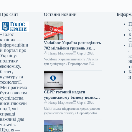
Про сайт
Останні новини
Інформ
П
С
«Голос
К
країни» —
С
Vodafone Україна розподілить
інформаційни
П
702 мільйони гривень як
й портал про
а
дивіденди — Delo.ua
Назар Марченко
Сер 8, 2026
Україну:
к
Vodafone Україна виплатить 702 млн
політику,
н
грн дивідендів / Depositphotos ВФ
економіку,
ті
Україна, що функціонує під торговою
бізнес,
К
маркою Vodafone Україна, розподілить
культуру та
и
між…
технології.
Ми прагнемо
ЄБРР готовий надати
бути голосом
українському бізнесу позики
суспільства,
на 300 мільйонів євро —
Назар Марченко
Сер 8, 2026
висвітлюючи
Delo.ua
події, які
ЄБРР може підтримати кредитування
українського бізнесу / Depositphotos
справді
Європейський банк реконструкції та
важливі для
розвитку розглядає два проєкти для
читачів.
ПроКредит Банку загальним
Щодня —