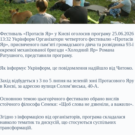
Фестиваль «Протасів Яр» у Києві оголосив програму 25.06.2026
13:32 Укрінформ Організатори четвертого фестивалю «Протасів
Яр», присвяченого пам’яті громадського діяча та розвідника 93-ї
окремої механізованої бригади «Холодний Яр» Романа
Ратушного, представили програму.
Як інформує Укрінформ, це повідомлення надійшло від Читомо.
Захід відбудеться з 3 по 5 липня на зеленій зоні Протасового Яру
в Києві, за адресою вулиця Солом’янська, 40-А.
Основною темою цьогорічного фестивалю обрано вислів
стоїчного філософа Сенеки: «Щоб слова не дзвеніли, а важили».
Згідно з інформацією від організаторів, програма складалася
навколо тематик та дискусій, що стосуються суспільних
трансформацій.