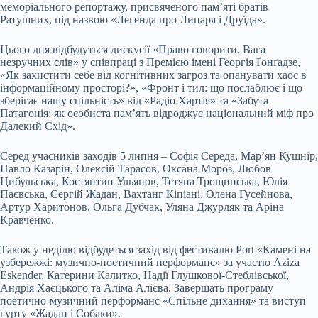
меморіального репортажу, присвяченого пам’яті братів
Ратушних, під назвою «Легенда про Лицаря і Друїда».
Цього дня відбудуться дискусії «Право говорити. Вага
незручних слів» у співпраці з Премією імені Георгія Ґонґадзе,
«Як захистити себе від когнітивних загроз та опанувати хаос в
інформаційному просторі?», «Фронт і тил: що послаблює і що
зберігає нашу спільність» від «Радіо Хартія» та «Забута
Патагонія: як особиста пам’ять відроджує національний міф про
Далекий Схід».
Серед учасників заходів 5 липня – Софія Середа, Мар’ян Кушнір,
Павло Казарін, Олексій Тарасов, Оксана Мороз, Любов
Цибульська, Костянтин Ульянов, Тетяна Трощинська, Юлія
Паєвська, Сергій Жадан, Вахтанг Кіпіані, Олена Гусейнова,
Артур Харитонов, Ольга Дубчак, Уляна Джурляк та Аріна
Кравченко.
Також у неділю відбудеться захід від фестивалю Port «Камені на
узбережжі: музично-поетичний перформанс» за участю Aziza
Eskender, Катерини Калитко, Надії Глушкової-Стеблівської,
Андрія Хаєцького та Аліма Алієва. Завершать програму
поетично-музичний перформанс «Спільне дихання» та виступ
гурту «Жадан і Собаки».