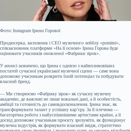
Фото: Instagram Ірини Горової
Продюсерка, засновник і CEO музичного лейблу «pomitni»,
співзасновник платформи «На її основі» Ірина Горова буде
оцінювати учасників оновленої «Фабрики зірок».
У анонсі зазначено, що Ірина є однією з найвпливовіших
постатей сучасної української музичної сцени — саме вона
допоможе учасникам розкрити їхній потенціал та побудувати
власний бренд.
— Ми створюємо «Фабрику зірок» як сучасну музичну
академію, де важливі не лише
вокальні дані, а й особистість,
амбіції та готовність до самовдосконалення. Ірина знає, як
трансформувати талант у успішну кар’єру. За її плечима —
багаторічна робота з найуспішнішими артистами країни, а її
досвід допоможе учасникам проєкту зрозуміти, як функціонує
музична індустрія, як формувати власний імідж, стратегічно
розвивати свою творчість і знаходити шлях до сердець мільйонів