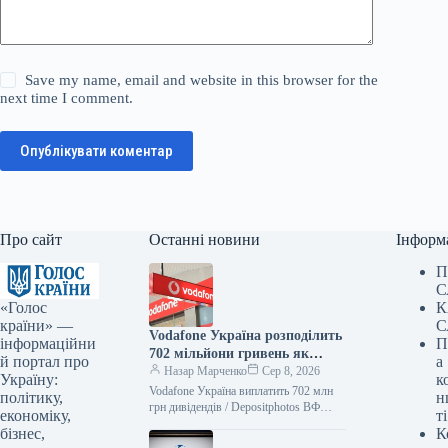
Save my name, email and website in this browser for the
next time I comment.
Опублікувати коментар
Про сайт
Останні новини
Інформ
П
С
«Голос
К
країни» —
С
Vodafone Україна розподілить
інформаційни
П
702 мільйони гривень як
й портал про
а
дивіденди — Delo.ua
Назар Марченко
Сер 8, 2026
Україну:
к
Vodafone Україна виплатить 702 млн
політику,
н
грн дивідендів / Depositphotos ВФ
економіку,
ті
Україна, що функціонує під торговою
бізнес,
К
маркою Vodafone Україна, розподілить