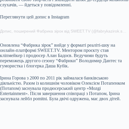
слухачів, — йдеться у повідомленні.
Переглянути цей допис в Instagram
Допис, поширений Фабрика зірок від SWEET.TV (@fabrykazirok.sweet.tv)
Оновлена “Фабрика зірок” вийде у форматі реаліті-шоу на
онлайн-платформі SWEET.TV. Ментором проєкту став
кліпмейкер і продюсер Алан Бадоєв. Ведучими будуть
переможець другого сезону “Фабрики” Володимир Дантес та
гумористка і блогерка Даша Кубік.
Ірина Горова з 2000 по 2011 рік займалася банківською
діяльністю. Разом із колишнім чоловіком Олексієм Потапенком
(Потапом) заснувала продюсерський центр «Mozgi
Entertainment». Після завершення співпраці з Потапом, Ірина
заснувала лейбл pomitni. Була двічі одружена, має двох дітей.