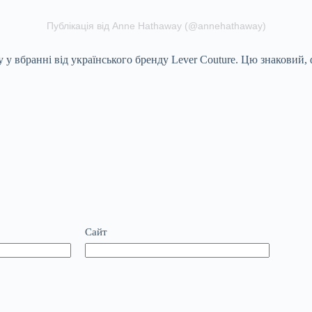
Публікація від Anne Hathaway (@annehathaway)
 у вбранні від українського бренду Lever Couture. Цю знаковий, 
Сайт