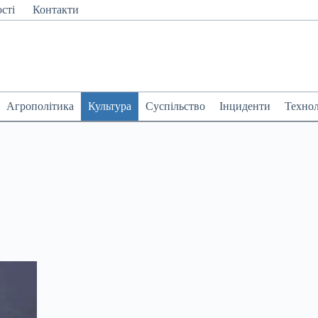
сті
Контакти
Агрополітика
Культура
Суспільство
Інциденти
Технол