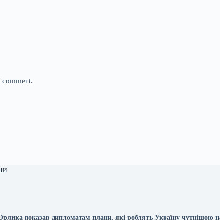
 I comment.
ни
рлика показав дипломатам плани, які роблять Україну чутнішою н