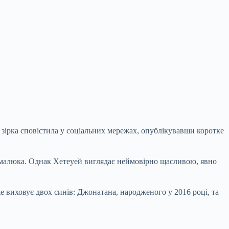
е зірка сповістила у соціальних мережах, опублікувавши коротке
го малюка. Однак Хетеуей виглядає неймовірно щасливою, явно
 виховує двох синів: Джонатана, народженого у 2016 році, та