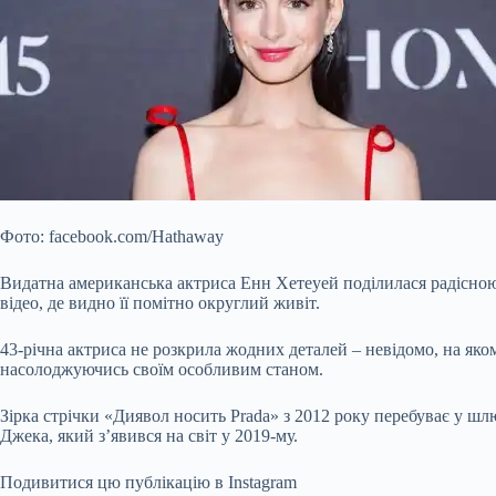
Фото: facebook.com/Hathaway
Видатна американська актриса Енн Хетеуей поділилася радісною з
відео, де видно її помітно округлий живіт.
43-річна актриса не розкрила жодних деталей – невідомо, на як
насолоджуючись своїм
особливим станом.
Зірка стрічки «Диявол носить Prada» з 2012 року перебуває у 
Джека, який з’явився на світ у 2019-му.
Подивитися цю публікацію в Instagram