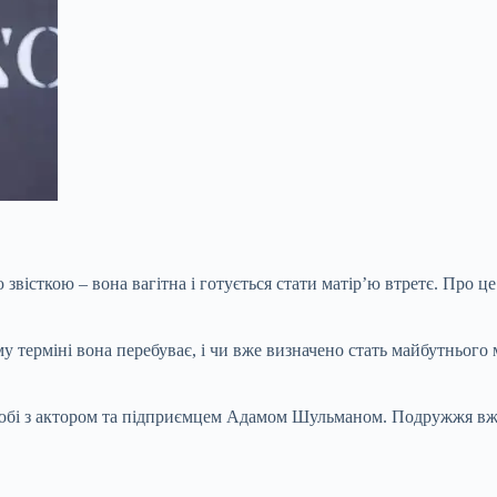
вісткою – вона вагітна і готується стати матір’ю втретє. Про ц
ому терміні вона перебуває, і чи вже визначено стать майбутньо
шлюбі з актором та підприємцем Адамом Шульманом. Подружжя вже