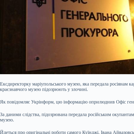
Ексдиректорку маріупольського музею, яка передала росіянам 
краєзнавчого музею підозрюють у злочині.
Як повідомляє Укрінформ, цю інформацію оприлюднив Офіс ген
За даними слідства, підозрювана передала російським окупантам
музею.
Йдеться про
оригінальні роботи самого Куїнджі, Івана Айвазовсь