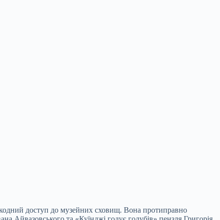
ешкодний доступ до музейних сховищ. Вона протиправно
ана Айвазовського та «Куїнджі годує голубів» пензля Григорія