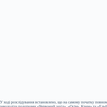
У ході розслідування встановлено, що на самому початку повн
заволоділа полотнами «Червоний захід», «Осінь. Крим» та «Ельбр