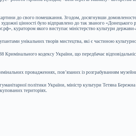
 картини до свого помешкання. Згодом, досягнувши домовленосте
 художні цінності було відправлено до так званого «Донецького 
г.рф», куратором якого виступає міністерство культури держави-
пантами унікальних творів мистецтва, які є частиною культурн
438 Кримінального кодексу України, що передбачає відповідальніс
имінальних провадженнях, пов’язаних із розграбуванням музейн
 гуманітарної політики України, міністр культури Тетяна Бережна
окупованих територіях.