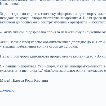
Калмикова.
Згідно з даними слідчих, спочатку підозрювана транспортувала
передала викрадені твори мистецтва загарбникам. Після цього ці
включені до російського реєстру музейних артефактів «Госкатало
«Таким чином, підозрювана сприяла незаконному вилученню оку
Жінці заочно пред’явлено обвинувачення відповідно до ч. 1 ст. 
у вигляді позбавлення волі на строк до 12 років.
Наразі прокурори здійснюють процесуальне керівництво у 35 кр
Як раніше інформував Укрінформ, у квітні віцепрем’єр-міністр з
експонатів, а ще понад 1,7 мільйона залишаються на тимчасово 
Музей Підозра Росія Картина
Джерело