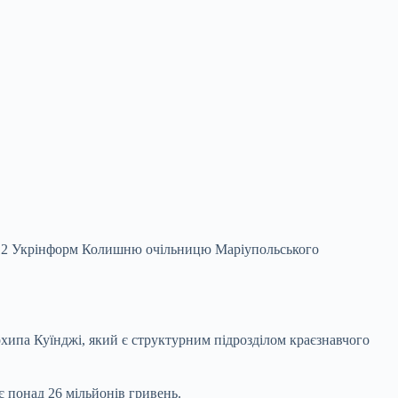
10:12 Укрінформ Колишню очільницю Маріупольського
рхипа Куїнджі, який є структурним підрозділом краєзнавчого
є понад 26 мільйонів гривень.