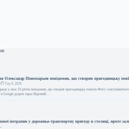
ни
ччя Олександр Пономарьов повідомив, що створив пригодницьку пові
о
Сер 9, 2026
ьов у своє 53-річчя повідомив, що створив пригодницьку повість Фото: t.me/yulainfone
с в Google додати зараз Відомий…
umei потрапив у дорожньо-транспортну пригоду в столиці, проте за
.