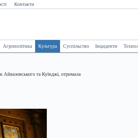
сті
Контакти
Агрополітика
Культура
Суспільство
Інциденти
Технол
и Айвазовського та Куїнджі, отримала