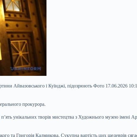
картини Айвазовського і Куїнджі, підозрюють Фото 17.06.2026 
ерального прокурора.
 п’ять унікальних творів мистецтва з Художнього музею імені А
кого та Григорія Калмикова. Сукупна вартість цих шедеврів сяга