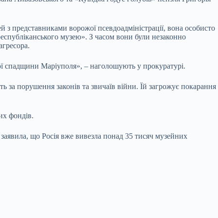
й з представниками ворожої псевдоадміністрації, вона особисто
республіканського музею». З часом вони були незаконно
агресора.
ої спадщини Маріуполя», – наголошують у прокуратурі.
ть за порушення законів та звичаїв війни. Їй загрожує покарання
их фондів.
 заявила, що Росія вже вивезла понад 35 тисяч музейних