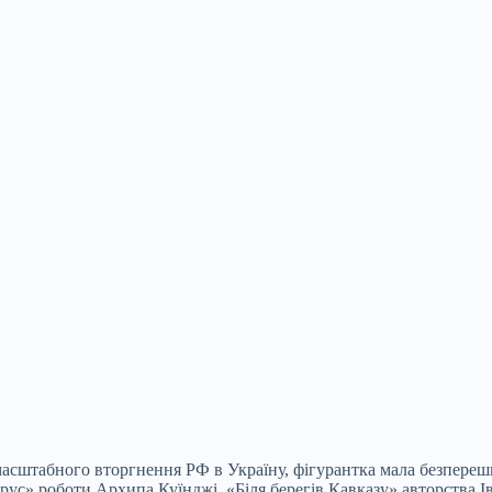
омасштабного вторгнення РФ в Україну, фігурантка мала безпер
ус» роботи Архипа Куїнджі, «Біля берегів Кавказу» авторства Ів