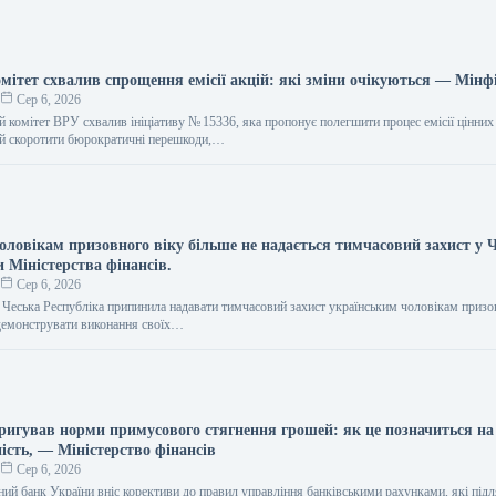
мітет схвалив спрощення емісії акцій: які зміни очікуються — Мінф
о
Сер 6, 2026
 комітет ВРУ схвалив ініціативу № 15336, яка пропонує полегшити процес емісії цінних 
ий скоротити бюрократичні перешкоди,…
ловікам призовного віку більше не надається тимчасовий захист у Ч
и Міністерства фінансів.
о
Сер 6, 2026
я Чеська Республіка припинила надавати тимчасовий захист українським чоловікам призо
демонструвати виконання своїх…
ригував норми примусового стягнення грошей: як це позначиться на 
ість, — Міністерство фінансів
о
Сер 6, 2026
ний банк України вніс корективи до правил управління банківськими рахунками, які під