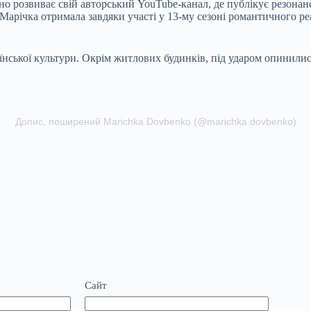
о розвиває свій авторський YouTube-канал, де публікує резонанс
Марічка отримала завдяки участі у 13-му сезоні романтичного ре
аїнської культури. Окрім житлових будинків, під ударом опинили
Допис, поширений Marichka Dovbenko (@marichka.dovbenko)
Сайт