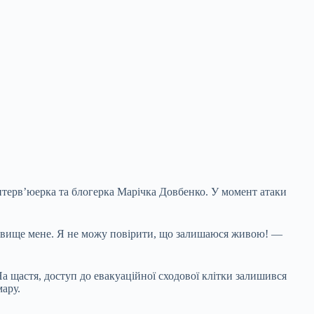
інтерв’юерка та блогерка Марічка Довбенко. У момент атаки
вище мене. Я не можу повірити, що залишаюся живою! —
а щастя, доступ до евакуаційної сходової клітки залишився
мару.