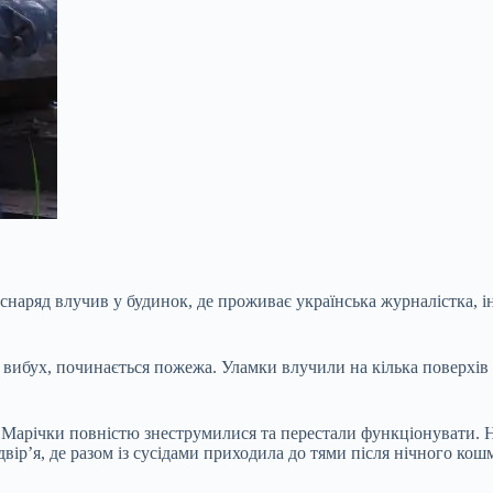
 снаряд влучив у будинок, де проживає українська журналістка, 
 вибух, починається пожежа. Уламки влучили на кілька поверхів
 Марічки повністю знеструмилися та перестали функціонувати. Н
вір’я, де разом із сусідами приходила до тями після нічного кош