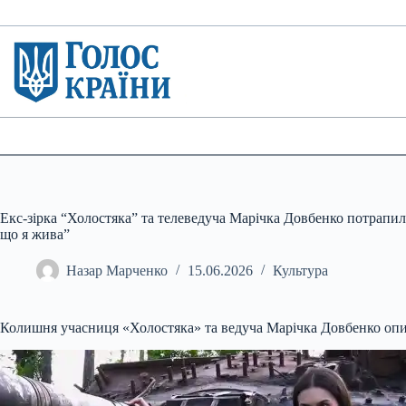
Перейти
до
вмісту
Екс-зірка “Холостяка” та телеведуча Марічка Довбенко потрапила
що я жива”
Назар Марченко
15.06.2026
Культура
Колишня учасниця «Холостяка» та ведуча Марічка Довбенко опин