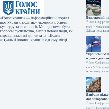
«Голос країни» — інформаційний портал
Податковий ко
про Україну: політику, економіку, бізнес,
Іван Оліфіренк
культуру та технології. Ми прагнемо бути
anons”> Фінансовий
голосом суспільства, висвітлюючи події, які
Цей акт покликан
справді важливі для читачів. Щодня —
актуальні новини країни в одному місці.
Українським чо
згідно з даним
Іван Оліфіренк
anons”> З 5 серпн
які не можуть про
Нацбанк відко
має заборгован
Іван Оліфіренк
anons”> Національ