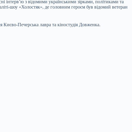
ні інтерв’ю з відомими українськими зірками, політиками та
аліті-шоу «Холостяк», де головним героєм був відомий ветеран
ся Києво-Печерська лавра та кіностудія Довженка.