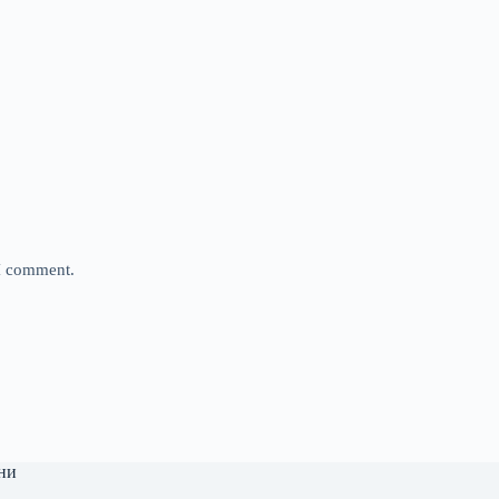
 I comment.
ни