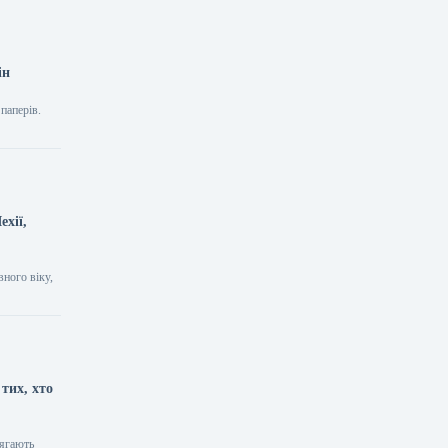
ін
паперів.
ехії,
вного віку,
тих, хто
лягають