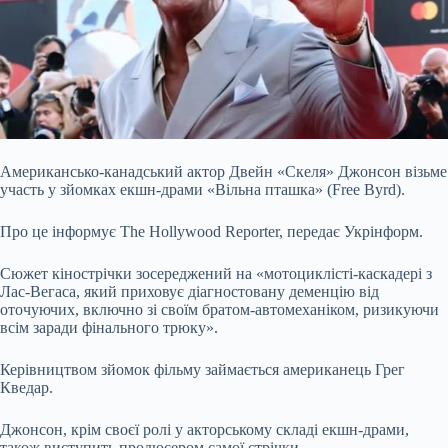
Американсько-канадський актор Двейн «Скеля» Джонсон візьме
участь у зйомках екшн-драми «Вільна пташка» (Free Byrd).
Про це інформує The Hollywood Reporter, передає Укрінформ.
Сюжет кінострічки зосереджений на «мотоциклісті-каскадері з
Лас-Вегаса, який приховує діагностовану деменцію від
оточуючих, включно зі своїм братом-автомеханіком, ризикуючи
всім заради фінального трюку».
Керівництвом зйомок фільму займається американець Грег
Кведар.
Джонсон, крім своєї ролі у акторському складі екшн-драми,
також виступить продюсером самої стрічки.