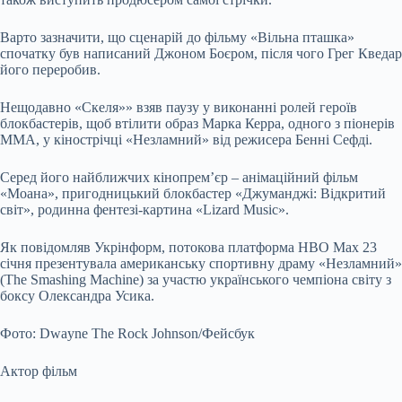
Варто зазначити, що сценарій до фільму «Вільна пташка»
спочатку був написаний Джоном Боєром, після чого Грег Кведар
його переробив.
Нещодавно «Скеля»» взяв паузу у виконанні ролей героїв
блокбастерів, щоб втілити образ Марка Керра, одного з піонерів
ММА, у кінострічці «Незламний» від режисера Бенні Сефді.
Серед його найближчих кінопрем’єр – анімаційний фільм
«Моана», пригодницький блокбастер «Джуманджі: Відкритий
світ», родинна фентезі-картина «Lizard Music».
Як повідомляв Укрінформ, потокова платформа HBO Max 23
січня презентувала американську спортивну драму «Незламний»
(The Smashing Machine) за участю українського чемпіона світу з
боксу Олександра Усика.
Фото: Dwayne The Rock Johnson/Фейсбук
Актор фільм