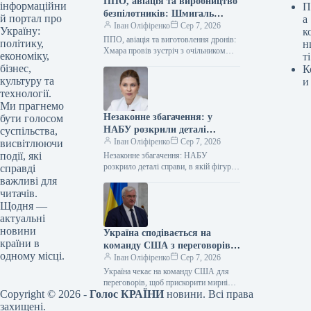
ППО, авіація та виробництво
інформаційни
П
безпілотників: Шмигаль
й портал про
а
провів зустріч із британським
Іван Оліфіренко
Сер 7, 2026
Україну:
к
міністром оборони
ППО, авіація та виготовлення дронів:
політику,
н
Хмара провів зустріч з очільником
економіку,
ті
оборонного відомства Британії
бізнес,
К
06.08.2026 11:19 Укрінформ
культуру та
и
Виконувач обов’язків міністра
технології.
оборони…
Ми прагнемо
Незаконне збагачення: у
бути голосом
НАБУ розкрили деталі
суспільства,
справи, де фігурує
Іван Оліфіренко
Сер 7, 2026
висвітлюючи
Стефанішина
події, які
Незаконне збагачення: НАБУ
розкрило деталі справи, в якій фігурує
справді
Стефанішина 06.08.2026 12:05
важливі для
Укрінформ Національне
читачів.
антикорупційне бюро України разом зі
Щодня —
Спеціалізованою…
актуальні
новини
Україна сподівається на
країни в
команду США з переговорів
одному місці.
для посилення мирних
Іван Оліфіренко
Сер 7, 2026
ініціатив – Сибіга
Україна чекає на команду США для
переговорів, щоб прискорити мирні
Copyright © 2026 -
Голос КРАЇНИ
новини. Всі права
ініціативи – Сибіга 06.08.2026 12:42
Укрінформ Дипломатичний шлях до
захищені.