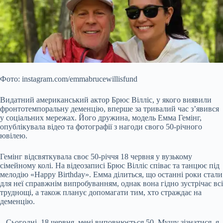
Фото: instagram.com/emmabrucewillisfund
Видатний американський актор Брюс Вілліс, у якого виявили
фронтотемпоральну деменцію, вперше за тривалий час з’явився
у соціальних мережах. Його дружина, модель Емма Гемінг,
опублікувала відео та фотографії з нагоди свого 50-річного
ювілею.
Гемінг відсвяткувала своє 50-річчя 18 червня у вузькому
сімейному колі. На відеозаписі Брюс Вілліс співає та танцює
під
мелодію «Happy Birthday». Емма ділиться, що останні роки стали
для неї справжнім випробуванням, однак вона гідно зустрічає всі
труднощі, а також планує допомагати тим, хто страждає на
деменцію.
– Сьогодні, 18 червня, мені виповнюється 50. Мушу зізнатися, я