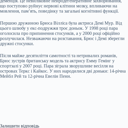
деменція. Це невиліковне нейродегенеративне захворювання,
що поступово руйнує нервові клітини мозку, впливаючи на
мовлення, пам’ять, поведінку та загальні когнітивні функції.
Першою дружиною Брюса Вілліса була актриса Демі Мур. Від
цього шлюбу у екс-подружжя троє доньок. У 1998 році пара
оголосила про припинення стосунків, а у 2000 році офіційно
розлучилася. Незважаючи на розставання, Брюс і Демі зберегли
дружні стосунки.
Після майже десятиліття самотності та нетривалих романів,
Брюс зустрів британську модель та актрису Емму Гемінг у
спортзалі у 2007 році. Пара зіграла зворушливе весілля на
островах Теркс і Кайкос. У них народилися дві доньки: 14-річна
Мейбл Рей та 12-річна Евелін Пенн.
Залишити відповідь