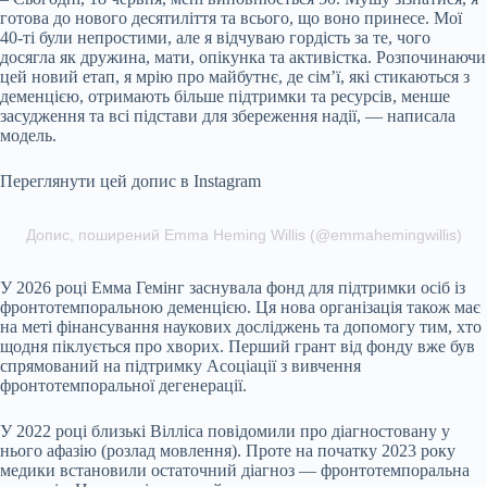
готова до нового десятиліття та всього, що воно принесе. Мої
40-ті були непростими, але я відчуваю гордість за те, чого
досягла як дружина, мати, опікунка та активістка. Розпочинаючи
цей новий етап, я мрію про майбутнє, де сім’ї, які стикаються з
деменцією, отримають більше підтримки та ресурсів, менше
засудження та всі підстави для збереження надії, — написала
модель.
Переглянути цей допис в Instagram
Допис, поширений Emma Heming Willis (@emmahemingwillis)
У 2026 році Емма Гемінг заснувала фонд для підтримки осіб із
фронтотемпоральною деменцією. Ця нова організація також має
на меті фінансування наукових досліджень та допомогу тим, хто
щодня піклується про хворих. Перший грант від фонду вже був
спрямований на підтримку Асоціації з вивчення
фронтотемпоральної дегенерації.
У 2022 році близькі Вілліса повідомили про діагностовану у
нього афазію (розлад мовлення). Проте на початку 2023 року
медики встановили остаточний діагноз — фронтотемпоральна