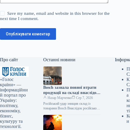
Save my name, email and website in this browser for the
next time I comment.
Опублікувати коментар
Про сайт
Останні новини
Інформ
П
С
«Голос
К
країни» —
С
Bosch зазнала повної втрати
інформаційни
П
продукції на складі внаслідок
й портал про
а
російського нападу
Назар Марченко
Сер 7, 2026
Україну:
к
Російський удар знищив склад із
політику,
н
товарами Bosch Внаслідок російської
економіку,
ті
атаки зруйновано склад логістичного
бізнес,
К
партнера Bosch, де зберігалася
культуру та
и
продукція. Як повідомляє Delo.ua,
технології.