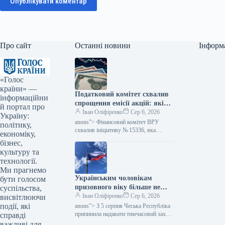
Опублікувати коментар
Про сайт
Останні новини
Інформ
«Голос
країни» —
Податковий комітет схвалив
інформаційни
спрощення емісії акцій: які
й портал про
зміни очікуються — Мінфін
Іван Оліфіренко
Сер 6, 2026
Україну:
anons”> Фінансовий комітет ВРУ
політику,
схвалив ініціативу № 15336, яка
економіку,
пропонує полегшити процес емісії
бізнес,
цінних паперів. Цей акт покликаний
культуру та
скоротити бюрократичні перешкоди,…
технології.
Ми прагнемо
Українським чоловікам
бути голосом
призовного віку більше не
суспільства,
надається тимчасовий захист
Іван Оліфіренко
Сер 6, 2026
висвітлюючи
у Чехії, згідно з даними
події, які
anons”> З 5 серпня Чеська Республіка
Міністерства фінансів.
припинила надавати тимчасовий захист
справді
українським чоловікам призовного
важливі для