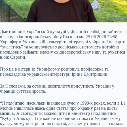
Дмитришин: Українській культурі у Франції необхідно зайняти
власну східноєвропейську нішу Ексклюзив 25.06.2026 23:58
Укрінформ Українській культурі та літературі у Франції не варто
“змагатись” та конкурувати з російською, натомість потрібно
послідовно займати власну східноєвропейську нішу та рухатися
в бік Європи.
Про це в інтерв’ю Укрінформу розповіла професорка та
перекладачка української літератури Ірина Дмитришин.
За її словами, за останні десятиліття присутність України у
Франції суттєво
зросла.
“Я пам’ятаю, наскільки інакше це було у 1990-х роках, коли в Le
Monde з’являлась якась одна стаття про Україну раз на шість
місяців. А сьогодні ти можеш піти в кінотеатр і подивитись
“Кубу й Аляску”. І це вже не особливий показ в Українському
культурному центрі чи посольстві, а фільм у прокаті”, – сказала