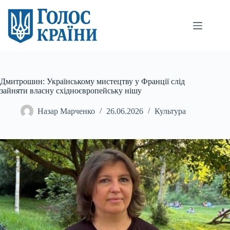
Перейти
до
вмісту
Дмитрошин: Українському мистецтву у Франції слід
зайняти власну східноєвропейську нішу
Назар Марченко
26.06.2026
Культура