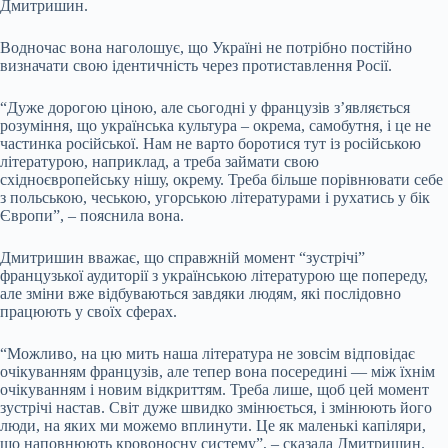
Дмитришин.
Водночас вона наголошує, що Україні не потрібно постійно
визначати свою ідентичність через протиставлення Росії.
“Дуже дорогою ціною, але сьогодні у французів з’являється
розуміння, що українська культура – окрема, самобутня, і це не
частинка російської. Нам не варто боротися тут із російською
літературою, наприклад, а треба займати свою
східноєвропейську нішу, окрему. Треба більше порівнювати себе
з польською, чеською, угорською літературами і рухатись у бік
Європи”, – пояснила вона.
Дмитришин вважає, що справжній момент “зустрічі”
французької аудиторії з українською літературою ще попереду,
але зміни вже відбуваються завдяки людям, які послідовно
працюють у своїх сферах.
“Можливо, на цю мить наша література не зовсім відповідає
очікуванням французів, але тепер вона посередині — між їхнім
очікуванням і новим відкриттям. Треба лише, щоб цей момент
зустрічі настав. Світ дуже швидко змінюється, і змінюють його
люди, на яких ми можемо вплинути. Це як маленькі капіляри,
що наповнюють кровоносну систему”, – сказала Дмитришин.