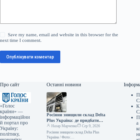
Save my name, email and website in this browser for the
next time I comment.
Опублікувати коментар
Про сайт
Останні новини
Інформ
П
С
«Голос
К
країни» —
С
Росіяни знищили склад Delta
інформаційни
П
Plus Україна: де придбати
й портал про
а
товари — ФОТО
Назар Марченко
Сер 9, 2026
Україну:
к
Росіяни знищили склад Delta Plus
політику,
н
Україна / Фото:
економіку,
ті