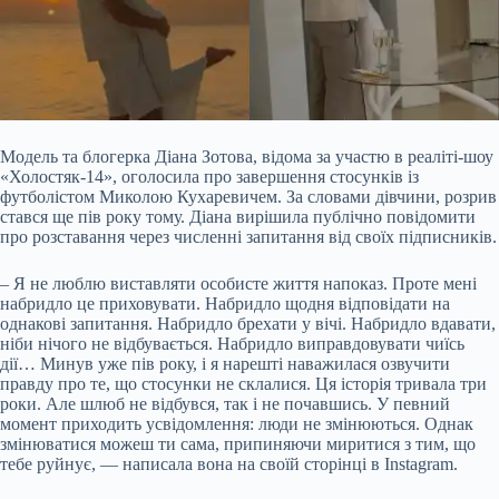
Модель та блогерка Діана Зотова, відома за участю в реаліті-шоу
«Холостяк-14», оголосила про завершення стосунків із
футболістом Миколою Кухаревичем. За словами дівчини, розрив
стався ще пів року тому. Діана вирішила публічно повідомити
про розставання через численні запитання від своїх підписників.
– Я не люблю виставляти особисте життя напоказ. Проте мені
набридло це приховувати. Набридло щодня відповідати на
однакові
запитання. Набридло брехати у вічі. Набридло вдавати,
ніби нічого не відбувається. Набридло виправдовувати чиїсь
дії… Минув уже пів року, і я нарешті наважилася озвучити
правду про те, що стосунки не склалися. Ця історія тривала три
роки. Але шлюб не відбувся, так і не почавшись. У певний
момент приходить усвідомлення: люди не змінюються. Однак
змінюватися можеш ти сама, припиняючи миритися з тим, що
тебе руйнує, — написала вона на своїй сторінці в Instagram.