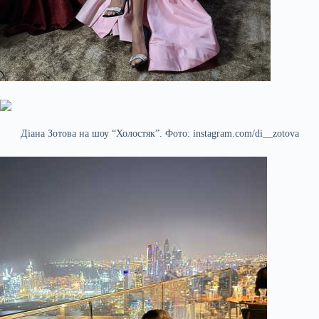
Діана Зотова на шоу “Холостяк”. Фото: instagram.com/di__zotova