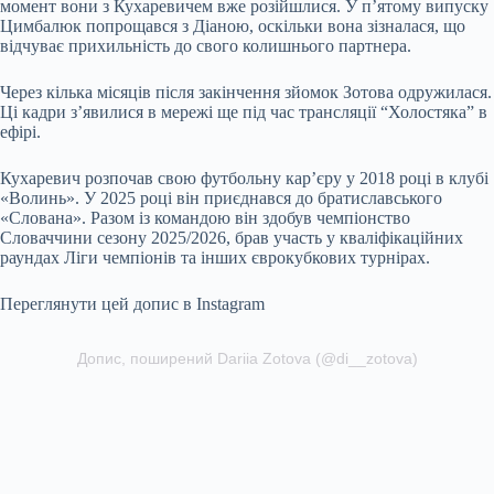
момент вони з Кухаревичем вже розійшлися. У п’ятому випуску
Цимбалюк попрощався з Діаною, оскільки вона зізналася, що
відчуває прихильність до свого колишнього партнера.
Через кілька місяців після закінчення зйомок Зотова одружилася.
Ці кадри з’явилися в мережі ще під час трансляції “Холостяка” в
ефірі.
Кухаревич розпочав свою футбольну кар’єру у 2018 році в клубі
«Волинь». У 2025 році він приєднався до братиславського
«Слована». Разом із командою він здобув чемпіонство
Словаччини сезону 2025/2026, брав участь у кваліфікаційних
раундах Ліги чемпіонів та інших єврокубкових турнірах.
Переглянути цей допис в Instagram
Допис, поширений Dariia Zotova (@di__zotova)