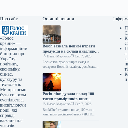
Про сайт
Останні новини
Інформ
П
С
«Голос
К
країни» —
С
Bosch зазнала повної втрати
інформаційни
П
продукції на складі внаслідок
й портал про
а
російського нападу
Назар Марченко
Сер 7, 2026
Україну:
к
Російський удар знищив склад із
політику,
н
товарами Bosch Внаслідок російської
економіку,
ті
атаки зруйновано склад логістичного
бізнес,
К
партнера Bosch, де зберігалася
культуру та
и
продукція. Як повідомляє Delo.ua,
технології.
Ми прагнемо
Росія ліквідувала понад 100
бути голосом
тисяч примірників книг
суспільства,
BookChef: деталі події
Назар Марченко
Сер 7, 2026
висвітлюючи
події, які
BookChef втратило понад 100 тисяч
книг після російської атаки / ДСНС
справді
Внаслідок російського обстрілу було
важливі для
знищено резервний склад логістичного
читачів.