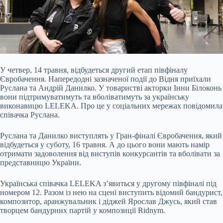
У четвер, 14 травня, відбудеться другий етап півфіналу
Євробачення. Напередодні зазначеної події до Відня приїхали
Руслана та Андрій Данилко. У товаристві акторки Інни Білоконь
вони підтримуватимуть та вболіватимуть за українську
виконавицю LELEKA. Про це у соціальних мережах повідомила
співачка Руслана.
Руслана та Данилко виступлять у Гран-фіналі Євробачення, який
відбудеться у суботу, 16 травня. А до цього
вони мають намір
отримати задоволення від виступів конкурсантів та вболівати за
представницю України.
Українська співачка LELEKA з’явиться у другому півфіналі під
номером 12. Разом із нею на сцені виступить відомий бандурист,
композитор, аранжувальник і діджей Ярослав Джусь, який став
творцем бандурних партій у композиції Ridnym.