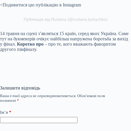
<Подивитися цю публікацію в Instagram
Публікація від Ruslana (@ruslana.lyzhychko)
14 травня на сцені з’являться 15 країн, серед яких Україна. Саме
тут на букмекерів очікує найбільш напружена боротьба за вихід
у фінал.
Коротко про
– про те, кого вважають фаворитом
другого півфіналу.
Залишити відповідь
Ваша e-mail адреса не оприлюднюватиметься.
Обов’язкові поля
позначені
*
Ім’я
*