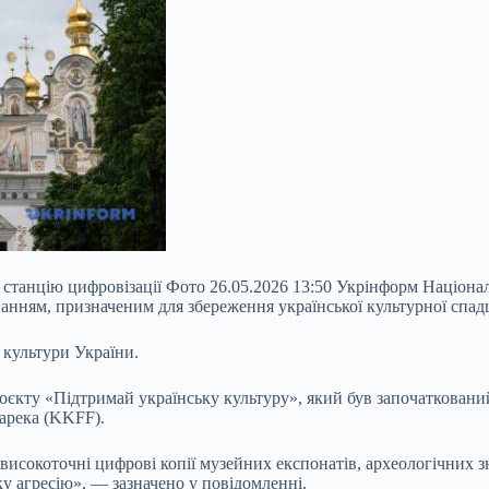
у станцію цифровізації Фото 26.05.2026 13:50 Укрінформ Націон
анням, призначеним для збереження української культурної спад
 культури України.
роєкту «Підтримай українську
культуру», який був започатковани
марека (KKFF).
сокоточні цифрові копії музейних експонатів, археологічних зна
ку агресію», — зазначено у повідомленні.