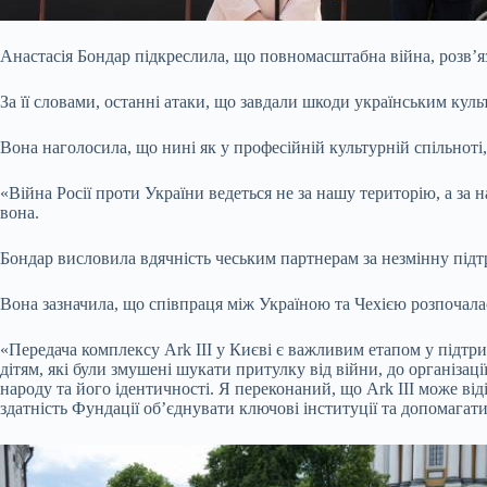
Анастасія Бондар підкреслила, що повномасштабна війна, розв’яза
За її словами, останні атаки, що завдали шкоди українським кул
Вона наголосила, що нині як у професійній культурній спільноті,
«Війна Росії проти України ведеться не за нашу територію, а за 
вона.
Бондар висловила вдячність чеським партнерам за незмінну підт
Вона зазначила, що співпраця між Україною та Чехією розпочала
«Передача комплексу Ark III у Києві є важливим етапом у підтр
дітям, які були змушені шукати притулку від війни, до організац
народу та його ідентичності. Я переконаний, що Ark III може в
здатність Фундації об’єднувати ключові інституції та допомагат