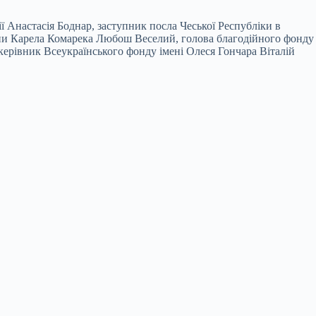
ї Анастасія Боднар, заступник посла Чеської Республіки в
ини Карела Комарека Любош Веселий, голова благодійного фонду
ерівник Всеукраїнського фонду імені Олеся Гончара Віталій