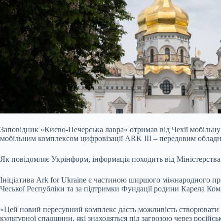
Заповідник «Києво-Печерська лавра» отримав від Чехії мобільн
мобільним комплексом цифровізації ARK III – передовим обладн
Як повідомляє Укрінформ, інформація походить від Міністерства
Ініціатива Ark for Ukraine є частиною ширшого міжнародного п
Чеської Республіки та за підтримки Фундації родини Карела Ко
«Цей новий пересувний комплекс дасть можливість створювати ви
культурної спадщини, які знаходяться під загрозою через російсь