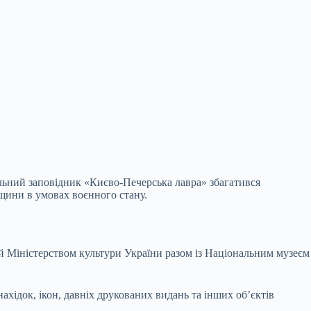
альний заповідник «Києво-Печерська лавра» збагатився
щини в умовах воєнного стану.
й Міністерством культури України разом із Національним музеєм
хідок, ікон, давніх друкованих видань та інших об’єктів