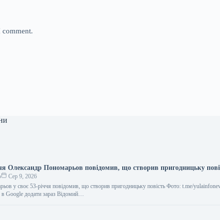
 I comment.
ни
ччя Олександр Пономарьов повідомив, що створив пригодницьку пові
о
Сер 9, 2026
ьов у своє 53-річчя повідомив, що створив пригодницьку повість Фото: t.me/yulainfone
с в Google додати зараз Відомий…