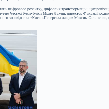
питань цифрового розвитку, цифрових трансформацій і цифровізаці
музею Чеської Республіки Міхал Лукеш, директор Фундації род
ного заповідника «Києво-Печерська лавра» Максим Остапенко, к