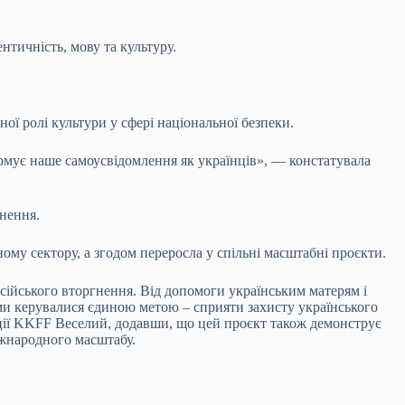
нтичність, мову та культуру.
ної ролі культури у сфері національної безпеки.
 формує наше самоусвідомлення як українців», — констатувала
нення.
ому сектору, а згодом переросла у спільні масштабні проєкти.
осійського вторгнення. Від допомоги українським матерям і
у, ми керувалися єдиною метою – сприяти захисту українського
ації KKFF Веселий, додавши, що цей проєкт також демонструє
іжнародного масштабу.