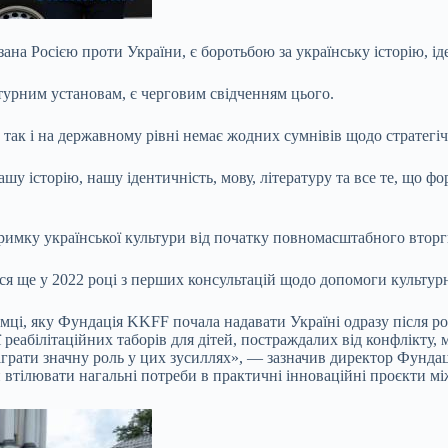
на Росією проти України, є боротьбою за українську історію, іде
ьтурним установам, є черговим свідченням цього.
 так і на державному рівні немає жодних сумнівів щодо стратегіч
нашу історію, нашу ідентичність, мову, літературу та все те, що
римку української культури від початку повномасштабного вторг
ся ще у 2022 році з перших консультацій щодо допомоги культурн
имці, яку Фундація KKFF почала надавати Україні одразу після р
ії реабілітаційних таборів для дітей, постраждалих від конфлікт
ідіграти значну роль у цих зусиллях», — зазначив директор Фунд
и втілювати нагальні потреби в практичні інноваційні проєкти м