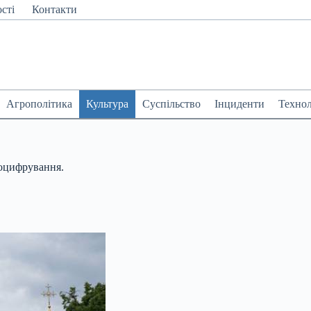
сті
Контакти
Агрополітика
Культура
Суспільство
Інциденти
Технол
 оцифрування.