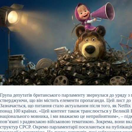
Група депутатів британського парламенту звернулася до уряду з
стверджуючи, що він містить елементи пропаганди. Цей лист до 
Зазначається, що
питання стало актуальним після того, як Netfli
понад 100 країнах. «Цей контент також транслюється у Великій Б
національного мовника, і ми вважаємо це неприйнятним», – підк
пов’язані з радянською військовою тематикою. Зокрема, вони вка
структур СРСР. Окремо парламентарії посилаються на публікацію 