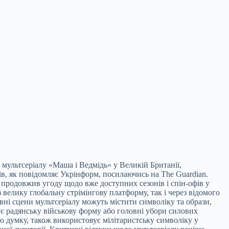
мультсеріалу «Маша і Ведмідь» у Великій Британії,
в, як повідомляє Укрінформ, посилаючись на The Guardian.
а продовжив угоду щодо вже доступних сезонів і спін-офів у
 велику глобальну стрімінгову платформу, так і через відомого
ні сцени мультсеріалу можуть містити символіку та образи,
ує радянську військову форму або головні убори силових
ю думку, також використовує мілітаристську символіку у