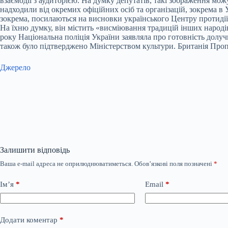
взаємодії з аудиторією. На думку депутатів, такі зображення мож
надходили від окремих офіційних осіб та організацій, зокрема в 
зокрема, посилаються на висновки українського Центру протидії 
На їхню думку, він містить «висміювання традицій інших народі
року Національна поліція України заявляла про готовність долуч
також було підтверджено Міністерством культури. Британія Проп
Джерело
Залишити відповідь
Ваша e-mail адреса не оприлюднюватиметься.
Обов’язкові поля позначені
*
Ім’я
*
Email
*
Додати коментар
*