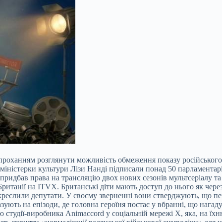
 проханням розглянути можливість обмеження показу російського 
міністерки культури Лізи Нанді підписали понад 50 парламентарі
x придбав права на трансляцію двох нових сезонів мультсеріалу т
ританії на ITVX. Британські діти мають доступ до нього як через
реслили депутати. У своєму зверненні вони стверджують, що пев
зують на епізоди, де головна героїня постає у вбранні, що нагад
студії-виробника Animaccord у соціальній мережі Х, яка, на їхн