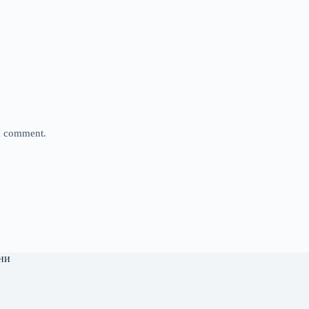
 I comment.
ни