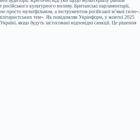
юної аудиторії. Критичні відгуки щодо мультсеріалу раніше
т російського культурного впливу. Британські парламентарії,
е просто мультфільмом, а інструментом російської м’якої сили».
мілітаристських тем». Як повідомляв Укрінформ, у жовтні 2025
раїні, якщо будуть застосовані відповідні санкції. Це рішення