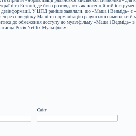
уть сприяти «нормалізації радянської військової символіки» для 
Україні та Естонії, де його розглядають як потенційний інструмен
дезінформації. У ЦПД раніше заявляли, що «Маша і Ведмідь» є «н
в через поведінку Маші та нормалізацію радянської символіки й 
итися до обмеження доступу до мультфільму «Маша і Ведмідь» в Ук
аганда Росія Netflix Мультфільм
Сайт