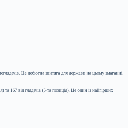
еглядачів. Це дебютна звитяга для держави на цьому змаганні.
 та 167 від глядачів (5-та
позиція). Це один із найгірших