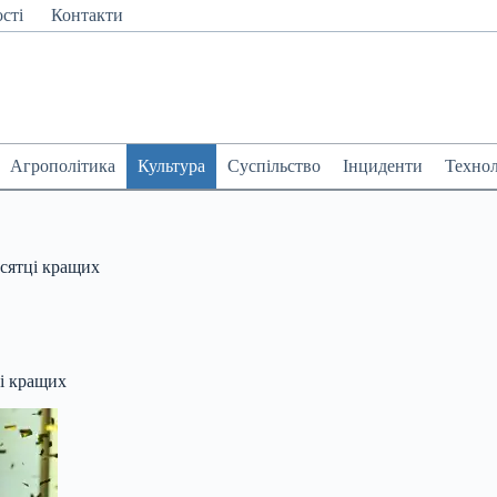
сті
Контакти
Агрополітика
Культура
Суспільство
Інциденти
Технол
есятці кращих
ці кращих