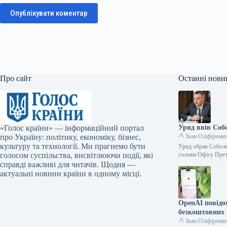
Опублікувати коментар
Про сайт
Останні нови
«Голос країни» — інформаційний портал
Уряд ввів Соб
про Україну: політику, економіку, бізнес,
Іван Оліфіренк
культуру та технології. Ми прагнемо бути
Уряд обрав Соболе
голосом суспільства, висвітлюючи події, які
голови Офісу Пре
справді важливі для читачів. Щодня —
актуальні новини країни в одному місці.
OpenAI повідо
безкоштовних
Іван Оліфіренк