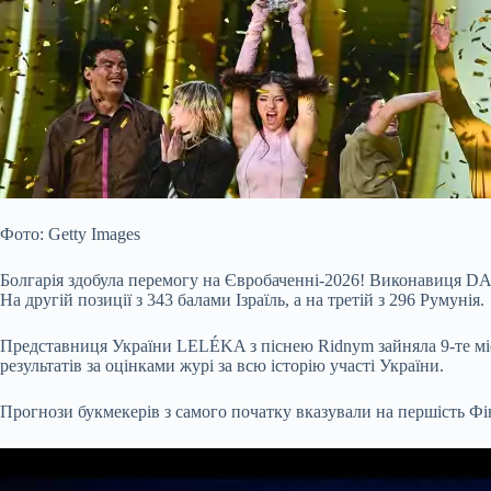
Фото: Getty Images
Болгарія здобула перемогу на Євробаченні-2026! Виконавиця DAR
На другій позиції з 343 балами Ізраїль, а на третій з 296 Румунія.
Представниця України LELÉKA з піснею Ridnym зайняла 9-те місце.
результатів за оцінками журі за всю історію участі України.
Прогнози букмекерів з самого початку вказували на першість Фін