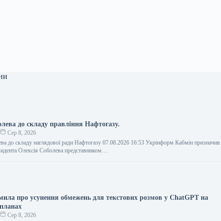
ни
олева до складу правління Нафтогазу.
о
Сер 8, 2026
ва до складу наглядової ради Нафтогазу 07.08.2026 16:53 Укрінформ Кабмін призначив
зидента Олексія Соболева представником…
мила про усунення обмежень для текстових розмов у ChatGPT на
 планах
о
Сер 8, 2026