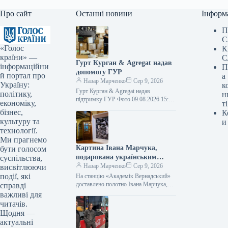
Про сайт
Останні новини
Інформ
П
С
«Голос
К
країни» —
С
Гурт Курган & Agregat надав
інформаційни
П
допомогу ГУР
й портал про
а
Назар Марченко
Сер 9, 2026
Україну:
к
Гурт Курган & Agregat надав
політику,
н
підтримку ГУР Фото 09.08.2026 15:11
економіку,
ті
Укрінформ Воїни спеціального
бізнес,
К
підрозділу ГУР МО «Артан»
культуру та
и
отримали чергову допомогу…
технології.
Ми прагнемо
Картина Івана Марчука,
бути голосом
подарована українським
суспільства,
полярникам, прибула на
Назар Марченко
Сер 9, 2026
висвітлюючи
станцію «Академік
події, які
На станцію «Академік Вернадський»
Вернадський».
доставлено полотно Івана Марчука,
справді
котре він презентував українським
важливі для
полярникам Фото 09.08.2026 15:27
читачів.
Укрінформ На антарктичну станцію…
Щодня —
актуальні