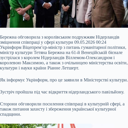
Бережна обговорила з королівським подружжям Нідерландів
зміцнення співпраці у сфері культури 09.05.2026 00:24
Укрінформ Віцепрем’єр-міністр з питань гуманітарної політики,
міністр культури Тетяна Бережна на 61-й Венеційській бієнале
зустрілася з королем Нідерландів Віллемом-Олександром і
королевою Максимою, а також з очільницею міністерства освіти,
культури і науки країни Ріанне Летшерт.
Як інформує Укрінформ, про це заявили в Міністерстві культури.
Зустріч пройшла під час відкриття
нідерландського павільйону.
Сторони обговорили посилення співпраці в культурній сфері, а
також питання захисту і збереження української культурної
спадщини.