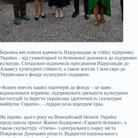
Бережна висловила вдячність Нідерландам за стійку підтримку
України – від гуманітарної та безпекової допомоги до підтримки
культури. Спеціально відзначила приєднання Нідерландів до
Альянсу культурної стійкості, а також внесок 1 млн євро до
Українського фонду культурної спадщини.
«Кожен внесок наших партнерів до фонду – це шанс
відновлювати втрачене, підтримувати діяльність культурних
інституцій та берегти українську ідентичність і культурне
майбутнє Європи», – підкреслила віцепрем’єрка.
Як відомо, цього року на Венеційській бієнале Україна
представила проєкт Жанни Кадирової «Гарантії безпеки», а
також скульптуру «Олень» з центрального парку міста
Покровськ Донецької області. Відкриття національного