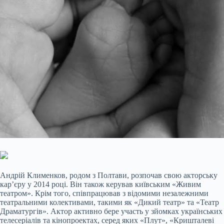
Андрій Клименков, родом з Полтави, розпочав свою акторську
кар’єру у 2014 році. Він також керував київським «Живим
театром». Крім того, співпрацював з відомими незалежними
театральними колективами, такими як «Дикий театр» та «Театр
Драматургів». Актор активно бере участь у зйомках українських
телесеріалів та кінопроектах, серед яких «Плут», «Кришталеві