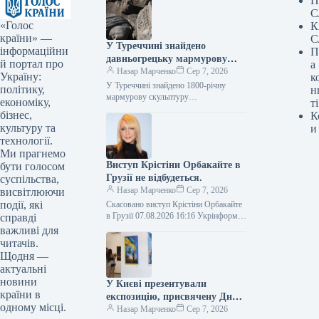
П
С
«Голос
К
країни» —
С
У Туреччині знайдено
інформаційни
П
давньогрецьку мармурову
й портал про
а
статую бога лікування, вік
Назар Марченко
Сер 7, 2026
Україну:
к
якої становить 1800 років.
У Туреччині знайдено 1800-річну
політику,
н
мармурову скульптуру
економіку,
ті
давньогрецького бога медицини Фото
бізнес,
К
07.08.2026 16:02 Укрінформ У
культуру та
и
давньому місті Аспендос,
технології.
розташованому в турецькій…
Ми прагнемо
Виступ Крістіни Орбакайте в
бути голосом
Грузії не відбудеться.
суспільства,
Назар Марченко
Сер 7, 2026
висвітлюючи
події, які
Скасовано виступ Крістіни Орбакайте
в Грузії 07.08.2026 16:16 Укрінформ У
справді
місті Батумі, Грузія, було скасовано
важливі для
запланований виступ російської
читачів.
артистки Крістіни…
Щодня —
актуальні
новини
У Києві презентували
країни в
експозицію, присвячену Дню
одному місці.
Незалежності України.
Назар Марченко
Сер 7, 2026