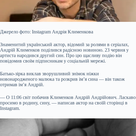
Джерело фото: Instagram Андрія Клименкова
Знаменитий український актор, відомий за ролями в серіалах,
Андрій Клименков поділився радісною новиною. 23 червня у
артиста народився другий син. Про цю щасливу подію він
повідомив своїм підписникам у соціальній мережі.
Батько-зірка виклав зворушливий знімок ніжки
новонародженого малюка та розкрив ім’я сина — він також
отримав ім’я Андрій.
— О 11:06 світ побачив Клименков Андрій Андрійович. Ласкаво
просимо в родину, сину, — написав актор на своїй сторінці в
Instagram.