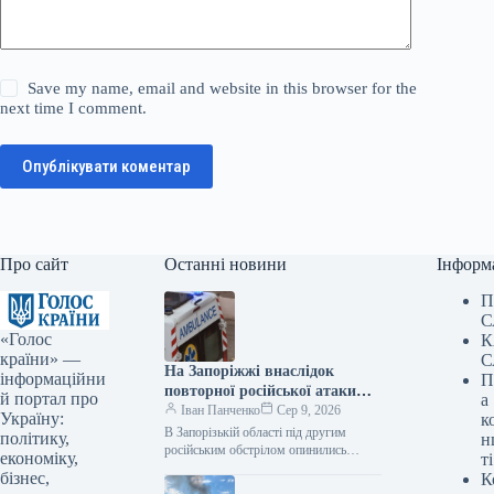
Save my name, email and website in this browser for the
next time I comment.
Опублікувати коментар
Про сайт
Останні новини
Інформ
П
С
«Голос
К
країни» —
С
На Запоріжжі внаслідок
інформаційни
П
повторної російської атаки
й портал про
а
загинув один рятувальник,
Іван Панченко
Сер 9, 2026
Україну:
к
ще двоє отримали поранення.
В Запорізькій області під другим
політику,
н
російським обстрілом опинились
економіку,
ті
рятувальники – один загинув, двоє
бізнес,
К
отримали поранення. Про це міністр