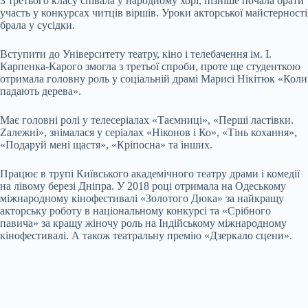
З третього класу співала у народному хорі, пізніше почала брати
участь у конкурсах читців віршів. Уроки акторської майстерності
брала у сусідки.
Вступити до Університету театру, кіно і телебачення ім. І.
Карпенка-Карого змогла з третьої спроби, проте ще студенткою
отримала головну роль у соціальній драмі Марисі Нікітюк «Коли
падають дерева».
Має головні ролі у телесеріалах «Таємниці», «Перші ластівки.
Zалежні», знімалася у серіалах «Ніконов і Ко», «Тінь кохання»,
«Подаруй мені щастя», «Кріпосна» та інших.
Працює в трупі Київського академічного театру драми і комедії
на лівому березі Дніпра. У 2018 році отримала на Одеському
міжнародному кінофестивалі «Золотого Дюка» за найкращу
акторську роботу в національному конкурсі та «Срібного
павича» за кращу жіночу роль на Індійському міжнародному
кінофестивалі. А також театральну премію «Дзеркало сцени».