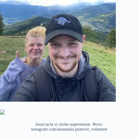
Анастасія зі своїм нареченим. Фото:
instagram.com/anastasiia.pustovit_volunteer