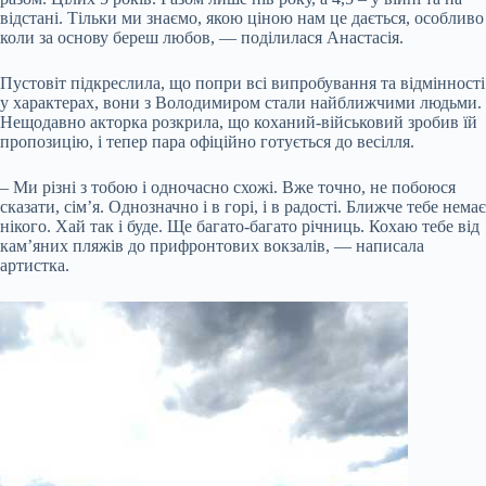
відстані. Тільки ми знаємо, якою ціною нам це дається, особливо
коли за основу береш любов, — поділилася Анастасія.
Пустовіт підкреслила, що попри всі випробування та відмінності
у характерах, вони з Володимиром стали найближчими людьми.
Нещодавно акторка розкрила, що коханий-військовий зробив їй
пропозицію, і тепер пара офіційно готується до весілля.
– Ми різні з тобою і одночасно схожі. Вже точно, не побоюся
сказати, сімʼя. Однозначно і в горі, і в радості. Ближче тебе немає
нікого. Хай так і буде. Ще багато-багато річниць. Кохаю тебе від
камʼяних пляжів до прифронтових вокзалів, — написала
артистка.