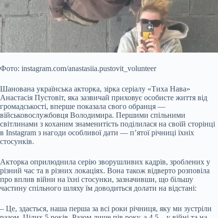
Фото: instagram.com/anastasiia.pustovit_volunteer
Шанована українська акторка, зірка серіалу «Тиха Нава»
Анастасія Пустовіт, яка зазвичай приховує особисте життя від
громадськості, вперше показала свого обранця —
військовослужбовця Володимира. Першими спільними
світлинами з коханим знаменитість поділилася на своїй сторінці
в Instagram з нагоди особливої дати — п’ятої річниці їхніх
стосунків.
Акторка оприлюднила серію
зворушливих кадрів, зроблених у
різний час та в різних локаціях. Вона також відверто розповіла
про вплив війни на їхні стосунки, зазначивши, що більшу
частину спільного шляху їм доводиться долати на відстані:
– Це, здається, наша перша за всі роки річниця, яку ми зустріли
разом. Цілих 5 років. Разом лише пів року, а 4,5 – у війні та на