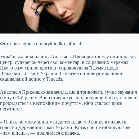
Фото: instagram.com/prykhodko_official
Українська виконавиця Анастасія Приходько знову опинилася у
центрі суперечок через свої коментарі в соціальних мережах.
Цього разу хвилю критики спровокувала її думка щодо
Державного гімну України. Співачка оприлюднила новий
скандальний допис у Threads.
Анастасія Приходько зазначила, що її тривожить гучне звучання
гімну о 9-й ранку. Вона стверджує, що, почувши його
у напівсні,
прокидається з неспокійним почуттям, ніби сталося щось
негативне.
– Я ніяк не можу звикнути до того, що о 9 ранку вмикають
голосно Державний Гімн України. Крізь сон це ніби лунає як
«нам кінець», — поділилася співачка.