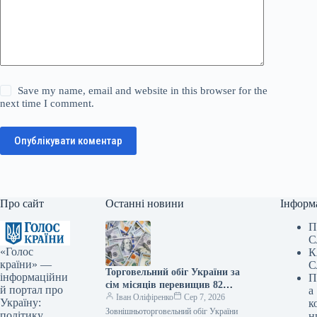
Save my name, email and website in this browser for the
next time I comment.
Опублікувати коментар
Про сайт
Останні новини
Інформ
П
С
«Голос
К
країни» —
С
Торговельний обіг України за
інформаційни
П
сім місяців перевищив 82
й портал про
а
мільярди доларів
Іван Оліфіренко
Сер 7, 2026
Україну:
к
Зовнішньоторговельний обіг України
політику,
н