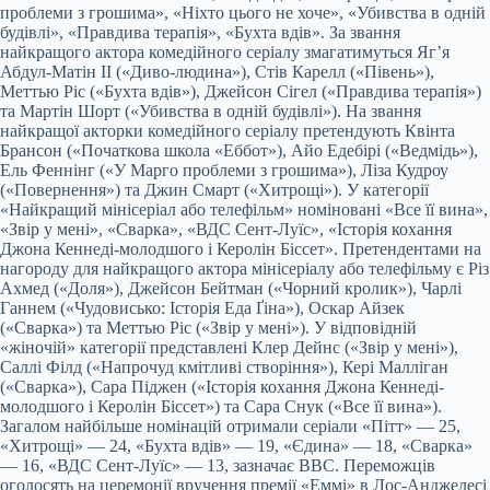
проблеми з грошима», «Ніхто цього не хоче», «Убивства в одній
будівлі», «Правдива терапія», «Бухта вдів». За звання
найкращого актора комедійного серіалу змагатимуться Яг’я
Абдул-Матін II («Диво-людина»), Стів Карелл («Півень»),
Меттью Ріс («Бухта вдів»), Джейсон Сігел («Правдива терапія»)
та Мартін Шорт («Убивства в одній будівлі»). На звання
найкращої акторки комедійного серіалу претендують Квінта
Брансон («Початкова школа «Еббот»), Айо Едебірі («Ведмідь»),
Ель Феннінг («У Марго проблеми з грошима»), Ліза Кудроу
(«Повернення») та Джин Смарт («Хитрощі»). У категорії
«Найкращий мінісеріал або телефільм» номіновані «Все її вина»,
«Звір у мені», «Сварка», «ВДС Сент-Луїс», «Історія кохання
Джона Кеннеді-молодшого і Керолін Біссет». Претендентами на
нагороду для найкращого актора мінісеріалу або телефільму є Різ
Ахмед («Доля»), Джейсон Бейтман («Чорний кролик»), Чарлі
Ганнем («Чудовисько: Історія Еда Ґіна»), Оскар Айзек
(«Сварка») та Меттью Ріс («Звір у мені»). У відповідній
«жіночій» категорії представлені Клер Дейнс («Звір у мені»),
Саллі Філд («Напрочуд кмітливі створіння»), Кері Малліган
(«Сварка»), Сара Піджен («Історія кохання Джона Кеннеді-
молодшого і Керолін Біссет») та Сара Снук («Все її вина»).
Загалом найбільше номінацій отримали серіали «Пітт» — 25,
«Хитрощі» — 24, «Бухта вдів» — 19, «Єдина» — 18, «Сварка»
— 16, «ВДС Сент-Луїс» — 13, зазначає BBC. Переможців
оголосять на церемонії вручення премії «Еммі» в Лос-Анджелесі