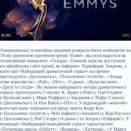
Американська телевізійна академія розкрила імена номінантів на
78-му церемонію вручення премії «Еммі», яка розглядається як
телевізійний еквівалент «Оскара». Повний перелік доступний
на офіційному сайті премії, як інформує Укрінформ. Зокрема, у
категорії «Найкращий драматичний серіал» на премію
претендують «Дипломатка», «Позолочене століття», «Лицар
семи королівств», «Рай», «Пітт», «Єдина», «Кульгаві коні»,
«Друзі та сусіди». На звання найкращого актора драматичного
серіалу претендують Стерлінг К. Браун («Рай»), Гері Олдмен
(«Кульгаві коні»), Марк Руффало («Завдання»), Руфус Сьюелл
(«Дипломатка») та Ноа Вайлі («Пітт»). У відповідній «жіночій»
категорії шанс отримати нагороду мають Керрі Кун
(«Позолочене століття»), Чейз Інфініті («Заповіти»), Кері Расселл
(«Дипломатка»), Рей Сігорн («Єдина») та Зендея («Ейфорія»). У
номінації «Найкращий комедійний серіал» представлені
«Початкова школа «Ебботт», «Ведмідь», «Хитрощі», «У Марго