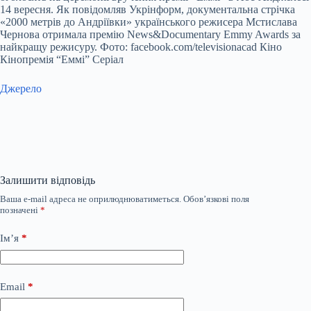
14 вересня. Як повідомляв Укрінформ, документальна стрічка
«2000 метрів до Андріївки» українського режисера Мстислава
Чернова отримала премію News&Documentary Emmy Awards за
найкращу режисуру. Фото: facebook.com/televisionacad Кіно
Кінопремія “Еммі” Серіал
Джерело
Залишити відповідь
Ваша e-mail адреса не оприлюднюватиметься.
Обов’язкові поля
позначені
*
Ім’я
*
Email
*