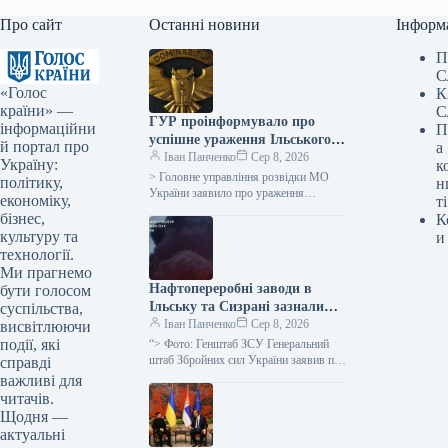
Про сайт
Останні новини
Інформ
П
С
«Голос
К
країни» —
С
ГУР проінформувало про
інформаційни
П
успішне ураження Ільського
й портал про
а
нафтопереробного заводу в
Іван Панченко
Сер 8, 2026
Україну:
к
Росії
> Головне управління розвідки МО
політику,
н
України заявило про ураження
економіку,
ті
Ільського нафтопереробного заводу,
бізнес,
К
розташованого у Краснодарському
культуру та
и
краю Російської Федерації. “Вночі 8…
технології.
Ми прагнемо
Нафтопереробні заводи в
бути голосом
Ільську та Сизрані зазнали
суспільства,
ударів, повідомляє Генштаб
Іван Панченко
Сер 8, 2026
висвітлюючи
ЗСУ
події, які
“> Фото: Генштаб ЗСУ Генеральний
штаб Збройних сил України заявив про
справді
успішне ураження російських
важливі для
нафтопереробних заводів в Ільському
читачів.
та Сизрані,…
Щодня —
актуальні