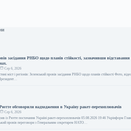
ни
овів засідання РНБО щодо планів стійкості, зазначивши відставання
нах.
о
Сер 6, 2026
стині міст і регіонів: Зеленський провів засідання РНБО щодо планів стійкості Фото, віде
Президент…
 Рютте обговорили надходження в Україну ракет-перехоплювачів
о
Сер 6, 2026
рив із Рютте постачання Україні ракет-перехоплювачів 05.08.2026 19:46 Укрінформ Гла
ький провів переговори з Генеральним секретарем НАТО…