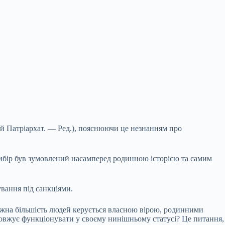
й Патріархат. — Ред.), пояснюючи це незнанням про
вибір був зумовлений насамперед родинною історією та самим
вання під санкціями.
важна більшість людей керується власною вірою, родинними
одовжує функціонувати у своєму нинішньому статусі? Це питання,