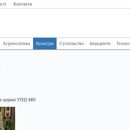
сті
Контакти
Агрополітика
Культура
Суспільство
Інциденти
Технол
П
а в церкві УПЦ МП