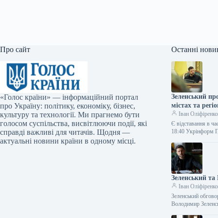
Про сайт
Останні нови
«Голос країни» — інформаційний портал
Зеленський пр
про Україну: політику, економіку, бізнес,
містах та регіо
культуру та технології. Ми прагнемо бути
Іван Оліфіренк
голосом суспільства, висвітлюючи події, які
Є відставання в ча
справді важливі для читачів. Щодня —
18:40 Укрінформ 
актуальні новини країни в одному місці.
Зеленський та
Іван Оліфіренк
Зеленський обгово
Володимир Зеленс