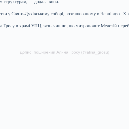
им структурам, — додала вона.
тка у Свято-Духівському соборі, розташованому в Чернівцях. Хр
 Гросу в храмі УПЦ, зазначивши, що митрополит Мелетій перебува
Допис, поширений Алина Гросу (@alina_grosu)