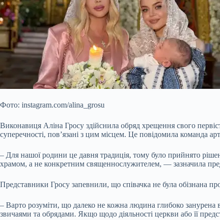
Фото: instagram.com/alina_grosu
Виконавиця Аліна Гросу здійснила обряд хрещення свого первіс
суперечності, пов’язані з цим місцем. Це повідомила команда ар
– Для нашої родини це давня традиція, тому було прийнято ріш
храмом, а не конкретним священнослужителем, — зазначила пре
Представники Гросу запевнили, що співачка не була обізнана пр
– Варто розуміти, що далеко не кожна людина глибоко занурена 
звичаями та обрядами. Якщо щодо діяльності церкви або її пред