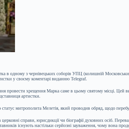
тка в одному з чернівецьких соборів УПЦ (колишній Московськи
тистки у своєму коментарі виданню Telegraf.
ення провести хрещення Марка саме в цьому святому
місці. Цей 
дставниця артистки.
о статус митрополита Мелетія, який проводив обряд, щодо перебу
в церковні справи, юрисдикції чи біографії духовних осіб. Пере
ставників існують настільки серйозні зауваження, чому вона пр