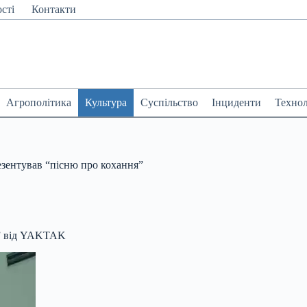
сті
Контакти
Агрополітика
Культура
Суспільство
Інциденти
Технол
зентував “пісню про кохання”
ня” від YAKTAK