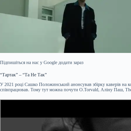
Підпишіться на нас у Google додати зараз
“Тартак” – “Та Не Так”
У 2021 році Сашко Положинський анонсував збірку каверів на комп
співпрацював. Тому тут можна почути O.Torvald, Аліну Паш, T