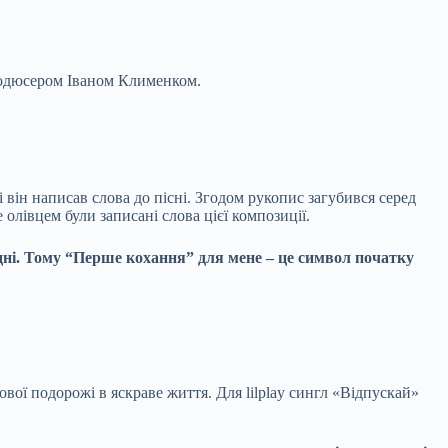
родюсером Іваном Клименком.
 він написав слова до пісні. Згодом рукопис загубився серед
олівцем були записані слова цієї композиції.
годні. Тому “Перше кохання” для мене – це символ початку
ової подорожі в яскраве життя. Для lilplay сингл «Відпускай»