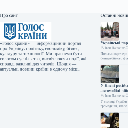
Про сайт
Останні нови
«Голос країни» — інформаційний портал
Українські па
про Україну: політику, економіку, бізнес,
Іван Панченко
культуру та технології. Ми прагнемо бути
Польські партнери
голосом суспільства, висвітлюючи події, які
безперебійного фу
справді важливі для читачів. Щодня —
актуальні новини країни в одному місці.
У Києві російс
автомобілі вій
Іван Панченко
У столиці України 
громадянці, яка з