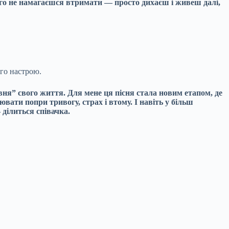
кого не намагаєшся втримати — просто дихаєш і живеш далі,
ого настрою.
івня” свого життя. Для мене ця пісня стала новим етапом, де
вати попри тривогу, страх і втому. І навіть у більш
 ділиться співачка.