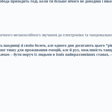
обода приходить тоді, коли ти більше нічого не доводиш і ні
звичного меланхолійного звучання до електроніки та танцювальн
ь наодинці зі своїм болем, але одного дня досягають цього “р
лише тишу для проживання емоцій, але й рух, можливість танцю
ачам – бути поруч із людьми в їхніх найвразливіших станах, –