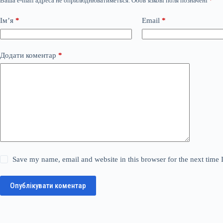
Ваша e-mail адреса не оприлюднюватиметься.
Обов’язкові поля позначені
*
Ім’я
*
Email
*
Додати коментар
*
Save my name, email and website in this browser for the next time
Опублікувати коментар