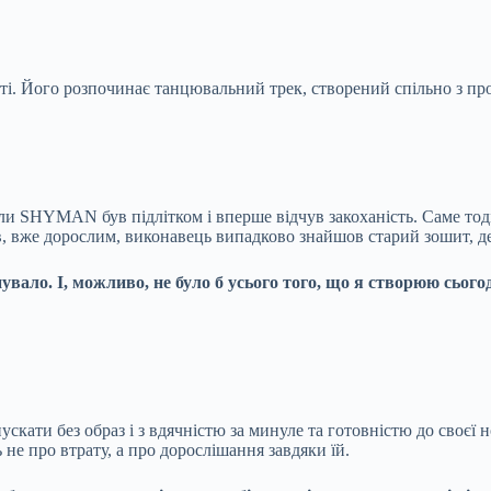
ті. Його розпочинає танцювальний трек, створений спільно з п
коли SHYMAN був підлітком і вперше відчув закоханість. Саме тоді
в, вже дорослим, виконавець випадково знайшов старий зошит, де 
існувало. І, можливо, не було б усього того, що я створюю сьо
скати без образ і з вдячністю за минуле та готовністю до своєї н
 не про втрату, а про дорослішання завдяки їй.