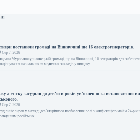
ни
ртнери поставили громаді на Вінниччині ще 16 електрогенераторів.
Сер 7, 2026
 надали Мурованокуриловецькій громаді, що на Вінниччині, 16 генераторів для забезпеч
нкціонування навчальних та медичних закладів у випадку…
ьку агентку засудили до дев’яти років ув’язнення за встановлення ви
ськового.
Сер 7, 2026
суд виніс вирок у вигляді дев’ятирічного позбавлення волі з конфіскацією майна 24-річн
а завданням російських…