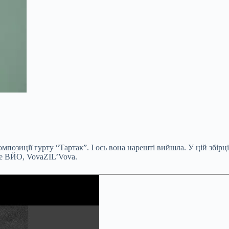
озиції гурту “Тартак”. І ось вона нарешті вийшла. У цій збірці 
he ВЙО, VovaZIL’Vova.