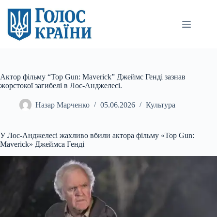
Перейти
до
вмісту
Актор фільму “Top Gun: Maverick” Джеймс Генді зазнав
жорстокої загибелі в Лос-Анджелесі.
Назар Марченко
05.06.2026
Культура
У Лос-Анджелесі жахливо вбили актора фільму «Top Gun:
Maverick» Джеймса Генді