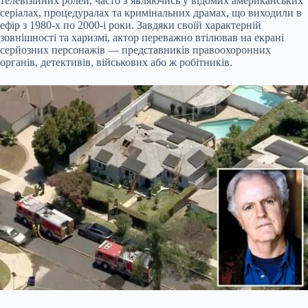
телевізійних ролей, часто з’являючись у відомих американських
серіалах, процедуралах та кримінальних драмах, що виходили в
ефір з 1980-х по 2000-і роки. Завдяки своїй характерній
зовнішності та харизмі, актор переважно втілював на екрані
серйозних персонажів — представників правоохоронних
органів, детективів, військових або ж робітників.