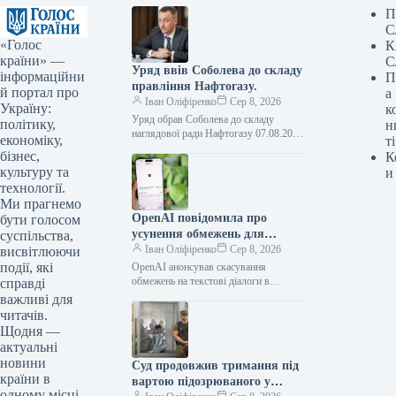
П
С
«Голос
К
країни» —
С
Уряд ввів Соболева до складу
інформаційни
П
правління Нафтогазу.
й портал про
а
Іван Оліфіренко
Сер 8, 2026
Україну:
к
Уряд обрав Соболева до складу
політику,
н
наглядової ради Нафтогазу 07.08.2026
економіку,
ті
16:53 Укрінформ Кабмін призначив
бізнес,
К
заступника голови Офісу Президента
культуру та
и
Олексія Соболева представником…
технології.
Ми прагнемо
OpenAI повідомила про
бути голосом
усунення обмежень для
суспільства,
текстових розмов у ChatGPT
Іван Оліфіренко
Сер 8, 2026
висвітлюючи
на безкоштовних планах
події, які
OpenAI анонсував скасування
обмежень на текстові діалоги в
справді
ChatGPT для безкоштовних планів
важливі для
07.08.2026 16:59 Укрінформ
читачів.
Американська компанія OpenAI
Щодня —
заявила, що…
актуальні
новини
Суд продовжив тримання під
країни в
вартою підозрюваного у
одному місці.