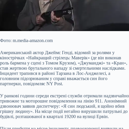
Фото: m.media-amazon.com
Американський актор Джеймс Генді, відомий за ролями у
кінострічках «Найкращий стрілець: Маверік» (де він виконав
роль бармена у сцені з Томом Крузом), «Джуманджі» та «Кран»,
став жертвою брутального нападу зі смертельними наслідками.
Інцидент трапився в районі Тарзана в Лос-Анджелесі, а
головним підозрюваним у справі вважається син його
партнерки, повідомляє NY Post.
У ранкові години середи
екстрені служби отримали надзвичайно
тривожне та моторошне повідомлення на лінію 911. Анонімний
дзвонювач заявив диспетчеру: «Я син людський, я щойно вбив
грішну людину». На місце події негайно вирушили патрульні до
будівлі, розташованої в кварталі 19200 на вулиці Ервін.
Після прибуття на місце інциденту, правоохоронці виявили на