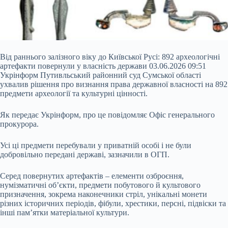
Від раннього залізного віку до Київської Русі: 892 археологічні
артефакти повернули у власність держави 03.06.2026 09:51
Укрінформ Путивльський районний суд Сумської області
ухвалив рішення про визнання права державної власності на 892
предмети археології та культурні цінності.
Як передає Укрінформ, про це повідомляє Офіс генерального
прокурора.
Усі ці предмети перебували у приватній особі і не були
добровільно передані державі, зазначили в ОГП.
Серед повернутих артефактів – елементи озброєння,
нумізматичні об’єкти, предмети побутового й культового
призначення, зокрема наконечники стріл, унікальні монети
різних історичних періодів, фібули, хрестики, персні, підвіски та
інші пам’ятки матеріальної культури.