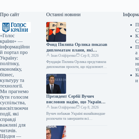
Про сайт
Останні новини
Інформ
П
С
«Голос
К
країни» —
С
Фонд Пилипа Орлика показав
інформаційни
П
дипломатам плани, які
й портал про
а
роблять Україну чутнішою на
Іван Оліфіренко
Сер 8, 2026
Україну:
к
міжнародній арені.
Фундація Пилипа Орлика представила
політику,
н
дипломатам проєкти, що підсилюють
економіку,
ті
голос України на міжнародній арені.
бізнес,
К
Фото 08.08.2026 14:12 Укрінформ
культуру та
и
Фундація Пилипа Орлика…
технології.
Ми прагнемо
Президент Сербії Вучич
бути голосом
висловив надію, що Україна
суспільства,
якнайшвидше розпочне та
Іван Оліфіренко
Сер 8, 2026
висвітлюючи
завершить переговори щодо
події, які
Вучич побажав Україні якнайшвидше
всіх кластерів з
розпочати та завершити всі
справді
переговорні блоки з ЄС 08.08.2026
Європейським Союзом.
важливі для
14:22 Укрінформ Президент Сербії
читачів.
Александар Вучич висловив…
Щодня —