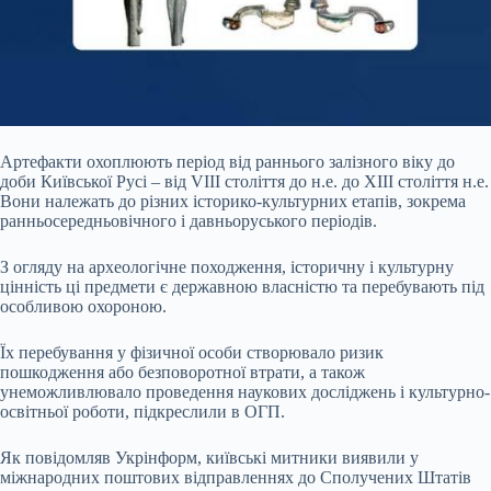
Артефакти охоплюють період від раннього залізного віку до
доби Київської Русі – від VIII століття до н.е. до XIII століття н.е.
Вони належать до різних історико-культурних етапів, зокрема
ранньосередньовічного і давньоруського періодів.
З огляду на археологічне походження, історичну і культурну
цінність ці предмети є державною власністю та перебувають під
особливою охороною.
Їх перебування у фізичної особи створювало ризик
пошкодження або безповоротної втрати, а також
унеможливлювало проведення наукових досліджень і культурно-
освітньої роботи, підкреслили в ОГП.
Як повідомляв Укрінформ, київські митники виявили у
міжнародних поштових відправленнях до Сполучених Штатів