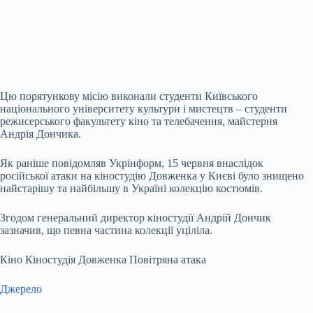
Цю порятункову місію виконали студенти Київського
національного університету
культури і мистецтв – студенти
режисерського факультету кіно та телебачення, майстерня
Андрія Дончика.
Як раніше повідомляв Укрінформ, 15 червня внаслідок
російської атаки на кіностудію Довженка у Києві було знищено
найстарішу та найбільшу в Україні колекцію костюмів.
Згодом генеральний директор кіностудії Андрій Дончик
зазначив, що певна частина колекції уціліла.
Кіно Кіностудія Довженка Повітряна атака
Джерело