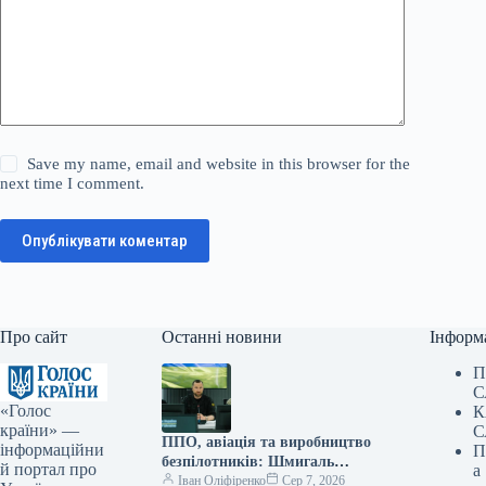
Save my name, email and website in this browser for the
next time I comment.
Опублікувати коментар
Про сайт
Останні новини
Інформ
П
С
«Голос
К
країни» —
С
ППО, авіація та виробництво
інформаційни
П
безпілотників: Шмигаль
й портал про
а
провів зустріч із британським
Іван Оліфіренко
Сер 7, 2026