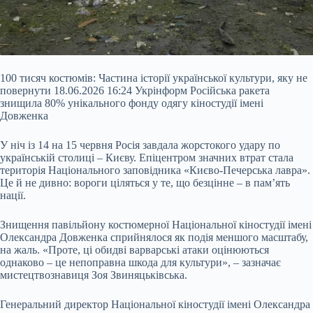
100 тисяч костюмів: Частина історії української культури, яку не
повернути 18.06.2026 16:24 Укрінформ Російська ракета
знищила 80% унікального фонду одягу кіностудії імені
Довженка
У ніч із 14 на 15 червня Росія завдала жорстокого удару по
українській столиці – Києву. Епіцентром значних втрат стала
територія Національного заповідника «Києво-Печерська лавра».
Це й не дивно: вороги ціляться у те, що безцінне – в пам’ять
нації.
Знищення павільйону костюмерної
Національної кіностудії імені
Олександра Довженка сприйнялося як подія меншого масштабу,
на жаль. «Проте, ці обидві варварські атаки оцінюються
однаково – це непоправна шкода для культури», – зазначає
мистецтвознавиця Зоя Звиняцьківська.
Генеральний директор Національної кіностудії імені Олександра