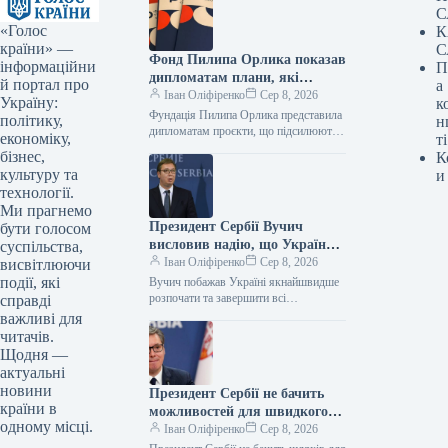
С
«Голос
К
країни» —
С
Фонд Пилипа Орлика показав
інформаційни
П
дипломатам плани, які
й портал про
а
роблять Україну чутнішою на
Іван Оліфіренко
Сер 8, 2026
Україну:
к
міжнародній арені.
Фундація Пилипа Орлика представила
політику,
н
дипломатам проєкти, що підсилюють
економіку,
ті
голос України на міжнародній арені.
бізнес,
К
Фото 08.08.2026 14:12 Укрінформ
культуру та
и
Фундація Пилипа Орлика…
технології.
Ми прагнемо
Президент Сербії Вучич
бути голосом
висловив надію, що Україна
суспільства,
якнайшвидше розпочне та
Іван Оліфіренко
Сер 8, 2026
висвітлюючи
завершить переговори щодо
події, які
Вучич побажав Україні якнайшвидше
всіх кластерів з
розпочати та завершити всі
справді
переговорні блоки з ЄС 08.08.2026
Європейським Союзом.
важливі для
14:22 Укрінформ Президент Сербії
читачів.
Александар Вучич висловив…
Щодня —
актуальні
новини
Президент Сербії не бачить
країни в
можливостей для швидкого
одному місці.
припинення війни РФ проти
Іван Оліфіренко
Сер 8, 2026
України.