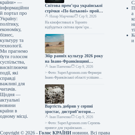
країни» —
С
Світова прем’єра української
інформаційни
П
стрічки «По батькові» пройде
й портал про
а
на кінофестивалі в Торонто.
Назар Марченко
Сер 9, 2026
Україну:
к
На кінофестивалі в Торонто
політику,
н
відбудеться світова прем’єра
економіку,
ті
українського фільму «По батькові»
бізнес,
К
09.08.2026 09:28 Укрінформ На 51-му
культуру та
и
міжнародному кінофестивалі у
технології.
Торонто…
Ми прагнемо
Збір ранніх культур 2026 року
бути голосом
на Івано-Франківщині
суспільства,
закінчено, середня
Іван Панченко
Сер 9, 2026
висвітлюючи
врожайність зернових – 5,64
події, які
> Фото: SuperAgronom.com Фермери
тонни з гектара, повідомляє
Івано-Франківської області успішно
справді
завершили збір ранніх зернових та
SuperAgronom.com
важливі для
зернобобових культур. Згідно з
читачів.
оперативними відомостями від
Щодня —
департаменту…
актуальні
новини
Вартість добрив у серпні
країни в
зростає, дистриб’ютори
одному місці.
припиняють продаж у борг —
Іван Панченко
Сер 9, 2026
SuperAgronom.com
> Фото: SuperAgronom.com Серпень
принесе для українських
Copyright © 2026 -
Голос КРАЇНИ
новини. Всі права
сільгоспвиробників значні витрати на