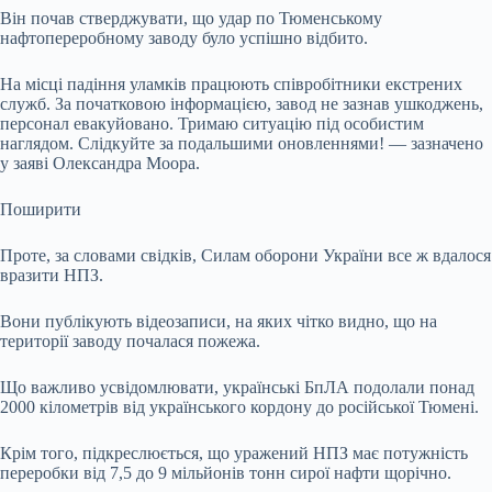
Він почав стверджувати, що удар по Тюменському
нафтопереробному заводу було успішно відбито.
На місці падіння уламків працюють співробітники екстрених
служб. За початковою інформацією, завод не зазнав ушкоджень,
персонал евакуйовано. Тримаю ситуацію під особистим
наглядом. Слідкуйте за подальшими оновленнями! — зазначено
у заяві Олександра Моора.
Поширити
Проте, за словами свідків, Силам оборони України все ж вдалося
вразити НПЗ.
Вони публікують відеозаписи, на яких чітко видно, що на
території заводу почалася пожежа.
Що важливо усвідомлювати, українські БпЛА подолали понад
2000 кілометрів від українського кордону до російської Тюмені.
Крім того, підкреслюється, що уражений НПЗ має потужність
переробки від 7,5 до 9 мільйонів тонн сирої нафти щорічно.