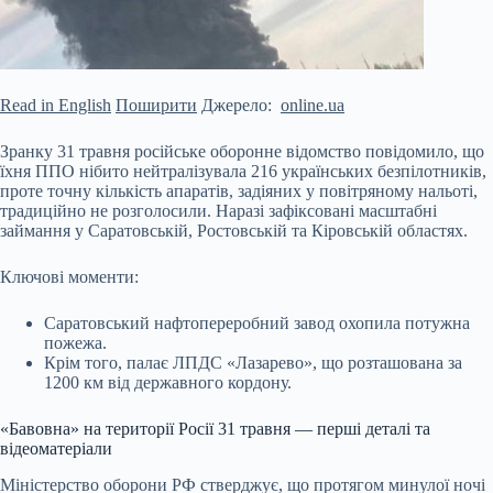
Read in English
Поширити
Джерело:
online.ua
Зранку 31 травня російське оборонне відомство повідомило, що
їхня ППО нібито нейтралізувала 216 українських безпілотників,
проте точну кількість апаратів, задіяних у повітряному нальоті,
традиційно не розголосили. Наразі зафіксовані масштабні
займання у Саратовській, Ростовській та Кіровській областях.
Ключові моменти:
Саратовський нафтопереробний завод охопила потужна
пожежа.
Крім того, палає ЛПДС «Лазарево», що розташована за
1200 км від державного
кордону.
«Бавовна» на території Росії 31 травня — перші деталі та
відеоматеріали
Міністерство оборони РФ стверджує, що протягом минулої ночі