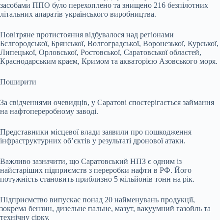
засобами ППО було перехоплено та знищено 216 безпілотних
літальних апаратів українського виробництва.
Повітряне протистояння відбувалося над регіонами
Бєлгородської, Брянської, Волгоградської, Воронезької, Курської,
Липецької, Орловської, Ростовської, Саратовської областей,
Краснодарським краєм, Кримом та акваторією Азовського моря.
Поширити
За свідченнями очевидців, у Саратові спостерігається займання
на нафтопереробному заводі.
Представники місцевої влади заявили про пошкодження
інфраструктурних об’єктів у результаті дронової атаки.
Важливо зазначити, що Саратовський НПЗ є одним із
найстаріших підприємств з переробки нафти в РФ. Його
потужність становить приблизно 5 мільйонів тонн на рік.
Підприємство випускає понад 20 найменувань продукції,
зокрема бензин, дизельне пальне, мазут, вакуумний газойль та
технічну сірку.