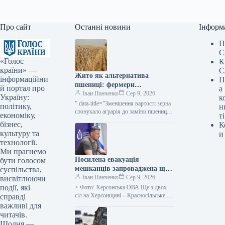
Про сайт
Останні новини
Інформ
П
С
«Голос
К
країни» —
С
Жито як альтернатива
інформаційни
П
пшениці: фермери
й портал про
а
розглядають зміну культур —
Іван Панченко
Сер 9, 2026
Україну:
к
КУРКУЛЬ
” data-title=”Зменшення вартості зерна
політику,
н
спонукало аграрія до заміни пшениці
економіку,
ті
житом” data-
бізнес,
К
url=”https://kurkul.com/news/41856-
культуру та
и
cherez-padinnya-tsin-na-zerno-fermer-
технології.
zadumavsya-pro-zaminu-pshenitsi-
Ми прагнемо
jitom”> Через зниження вартості зерна
Посилена евакуація
аграрій розглядає можливість заміни
бути голосом
пшениці…
мешканців запроваджена ще
суспільства,
в двох населених пунктах
Іван Панченко
Сер 9, 2026
висвітлюючи
Бериславщини на
події, які
> Фото: Херсонська ОВА Ще з двох
Херсонщині.
сіл на Херсонщині – Красносільське та
справді
Чарівне, що на Бериславщині, – було
важливі для
оголошено…
читачів.
Щодня —