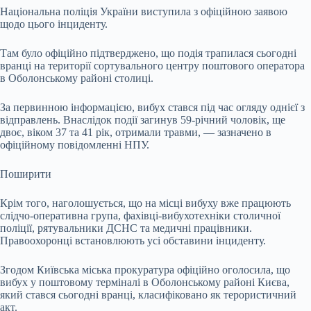
Національна поліція України виступила з офіційною заявою
щодо цього інциденту.
Там було офіційно підтверджено, що подія трапилася сьогодні
вранці на території сортувального центру поштового оператора
в Оболонському районі столиці.
За первинною інформацією, вибух стався під час огляду однієї з
відправлень. Внаслідок події загинув 59-річний чоловік, ще
двоє, віком 37 та 41 рік, отримали травми, — зазначено в
офіційному повідомленні НПУ.
Поширити
Крім того, наголошується, що на місці вибуху вже працюють
слідчо-оперативна група, фахівці-вибухотехніки столичної
поліції, рятувальники ДСНС та медичні працівники.
Правоохоронці встановлюють усі обставини інциденту.
Згодом Київська міська прокуратура офіційно оголосила, що
вибух у поштовому терміналі в Оболонському районі Києва,
який стався сьогодні вранці, класифіковано як терористичний
акт.