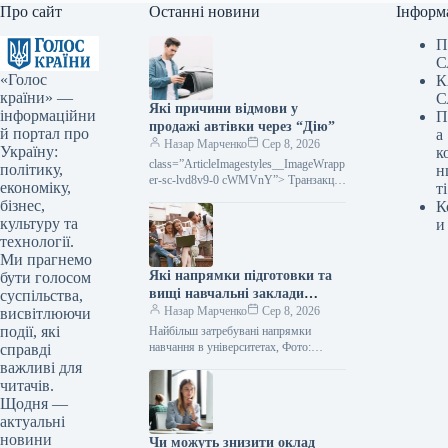
Про сайт
Останні новини
Інформ
П
С
«Голос
К
країни» —
С
Які причини відмови у
інформаційни
П
продажі автівки через “Дію”
й портал про
а
Назар Марченко
Сер 8, 2026
Україну:
к
class=”ArticleImagestyles__ImageWrapp
політику,
н
er-sc-lvd8v9-0 cWMVnY”> Транзакції
економіку,
ті
з продажу автомобілів через
бізнес,
К
застосунок «Дія» можуть бути
культуру та
и
відхилені: що робити та куди
технології.
звертатися, Фото: magnificМожливість
Ми прагнемо
продати…
Які напрямки підготовки та
бути голосом
вищі навчальні заклади
суспільства,
обирають абітурієнти у 2026
Назар Марченко
Сер 8, 2026
висвітлюючи
році
події, які
Найбільш затребувані напрямки
навчання в університетах, Фото:
справді
magnificНезважаючи на незмінну
важливі для
привабливість менеджменту,
читачів.
психології та філології, поточна
Щодня —
вступна кампанія виявила й…
актуальні
новини
Чи можуть знизити оклад