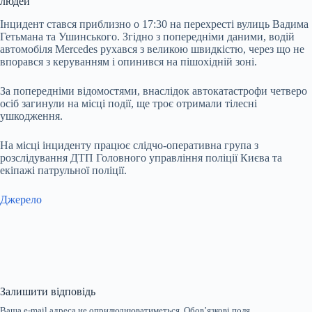
людей
Інцидент стався приблизно о 17:30 на перехресті вулиць Вадима
Гетьмана та Ушинського. Згідно з попередніми даними, водій
автомобіля Mercedes рухався з великою швидкістю, через що не
впорався з керуванням і опинився на пішохідній зоні.
За попередніми відомостями, внаслідок автокатастрофи четверо
осіб загинули на місці події, ще троє отримали тілесні
ушкодження.
На місці інциденту працює слідчо-оперативна група з
розслідування ДТП Головного управління поліції Києва та
екіпажі патрульної поліції.
Джерело
Залишити відповідь
Ваша e-mail адреса не оприлюднюватиметься.
Обов’язкові поля