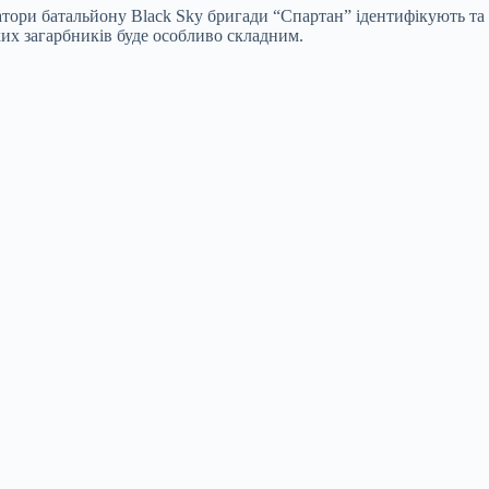
тори батальйону Black Sky бригади “Спартан” ідентифікують та
ких загарбників буде особливо складним.