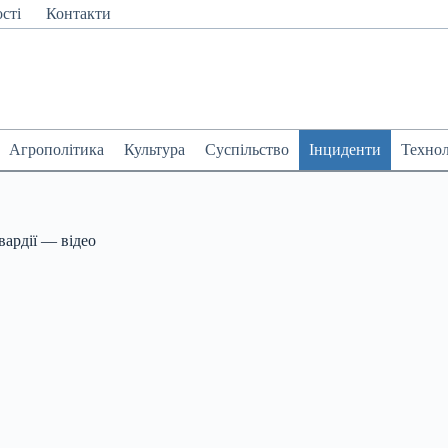
сті
Контакти
Агрополітика
Культура
Суспільство
Інциденти
Технол
ардії — відео