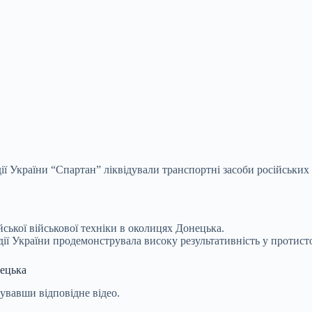
ії України “Спартан” ліквідували транспортні засоби російських
ської військової техніки в околицях Донецька.
дії України продемонструвала високу результативність у протист
нецька
кувавши відповідне відео.