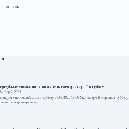
 I comment.
ни
ередбачає тимчасових вимкнень електроенергії в суботу
о
Сер 7, 2026
нозирует отключений света в субботу 07.08.2026 18:06 Укринформ В Украине в субботу, 
бления электроэнергии не…