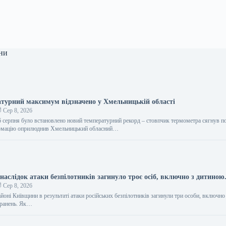
ни
турний максимум відзначено у Хмельницькій області
Сер 8, 2026
 серпня було встановлено новий температурний рекорд – стовпчик термометра сягнув п
рмацію оприлюднив Хмельницький обласний…
аслідок атаки безпілотників загинуло троє осіб, включно з дитиною
Сер 8, 2026
оні Київщини в результаті атаки російських безпілотників загинули три особи, включно
оранень. Як…