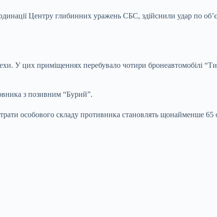
ординації Центру глибинних уражень СБС, здійснили удар по об’є
ехи. У цих приміщеннях перебувало чотири бронеавтомобілі “Тигр
ковника з позивним “Бурий”.
втрати особового складу противника становлять щонайменше 65 о