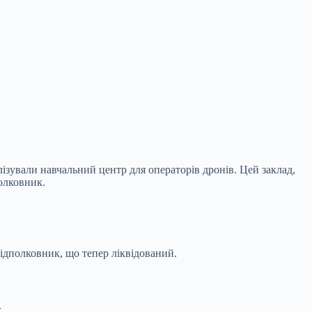
зували навчальний центр для операторів дронів. Цей заклад,
олковник.
підполковник, що тепер ліквідований.
.