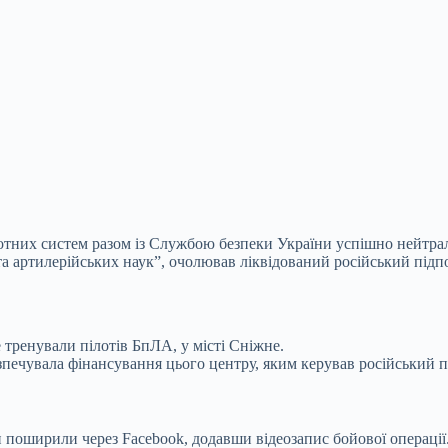
них систем разом із Службою безпеки України успішно нейтралі
та артилерійських наук”, очолював ліквідований російський підп
тренували пілотів БпЛА, у місті Сніжне.
езпечувала фінансування цього центру, яким керував російський 
поширили через Facebook, додавши відеозапис бойової операції