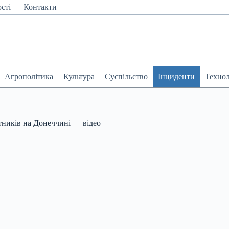
сті
Контакти
Агрополітика
Культура
Суспільство
Інциденти
Технол
тників на Донеччині — відео