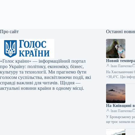
Про сайт
Останні нови
«Голос країни» — інформаційний портал
Новий темпера
про Україну: політику, економіку, бізнес,
Іван Панченко
культуру та технології. Ми прагнемо бути
На Хмельниччині 6
голосом суспільства, висвітлюючи події, які
+38,4°C. Цю інфо
справді важливі для читачів. Щодня —
актуальні новини країни в одному місці.
На Київщині вн
Іван Панченко
У Броварському рай
ще троє зазнали п