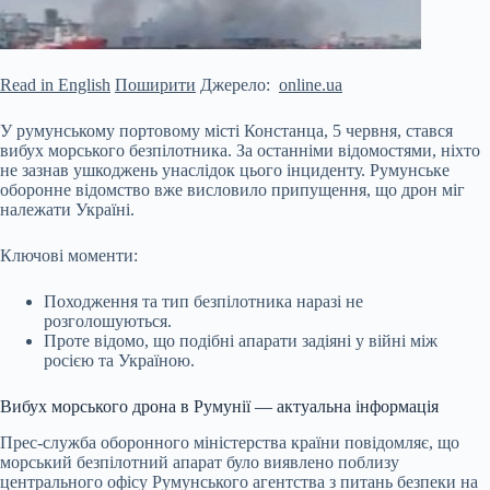
Read in English
Поширити
Джерело:
online.ua
У румунському портовому місті Констанца, 5 червня, стався
вибух морського безпілотника. За останніми відомостями, ніхто
не зазнав ушкоджень унаслідок цього інциденту. Румунське
оборонне відомство вже висловило припущення, що дрон міг
належати Україні.
Ключові моменти:
Походження та тип безпілотника наразі не
розголошуються.
Проте відомо, що подібні апарати задіяні у війні між
росією та Україною.
Вибух морського дрона в Румунії — актуальна інформація
Прес-служба оборонного міністерства країни повідомляє, що
морський безпілотний апарат було виявлено поблизу
центрального офісу Румунського агентства з питань безпеки на