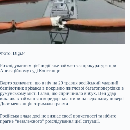
Фото: Digi24
Розслідуванням цієї події вже займається прокуратура при
Апеляційному суді Констанци.
Варто зазначити, що в ніч на 29 травня російський ударний
безпілотник врізався в покрівлю житлової багатоповерхівки в
румунському місті Галац, що спричинило вибух. Цей удар
викликав займання в коридорі квартири на верхньому поверсі.
Двоє мешканців отримали травми.
Російська влада досі не визнає своєї причетності та нібито
прагне “незалежного” розслідування цієї ситуації.