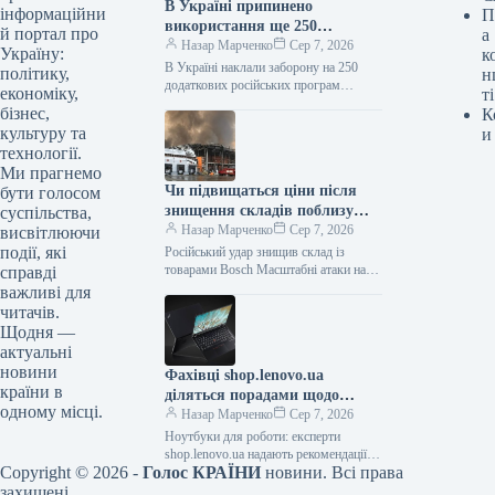
В Україні припинено
інформаційни
П
використання ще 250
й портал про
а
російських програм та видів
Назар Марченко
Сер 7, 2026
Україну:
к
техніки — Delo.ua
В Україні наклали заборону на 250
політику,
н
додаткових російських програм
економіку,
ті
Державна служба України з питань
бізнес,
К
спеціального зв’язку та захисту
культуру та
и
інформації збільшила…
технології.
Ми прагнемо
Чи підвищаться ціни після
бути голосом
знищення складів поблизу
суспільства,
Києва
Назар Марченко
Сер 7, 2026
висвітлюючи
події, які
Російський удар знищив склад із
товарами Bosch Масштабні атаки на
справді
торговельну та логістичну
важливі для
інфраструктуру не повинні призвести
читачів.
до загальнодержавного дефіциту…
Щодня —
актуальні
новини
Фахівці shop.lenovo.ua
країни в
діляться порадами щодо
одному місці.
вибору потужного ноутбука
Назар Марченко
Сер 7, 2026
Ноутбуки для роботи: експерти
shop.lenovo.ua надають рекомендації
Copyright © 2026 -
Голос КРАЇНИ
новини. Всі права
щодо вибору потужної моделі / ek.ua
Сучасні портативні комп’ютери є
захищені.